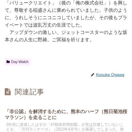
「バリュークリエイト」（後の「俺の株式会社」）を興し
て、尊敬する稲盛さんに褒められていました。子供のよう
に、うれしそうにニコニコしていましたが、その後もプラ
イベートでは波乱万丈の生涯でした。
アップダウンの激しい、ジェットコースターのような坂
本さんの人生に黙祷。ご冥福を祈ります。
Day Watch
Kosuke Ogawa
関連記事
「非公認」を解消するために、熊本のハーフ（熊日菊池桜
マラソン）を走ることに
3年前に達成したはずの「47都道府県制覇」が実は完遂していないこ
とを、『月刊ランナーズ』（2013年4月号）が暴露してしまった。雑