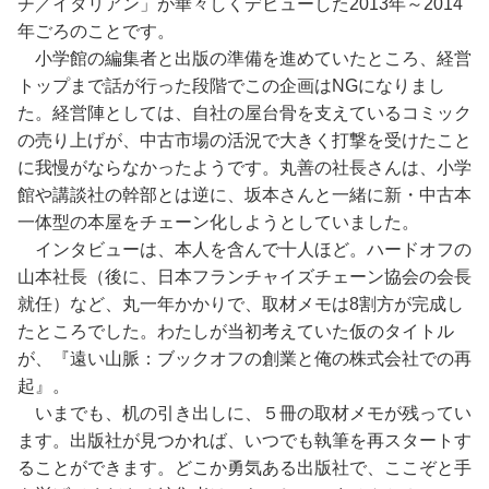
チ／イタリアン」が華々しくデビューした2013年～2014
年ごろのことです。
小学館の編集者と出版の準備を進めていたところ、経営
トップまで話が行った段階でこの企画はNGになりまし
た。経営陣としては、自社の屋台骨を支えているコミック
の売り上げが、中古市場の活況で大きく打撃を受けたこと
に我慢がならなかったようです。丸善の社長さんは、小学
館や講談社の幹部とは逆に、坂本さんと一緒に新・中古本
一体型の本屋をチェーン化しようとしていました。
インタビューは、本人を含んで十人ほど。ハードオフの
山本社長（後に、日本フランチャイズチェーン協会の会長
就任）など、丸一年かかりで、取材メモは8割方が完成し
たところでした。わたしが当初考えていた仮のタイトル
が、『遠い山脈：ブックオフの創業と俺の株式会社での再
起』。
いまでも、机の引き出しに、５冊の取材メモが残ってい
ます。出版社が見つかれば、いつでも執筆を再スタートす
ることができます。どこか勇気ある出版社で、ここぞと手