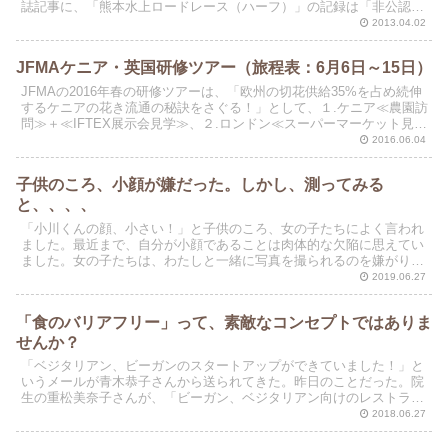
誌記事に、「熊本水上ロードレース（ハーフ）」の記録は「非公認」
と記述されている。したがって、何がなんでも今年中...
2013.04.02
JFMAケニア・英国研修ツアー（旅程表：6月6日～15日）
JFMAの2016年春の研修ツアーは、「欧州の切花供給35%を占め続伸
するケニアの花き流通の秘訣をさぐる！」として、１.ケニア≪農園訪
問≫＋≪IFTEX展示会見学≫、２.ロンドン≪スーパーマーケット見学
≫、３.ドバイ≪Black Tulip...
2016.06.04
子供のころ、小顔が嫌だった。しかし、測ってみる
と、、、、
「小川くんの顔、小さい！」と子供のころ、女の子たちによく言われ
ました。最近まで、自分が小顔であることは肉体的な欠陥に思えてい
ました。女の子たちは、わたしと一緒に写真を撮られるのを嫌がりま
した。だから、わたしは遠近法のテクニックを使って、女子...
2019.06.27
「食のバリアフリー」って、素敵なコンセプトではありま
せんか？
「ベジタリアン、ビーガンのスタートアップができていました！」と
いうメールが青木恭子さんから送られてきた。昨日のことだった。院
生の重松美奈子さんが、「ビーガン、ベジタリアン向けのレストラン
を増やすプロジェクト」に取り組んでいる。そのためのネッ...
2018.06.27