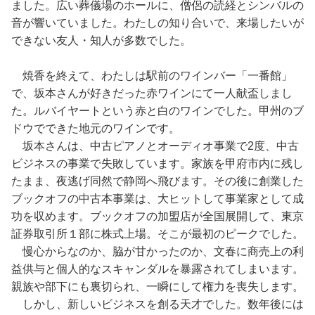
ました。広い葬儀場のホールに、僧侶の読経とシンバルの
音が響いていました。わたしの知り合いで、来場したいが
できない友人・知人が多数でした。
焼香を終えて、わたしは駅前のワインバー「一番館」
で、坂本さんが好きだった赤ワインにて一人献盃しまし
た。ルバイヤートという赤と白のワインでした。甲州のブ
ドウでできた地元のワインです。
坂本さんは、中古ピアノとオーディオ事業で2度、中古
ビジネスの事業で失敗しています。家族を甲府市内に残し
たまま、夜逃げ同然で静岡へ飛びます。その後に創業した
ブックオフの中古本事業は、大ヒットして事業家として成
功を収めます。ブックオフの加盟店が全国展開して、東京
証券取引所１部に株式上場。そこが最初のピークでした。
慢心からなのか、脇が甘かったのか、文春に商売上の利
益供与と個人的なスキャンダルを暴露されてしまいます。
親族や部下にも裏切られ、一瞬にして権力を喪失します。
しかし、新しいビジネスを創る天才でした。数年後には