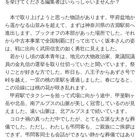
を挙げてくださる編集者はいらっしゃいませんか？
本で取り上げようと思った物語があります。甲府盆地か
ら遥かなる山並みを超えて、まずは神奈川県の古淵駅前へ
進出します。ブックオフの本部があった場所でした。それ
から中古本事業で全国制覇に打って出ていく坂本さんの姿
は、戦に出向く武田信玄の如く勇壮に見えました。
若かりし頃の坂本青年は、地元の大物政治家、衆議院議
員の金丸信の選挙を取り仕切っていたと聞いています。祭
りごとが好きな方でした。昨日も、八王子からあずさ号で
峠を越え、一宮の桃の里駅を通過しました。春になると、
この沿線には桃の花が咲き乱れます。
甲府駅でタクシーを拾って式場に向かう途中、甲斐駒ヶ
岳や北岳、南アルプスの山脈が美しく冠雪しているのが見
えました。遠い山脈は、北アルプスまで続いています。
コロナ禍の真っただ中でしたが、とても立派な大きな葬
儀でした。ただし、わたしも弔問客も、ご親族にご挨拶は
できず。弔問客同士も会話ができない静かな葬儀ではあり