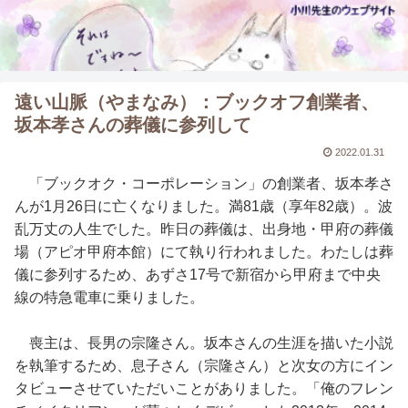
遠い山脈（やまなみ）：ブックオフ創業者、
坂本孝さんの葬儀に参列して
2022.01.31
「ブックオク・コーポレーション」の創業者、坂本孝さ
んが1月26日に亡くなりました。満81歳（享年82歳）。波
乱万丈の人生でした。昨日の葬儀は、出身地・甲府の葬儀
場（アピオ甲府本館）にて執り行われました。わたしは葬
儀に参列するため、あずさ17号で新宿から甲府まで中央
線の特急電車に乗りました。
喪主は、長男の宗隆さん。坂本さんの生涯を描いた小説
を執筆するため、息子さん（宗隆さん）と次女の方にイン
タビューさせていただいことがありました。「俺のフレン