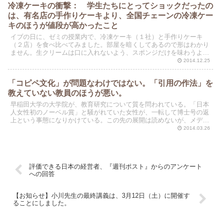
冷凍ケーキの衝撃： 学生たちにとってショックだったの
は、有名店の手作りケーキより、全国チェーンの冷凍ケー
キのほうが値段が高かったこと
イブの日に、ゼミの授業内で、冷凍ケーキ（１社）と手作りケーキ
（２店）を食べ比べてみました。部屋を暗くしてあるので形はわかり
ません。生クリームは口に入れないよう、スポンジだけを味わうよう
指示しました。その結果、3店のケーキの美味しさに有意な差...
2014.12.25
「コピペ文化」が問題なわけではない。「引用の作法」を
教えていない教員のほうが悪い。
早稲田大学の大学院が、教育研究について質を問われている。「日本
人女性初のノーベル賞」と騒がれていた女性が、一転して博士号の返
上という事態になりかけている。この先の展開は読めないが、メディ
アや世間一般の論調に対して、研究者として主張しておきた...
2014.03.26
評価できる日本の経営者、『週刊ポスト』からのアンケート
への回答
【お知らせ】小川先生の最終講義は、3月12日（土）に開催す
ることにしました。