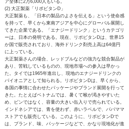
ア全体に2万6,000人もいる。
(2) 大正製薬「リポビタンD」
大正製薬も、「日本の製品のよさを伝える」という使命感
を持って、早くから東南アジアを中心にグローバル展開し
てきた企業である。「エナジードリンク」というカテゴリ
ーは、日本の発明である。現在、リポビタンDは、世界15
か国で販売されており、海外ドリンク剤売上高は64億円
に上っている。
大正製薬さんの場合、レッドブルなどの強力な競合製品が
あり、苦戦しているものの、現地市場への参入は早かっ
た。タイでは1965年進出し、現地のエナジードリンクの
パイオニアとして知られる。リポビタンDは、早くから、
各国の事情に合わせたパッケージやブランド展開を行って
きた。たとえばベトナムでは、暑くて喉が渇きやすいた
め、ビンではなく、容量の大きい缶入りで売られている。
インドネシアでは、青を使わず、赤いラベルで、パパママ
ストアでも販売している。このように、リポビタンDで
は、ブランド、味、パッケージなどで、かなり現地化が進