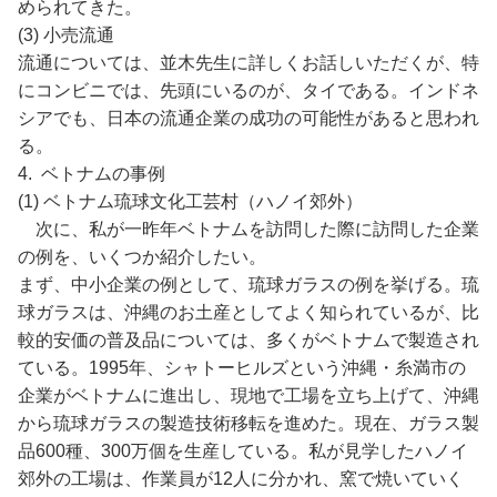
められてきた。
(3) 小売流通
流通については、並木先生に詳しくお話しいただくが、特
にコンビニでは、先頭にいるのが、タイである。インドネ
シアでも、日本の流通企業の成功の可能性があると思われ
る。
4. ベトナムの事例
(1) ベトナム琉球文化工芸村（ハノイ郊外）
次に、私が一昨年ベトナムを訪問した際に訪問した企業
の例を、いくつか紹介したい。
まず、中小企業の例として、琉球ガラスの例を挙げる。琉
球ガラスは、沖縄のお土産としてよく知られているが、比
較的安価の普及品については、多くがベトナムで製造され
ている。1995年、シャトーヒルズという沖縄・糸満市の
企業がベトナムに進出し、現地で工場を立ち上げて、沖縄
から琉球ガラスの製造技術移転を進めた。現在、ガラス製
品600種、300万個を生産している。私が見学したハノイ
郊外の工場は、作業員が12人に分かれ、窯で焼いていく