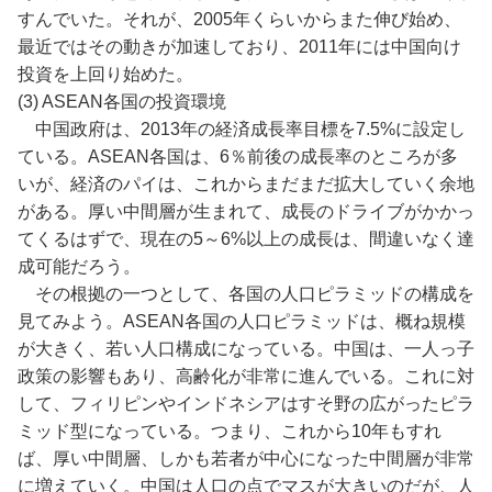
すんでいた。それが、2005年くらいからまた伸び始め、
最近ではその動きが加速しており、2011年には中国向け
投資を上回り始めた。
(3) ASEAN各国の投資環境
中国政府は、2013年の経済成長率目標を7.5%に設定し
ている。ASEAN各国は、6％前後の成長率のところが多
いが、経済のパイは、これからまだまだ拡大していく余地
がある。厚い中間層が生まれて、成長のドライブがかかっ
てくるはずで、現在の5～6%以上の成長は、間違いなく達
成可能だろう。
その根拠の一つとして、各国の人口ピラミッドの構成を
見てみよう。ASEAN各国の人口ピラミッドは、概ね規模
が大きく、若い人口構成になっている。中国は、一人っ子
政策の影響もあり、高齢化が非常に進んでいる。これに対
して、フィリピンやインドネシアはすそ野の広がったピラ
ミッド型になっている。つまり、これから10年もすれ
ば、厚い中間層、しかも若者が中心になった中間層が非常
に増えていく。中国は人口の点でマスが大きいのだが、人