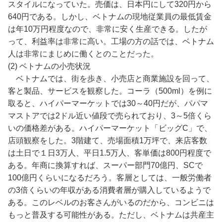
スタイルになっていた。売価は、日本円にして320円から
640円である。しかし、ベトナムの現地従業員の最低賃金
は年10万円程度なので、非常に安く生産できる。したが
って、利益率は非常に高い。工場の方の話では、ベトナム
人は非常にまじめに働くとのことだった。
(2) ベトナムの小売状況
ベトナムでは、街を歩き、小売店と商業施設を回って、
客と製品、サービスを観察した。コーラ（500ml）を例に
取ると、ハイパーマーケットでは30～40円だが、パパマ
マストアでは2ドル近い値段で売られており、3～5倍くら
いの価格差がある。ハイパーマーケット「ビッグC」で、
店頭観察をした。3階建て、売場面積1万坪で、来店客数
は土日で１日3万人、平日1.5万人、客単価は800円程度で
ある。年商に換算すれば、スーパー部門70億円、SCで
100億円くらいになるだろう。客層としては、一般労働者
の3倍くらいの年収がある消費者層が購入しているようで
ある。このレベルのお客さんがいるのだから、コンビニは
もっと普及する可能性がある。ただし、ベトナムは共産主