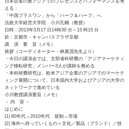
日本企業の東アジアでのプレゼンスとパフォーマンスを考
える：
「中国プラスワン」から「ハーフ＆ハーフ」へ
法政大学経営大学院 小川孔輔（教授）
日時：2013年3月17 日14時30 分～15 時15 分
於：京都市・キャンパスプラザ京都
講 演 要 旨（メモ）
挨拶（コーディネーター・林廣茂先生より）
・今日の講演会では、文部省科研費の「アジアマーケティ
ング移転研究」メンバー3人が講師を務める
・本科研費研究は、欧米アジア企業のアジアでのマーケテ
ィング展開について、日本国内大学およびアジアの大学の
ネットワークで進めている
小川教授講演要旨（メモ）
－ 内 容 －
はじめに
(1) 80年代→2010年代 規制→市場
(2) 海外へ持っていくもの＝文化／製品（ブランド）／技