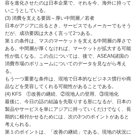
容を進化させたのは日本企業で、それを今、海外に持って
いこうとしている。
(3) 消費を支える要因～厚い中間層／若者
日本がアジアに出るとき、サービスでもメーカーでもそう
だが、成功要因は大きく言って2つある。
第１の条件は、マスのマーケットを支える中間層の厚さで
ある。中間層が厚くなければ、マーケットが拡大する可能
性が低くなる。この点については、後で、ASEAN諸国の
消費市場のボリュームについてのデータを見ながら考え
る。
もう一つ重要な条件は、現地で日本的なビジネス慣行や商
品などを受容してくれる可能性があることである。
(4) KFS ①改善の継続、②現地人の登用、③現地化
最後に、今日の話の結論を先取りする形になるが、日本の
製品やサービスを単にアジアに持っていくだけでなく、長
期的に根付かせるためには、次の3つのポイントがあると
考えられる。
第１のポイントは、「改善の継続」である。現地の状況に