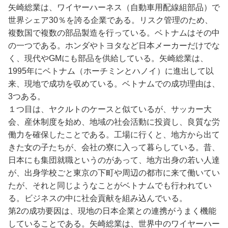
矢崎総業は、ワイヤーハーネス（自動車用配線組部品）で
世界シェア30％を誇る企業である。リスク管理のため、
複数国で複数の部品製造を行っている。ベトナムはその中
の一つである。ホンダやトヨタなど日本メーカーだけでな
く、現代やGMにも部品を供給している。矢崎総業は、
1995年にベトナム（ホーチミンとハノイ）に進出して以
来、現地で成功を収めている。ベトナムでの成功理由は、
3つある。
１つ目は、ヤクルトのケースと似ているが、サッカー大
会、産休制度を始め、地域の社会活動に投資し、良質な労
働力を確保したことである。工場に行くと、地方から出て
きた女の子たちが、会社の寮に入って暮らしている。昔、
日本にも集団就職というのがあって、地方出身の若い人達
が、出身学校ごと東京の下町や周辺の都市に来て働いてい
たが、それと同じようなことがベトナムでも行われてい
る。ビジネスの中に社会貢献を組み込んでいる。
第2の成功要因は、現地の日本企業との連携がうまく機能
していることである。矢崎総業は、世界中のワイヤーハー