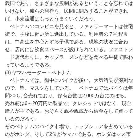
義国であり、さまざまな規制があるということを忘れては
いけない。彼らの利権を、民間に開放することができれ
ば、小売流通はもっとうまくいくだろう。
ベトナムのコンビニを見ると、ファミリーマートは住宅
街で、学校に近い所に進出している。利用者の７割程度
は、中高生を中心とする子供である。現地の状況に合わ
せ、店内には飲食スペースが設けられている。ファストフ
ード店代わりに、カップラーメンなどを食べる生徒で賑わ
っているようである。
(3) ヤマハモーター・ベトナム
ベトナムでは、街中にバイクが多い。大気汚染が深刻な
ので、皆、マスクをしている。 ベトナムではバイクは年
間300万台売れており、保有台数は2,000万台にのぼる。
売れ筋は6～20万円の製品で、クレジットではなく、現金
購入が主である。おそらく親や親戚から借金をして買って
いるのだろう。
そのベトナムのバイク市場で、トップシェアを占めている
のがホンダ、そして2位がヤマハである。ホンダはマス市