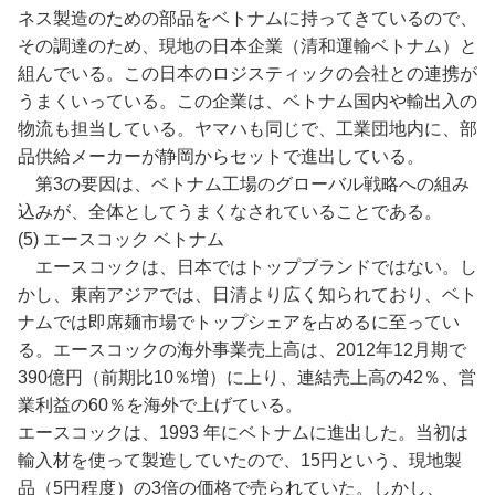
ネス製造のための部品をベトナムに持ってきているので、
その調達のため、現地の日本企業（清和運輸ベトナム）と
組んでいる。この日本のロジスティックの会社との連携が
うまくいっている。この企業は、ベトナム国内や輸出入の
物流も担当している。ヤマハも同じで、工業団地内に、部
品供給メーカーが静岡からセットで進出している。
第3の要因は、ベトナム工場のグローバル戦略への組み
込みが、全体としてうまくなされていることである。
(5) エースコック ベトナム
エースコックは、日本ではトップブランドではない。し
かし、東南アジアでは、日清より広く知られており、ベト
ナムでは即席麺市場でトップシェアを占めるに至ってい
る。エースコックの海外事業売上高は、2012年12月期で
390億円（前期比10％増）に上り、連結売上高の42％、営
業利益の60％を海外で上げている。
エースコックは、1993 年にベトナムに進出した。当初は
輸入材を使って製造していたので、15円という、現地製
品（5円程度）の3倍の価格で売られていた。しかし、