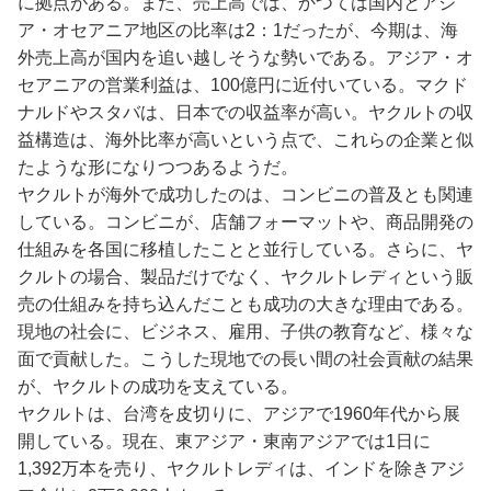
に拠点がある。また、売上高では、かつては国内とアジ
ア・オセアニア地区の比率は2：1だったが、今期は、海
外売上高が国内を追い越しそうな勢いである。アジア・オ
セアニアの営業利益は、100億円に近付いている。マクド
ナルドやスタバは、日本での収益率が高い。ヤクルトの収
益構造は、海外比率が高いという点で、これらの企業と似
たような形になりつつあるようだ。
ヤクルトが海外で成功したのは、コンビニの普及とも関連
している。コンビニが、店舗フォーマットや、商品開発の
仕組みを各国に移植したことと並行している。さらに、ヤ
クルトの場合、製品だけでなく、ヤクルトレディという販
売の仕組みを持ち込んだことも成功の大きな理由である。
現地の社会に、ビジネス、雇用、子供の教育など、様々な
面で貢献した。こうした現地での長い間の社会貢献の結果
が、ヤクルトの成功を支えている。
ヤクルトは、台湾を皮切りに、アジアで1960年代から展
開している。現在、東アジア・東南アジアでは1日に
1,392万本を売り、ヤクルトレディは、インドを除きアジ