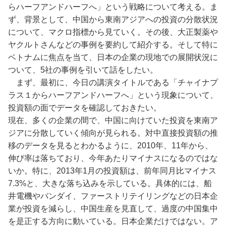
らハーフアンドハーフへ」という戦略について考える。ま
ず、背景として、中国から東南アジアへの投資の分散状況
について、マクロ指標から見ていく。その後、大正製薬や
ヤクルトさんなどの事例を要約して紹介する。そして特に
ベトナムに焦点を当て、日本の企業の現地での展開状況に
ついて、5社の事例を引いて話をしたい。
まず、最初に、今日の講演タイトルである「チャイナプ
ラス１からハーフアンドハーフへ」という現象について、
投資額の面でデータを確認しておきたい。
現在、多くの企業の間で、中国に向けていた投資を東南ア
ジアに分散していく傾向が見られる。対中直接投資額の推
移のデータを見るとわかるように、2010年、11年から、
伸び率は落ちており、今年あたりマイナスになるのではな
いか。特に、2013年1月の投資額は、前年同月比マイナス
7.3%と、大きな落ち込みを示している。具体的には、船
井電機やバンダイ、ファーストリテイリングなどの日本企
業が投資を減らし、中国生産を見直して、過度の中国集中
を是正する方向に動いている。日本企業だけではない。ア