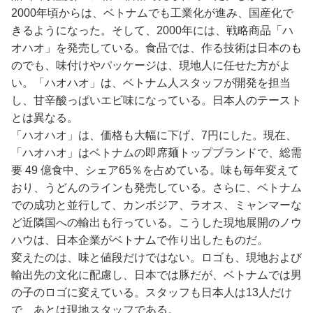
2000年頃からは、ベトナムでも工業化が進み、国産化で
きるようになった。そして、2000年には、戦略商品「ハ
オハオ」を発売している。食品では、作る技術は日本のも
のでも、味付けやパッケージは、現地人に任せた方がよ
い。「ハオハオ」は、ベトナム人スタッフが開発を担当
し、甘辛酸っぱいエビ味になっている。日本人のテースト
とは異なる。
「ハオハオ」は、価格も大幅に下げ、7円にした。現在、
「ハオハオ」はベトナムの即席麺トップブランドで、総需
要 49 億食中、シェア65％を占めている。味も毎年変えて
おり、うどんのラインも発売している。さらに、ベトナム
での成功と並行して、カンボジア、ラオス、ミャンマーな
ど近隣国への輸出も行っている。こうした現地展開のノウ
ハウは、日本企業がベトナムで作り出したものだ。
変えたのは、味と値段だけではない。ロゴも、現地および
輸出先の文化に配慮し、日本では豚だが、ベトナムでは男
の子のロゴに変えている。スタッフも日本人は13人だけ
で、あとは現地スタッフである。