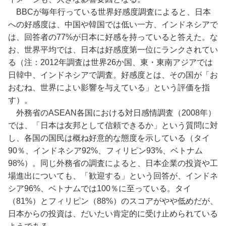
BBCが毎年行っている世界好感度調査によると、日本
への好感度は、中国や韓国では低い一方、インドネシアで
は、回答者の77%が日本に好感を持っていると答えた。な
お、世界平均では、日本は好感度第一位にランクされてい
る（注：2012年調査は世界26か国、東・東南アジアでは
日韓中、インドネシアで調査。好感度とは、その国が「お
おむね、世界によい影響を与えている」という評価を指
す）。
外務省のASEAN各国における対日感情調査（2008年）
では、「日本は友邦として信頼できるか」という質問に対
し、各国の国民は概ね好意的な態度を示している（タイ
90％、インドネシア92%、フィリピン93%、ベトナム
98%）。同じ外務省の調査によると、日本企業の投資や工
場進出についても、「歓迎する」という回答が、インドネ
シア96%、ベトナムでは100％に至っている。タイ
（81%）とフィリピン（88%）のスコアがやや低めだが、
日本からの投資は、だいたい肯定的に受け止められている