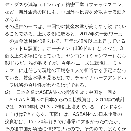
ディダスや鴻海（ホンハイ）精密工業（フォックスコン）
など、海外企業の間にも、中国外へ投資を分散させる動き
がある。
その理由の一つは、中国での賃金水準が高くなり続けてい
ることである。上海を例に取ると、2012年の一般ワーカ
ーの賃金は月額439ドルで、前年比40％以上上昇している
（ジェトロ調査）。ホーチミン（130ドル）と比べて、3
倍以上の水準になっている。ヤンゴン（ミャンマー）なら
68ドルだ。私の教え子が、今年ハニーズに就職し、ミャ
ンマーに赴任して現地の工場を１人で担当する予定になっ
ている。賃金水準を見るだけで、チャイナハーフアンドハ
ーフ戦略の合理性がわかるはずである。
(2) 日本企業のASEANへの投資分散：中国を上回る
ASEAN各国への日本からの直接投資は、2011年の統計
では、2010年比で1.3～2倍以上増えている。インドネシ
ア向けは7倍である。実際には、ASEANへの日本企業の
投資額は、15～20年前までは非常に大きかったのだが、
その後中国が急激に伸びてきたので、その影でしばらくか