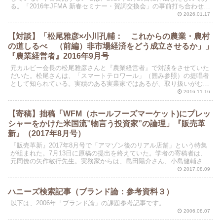
る。「2016年JFMA 新春セミナー・賀詞交換会」の事前打ち合わせが
は、オンラインで実施された。 なお、2...
2026.01.17
【対談】「松尾雅彦×小川孔輔： これからの農業・農村
の道しるべ （前編）非市場経済をどう成立させるか」」
『農業経営者』2016年9月号
元カルビー会長の松尾雅彦さんと『農業経営者』で対談をさせていた
だいた。松尾さんは、「スマートテロワール」（囲み参照）の提唱者
として知られている。実績のある実業家ではあるが、取り扱いがむず
かしい人である。対談の前半部分がどうにか原稿に仕上がっ...
2016.11.16
【寄稿】拙稿「WFM（ホールフーズマーケット)にプレッ
シャーをかけた米国流”物言う投資家”の論理」『販売革
新』（2017年8月号）
『販売革新』2017年8月号で「アマゾン後のリアル店舗」という特集
が組まれた。7月13日に原稿の提出を終えていた。学者の寄稿者は、
元同僚の矢作敏行先生。実務家からは、島田陽介さん、小島健輔さ
ん、月泉博さんらが寄稿していた。
2017.08.09
ハニーズ検索記事（ブランド論：参考資料３）
以下は、2006年「ブランド論」の課題参考記事です。
2006.08.07