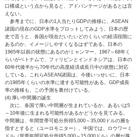
口構成という点から見ると、アドバンテージがあるとは言
えない。
参考までに、日本の1人当たりGDPの推移に、ASEAN
諸国の現在のGDP水準をプロットしてみよう。日本の歴
史で言うと、各国が現在だいたいどのくらいの経済段階に
あるのか、イメージしやすくなるはずである。日本の
1965年以前の状態にあるのがミャンマー、1967～68年く
らいがベトナムで、フィリピンとインドネシアは、日本の
60年代後半から70年代の高度経済成長只中の状態に対応
している。これらASEAN諸国は、今後いっせいに、日本
の1985年くらいの水準に達する可能性がある。GDP成長
率の推移も、この予測を裏付けている。
(4) 厚い中間層の誕生
次に、各国で厚い中間層が生まれているか、あるいは5
～10年後に生まれる可能性があるかどうかを見てみる。
中間層は、年間世帯可処分所得5,000～35,000ドルの層を
指すとすると（ユーロモニター）、中国では、ロウワーミ
ドル（世帯年間可処分所得5,000～15,000ドル）の層が厚