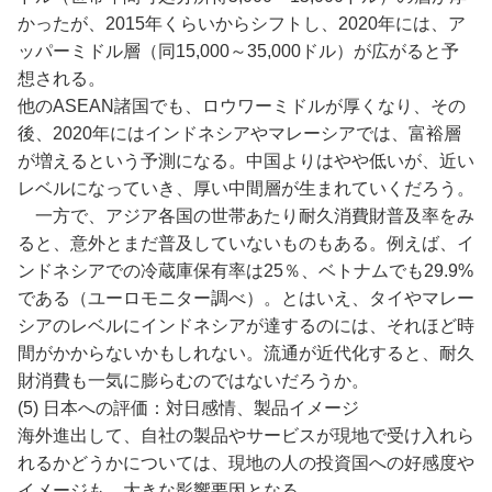
かったが、2015年くらいからシフトし、2020年には、ア
ッパーミドル層（同15,000～35,000ドル）が広がると予
想される。
他のASEAN諸国でも、ロウワーミドルが厚くなり、その
後、2020年にはインドネシアやマレーシアでは、富裕層
が増えるという予測になる。中国よりはやや低いが、近い
レベルになっていき、厚い中間層が生まれていくだろう。
一方で、アジア各国の世帯あたり耐久消費財普及率をみ
ると、意外とまだ普及していないものもある。例えば、イ
ンドネシアでの冷蔵庫保有率は25％、ベトナムでも29.9%
である（ユーロモニター調べ）。とはいえ、タイやマレー
シアのレベルにインドネシアが達するのには、それほど時
間がかからないかもしれない。流通が近代化すると、耐久
財消費も一気に膨らむのではないだろうか。
(5) 日本への評価：対日感情、製品イメージ
海外進出して、自社の製品やサービスが現地で受け入れら
れるかどうかについては、現地の人の投資国への好感度や
イメージも、大きな影響要因となる。