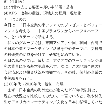
術（仕組み）
(3) 消費を支える要因～厚い中間層／若者
(4) KFS 改善の継続、現地人の登用、現地化
１．はじめに
今日は、「日本企業の東アジアでのプレゼンスとパフォー
マンスを考える －中国プラスワンからハーフ＆ハーフ
へ」というテーマで話をする。
我々のグループでは、東南アジア、中国、韓国・台湾で
の日本企業のマーケティング活動を中心テーマに、文科省
の科研費の助成を受けて、研究を始めている。
今日の私の話では、最初に、アジアでのマーケティング研
究の背景にある基本認識を示す。次に、この地域全体の社
会経済および投資状況を概観する。その後、個別の企業の
事例紹介を行う。
(1) 80年代→2010年代 規制→市場
まず、日本企業の海外進出が進んだ1980年代以降と、
現在の状況とを比較してみたい。一言でいうと、私や林先
生がアメリカのマーケティング文化を日本に移転していた