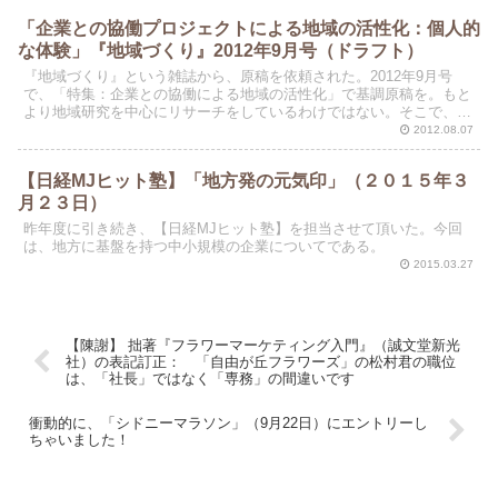
「企業との協働プロジェクトによる地域の活性化：個人的
な体験」『地域づくり』2012年9月号（ドラフト）
『地域づくり』という雑誌から、原稿を依頼された。2012年9月号
で、「特集：企業との協働による地域の活性化」で基調原稿を。もと
より地域研究を中心にリサーチをしているわけではない。そこで、こ
の数年で取り組んできた企業とのコラボレーションを題材...
2012.08.07
【日経MJヒット塾】「地方発の元気印」（２０１５年３
月２３日）
昨年度に引き続き、【日経MJヒット塾】を担当させて頂いた。今回
は、地方に基盤を持つ中小規模の企業についてである。
2015.03.27
【陳謝】 拙著『フラワーマーケティング入門』（誠文堂新光
社）の表記訂正： 「自由が丘フラワーズ」の松村君の職位
は、「社長」ではなく「専務」の間違いです
衝動的に、「シドニーマラソン」（9月22日）にエントリーし
ちゃいました！