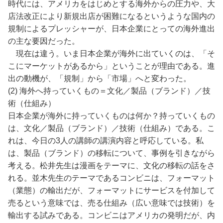
時代には、アメリカをはじめとする海外からの圧力や、大
店法改正により新規出店が困難になるというような国内の
規制によるプレッシャーが、日本企業にとっての海外進出
の主な要因だった。
現在は違う。いま日本企業が海外に出ていくのは、「そ
こにマーケットがあるから」ということが理由である。進
出の動機が、「規制」から「市場」へと変わった。
(2) 海外へ持っていくもの＝文化／製品（ブランド）／技
術（仕組み）
日本企業が海外に持っていくものは何か？持っていくもの
は、文化／製品（ブランド）／技術（仕組み）である。こ
れは、今日の3人の講師の講演内容と呼応している。私
は、製品（ブランド）の移転について、事例を引きながら
考える。松井先生は漫画をテーマに、文化の移転の話をさ
れる。並木先生のテーマであるコンビニは、フォーマット
（業態）の輸出だが、フォーマットにサービスを付加して
売るという意味では、売る仕組み（広い意味では技術）を
輸出する試みである。コンビニはアメリカの発明だが、内