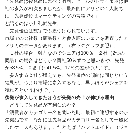
「先発品は後発品に比べて有利。ビールのドライ市場は他
社の参入が相次ぎましたが、最終的にアサヒの１人勝ち
に。先発優位はマーケティングの常識です」
と語るのは小川孔輔先生。
先発優位は数字でも裏づけられています。
市場での会社数（商品数）と参入順のシェアを調査したア
メリカのデータがあります。（右下のグラフ参照）。
１社の場合、独占なのでシェアは100％。２社（2つの
商品）の場合はどうか？両社50％ずつと思いきや、先発
が58.5%、２番手は41.5%。17％の差がつきます。
参入する会社が増えても、先発優位の傾向は同じという
結果が。つまり市場に参入するなら、早いほうがシェアを
獲れるというわけです。
後発が参入してきたほうが先発の売上が伸びる理由
どうして先発品が有利なのか？
「消費者がカテゴリー名を聞いた時、最初に連想するのが
先発品です。なかには先発品がカテゴリー名として一般化
したケースもあります。たとえば『バンドエイド』（ジョ