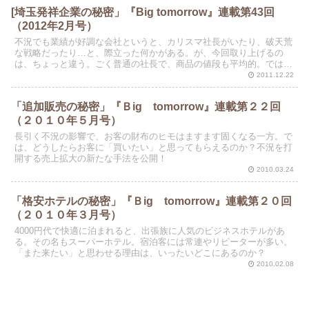
[埼玉発祥企業の秘密」『Big tomorrow』連載第43回
（2012年2月号）
不況でも業績が好調な会社というと、カリスマ社長がいたり、破天荒
な戦略だったり…と、際立った何かがある。が、今回取り上げるの
は、ちょっと違う。ごく普通の社長で、商品の値段も平均的。では、
躍進の秘密はいったいどこにあるのか？
2011.12.22
「追加販売の秘密」『Ｂig tomorrow』連載第２２回
（２０１０年５月号）
長引く不況の影響で、お客の財布のヒモはますます固くなる一方。で
は、どうしたらお客に「買いたい」と思ってもらえるのか？不況を打
開する売上拡大の新たな手法を公開！
2010.03.24
「格安ホテルの秘密」『Ｂig tomorrow』連載第２０回
（２０１０年３月号）
4000円代で快適に泊まれると、出張族に人気のビジネスホテルがあ
る。その名もスーパーホテル。宿泊客には常連やリピーターが多い。
「また来たい」と思わせる理由は、いったいどこにあるのか？
2010.02.08