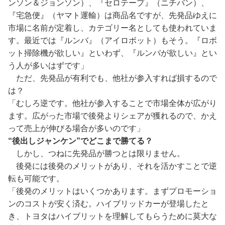
ンソン＆ジョンソン）、『セロテープ』（ニチバン）、
『宅急便』（ヤマト運輸）は商品名ですが、先発品ゆえに
市場に名前が定着し、カテゴリー名としても使われていま
す。最近では『ルンバ』（アイロボット）もそう。『ロボ
ット掃除機が欲しい』といわず、『ルンバが欲しい』とい
う人が多いはずです」
ただ、先発品が有利でも、他社が参入すれば損するので
は？
「むしろ逆です。他社が参入することで市場全体が広がり
ます。広がった市場で後発よりシェアが獲れるので、かえ
って売上が伸びる場合が多いのです」
“後出しジャンケン”でどこまで勝てる？
しかし、つねに先発品が勝つとは限りません。
後発には後発のメリットがあり、それを活かすことで逆
転も可能です。
「後発のメリットはいくつかあります。まずプロモーショ
ンのコストが安く済む。ハイブリッドカーが登場したと
き、トヨタはハイブリットを理解してもらうために莫大な