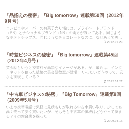
「品揃えの秘密」『Big tomorrow』連載第50回（2012年
9月号）
コンビニやスーパーのお菓子売り場には、プライベートブランド
（PB）とナショナルブランド（NB）の両方が置いてある。同じよう
なポテトチップス、同じようなチョコレートなのに、なぜあえて両方
置くのか？
2012.07.23
「時差ビジネスの秘密」『Big tomorrow』連載第45回
（2012年4月号）
英会話というと授業料が高額なイメージがある。が、最近は、インタ
ーネットを使った破格の英会話教室が登場！ いったいどうやって、安
さを実現している？
2012.02.27
「中古車ビジネスの秘密」『Big Tomorrow』連載第9回
（2009年5月号）
いまや携帯電話で気軽に見積もりが取れる中古車買い取り。少しでも
高く売って安く買いたいが、そもそも中古車の値段はどうやって決ま
る？その舞台裏を探った！
2009.04.14