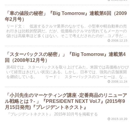
「車の値段の秘密」『Big Tomorrow』連載第6回（2009
年2月号）
リード文： 低迷するクルマ業界のなかでも、小型車や軽自動車の売
れ行きは比較的堅調だ。だが、低価格のクルマが売れてもメーカーの
儲けは高級車ほど多くはない。そこで考えだされたのが…コノ手だっ
た！
2008.12.15
「スターバックスの秘密」」『Big Tomorrow』連載第4
回（2008年12月号）
第4回では、スターバックスを取り上げてみた。米国では高価格がひび
いて経営はきびしい状況にある。しかし、日本では、強気の店舗展開
を継続している。 リード； スターバックスのコーヒーは、なぜ
高くても売れるのか？
2008.11.24
「小川先生のマーケティング講座 -定番商品のリニューア
ル戦略とは？- 」『PRESIDENT NEXT Vol.7』(2015年9
月15日発売)『プレジデントネクスト』
『プレジデントネクスト』 2015年10月号を掲載する
2015.10.20