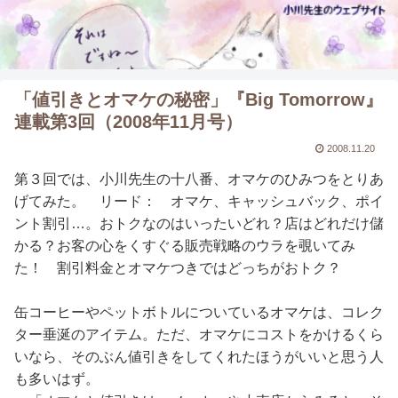
「値引きとオマケの秘密」『Big Tomorrow』
連載第3回（2008年11月号）
2008.11.20
第３回では、小川先生の十八番、オマケのひみつをとりあ
げてみた。 リード： オマケ、キャッシュバック、ポイ
ント割引…。おトクなのはいったいどれ？店はどれだけ儲
かる？お客の心をくすぐる販売戦略のウラを覗いてみ
た！ 割引料金とオマケつきではどっちがおトク？
缶コーヒーやペットボトルについているオマケは、コレク
ター垂涎のアイテム。ただ、オマケにコストをかけるくら
いなら、そのぶん値引きをしてくれたほうがいいと思う人
も多いはず。