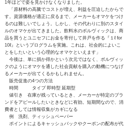
1年ほどで姿を見かけなくなりました。
「原材料の高騰でコストが増え、利益を圧迫したからで
す。資源価格が適正に戻るまで、メーカーもオマケをつけ
るのは難しいでしょう。しかし、その代わりに別のスタイ
ルのオマケが出てきました。飲料水のボルヴィックは、商
品を買うとユニセフにお金を寄付して井戸を作る『１ℓ for
10ℓ』というプログラムを実施。これは、社会的によいこ
とをしたいという心理的なオマケといえます」
今後は、単に損か得かという次元ではなく、ボルヴィッ
クのようにオマケを通した社会貢献を購入の動機につなげ
るメーカーが出てくるかもしれません。
販売促進の4つの方法
時間 タイプ 即時型 延期型
値引き 在庫が残っているとき、メーカーが特定のブラ
ンドをアピールしたいときなどに有効。短期間なので、消
費者としては情報収集がカギになる
例 洗剤、ティッシュペーパー
ポイントによるキャッシュバックやクーポンの配布が代