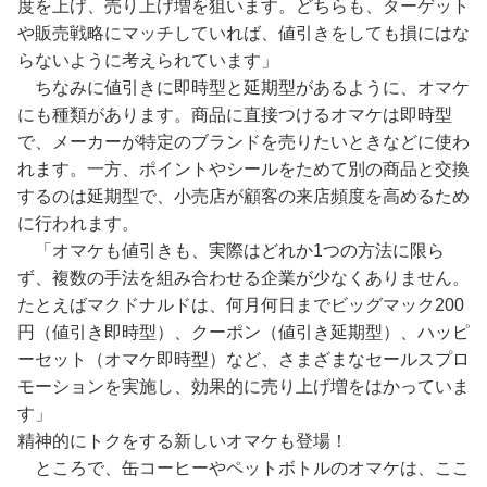
度を上げ、売り上げ増を狙います。どちらも、ターゲット
や販売戦略にマッチしていれば、値引きをしても損にはな
らないように考えられています」
ちなみに値引きに即時型と延期型があるように、オマケ
にも種類があります。商品に直接つけるオマケは即時型
で、メーカーが特定のブランドを売りたいときなどに使わ
れます。一方、ポイントやシールをためて別の商品と交換
するのは延期型で、小売店が顧客の来店頻度を高めるため
に行われます。
「オマケも値引きも、実際はどれか1つの方法に限ら
ず、複数の手法を組み合わせる企業が少なくありません。
たとえばマクドナルドは、何月何日までビッグマック200
円（値引き即時型）、クーポン（値引き延期型）、ハッピ
ーセット（オマケ即時型）など、さまざまなセールスプロ
モーションを実施し、効果的に売り上げ増をはかっていま
す」
精神的にトクをする新しいオマケも登場！
ところで、缶コーヒーやペットボトルのオマケは、ここ