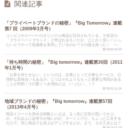
関連記事
「プライベートブランドの秘密」『Big Tomorrow』連載
第7 回（2009年3月号）
コンビニやスーパーのオリジナル商品が注目されている。小売店の
「プライベートブランド」と呼ばれるモノだが、とにかく安い！いっ
たいどうやって低価格を実現しているのか？その謎を探った！ 一流
メーカーと同じ品質なのに、なぜ安いのか？
2009.02.05
「待ち時間の秘密」『Big tomorrow』連載第30回（2011
年1月号）
「お客を待たせない」というのは、企業にとって大事なサービス。心
理的な意味合いもあるが、じつはそれよりももっと重要な理由がある
ことが判明！その驚くべき理由とは、いったい…！？
2010.11.24
地域ブランドの秘密」『Big tomorrow』連載第57回
（2013年4月号）
商品イメージを高める戦略といえば、まっ先に広告が思いうかぶ。
が、それ以上に訴求力が強いのが、ネーミングだ。ちょっと工夫する
だけで、同じ商品でも売上がアップするとか。さて、その工夫とは？
2013.02.25