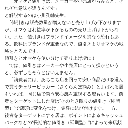
「オマケと値引きは、メーカーや小売店からみると、そ
れぞれ意味が違うんです」
と解説するのは小川孔輔先生。
｢値引きは販売数量が増えないと売り上げが下がります
が、オマケは利益率が下がるものの売り上げは下がらな
い。また、値引きはブランドイメージを損なう恐れもあ
る。飲料はブランドが重要なので、値引きよりオマケの戦
略をとるんです｣
値引きとオマケを使い分けて売り上げ増に！
では、値引きはメーカーや小売店にとって損かという
と、必ずしもそうとはいえません。
「消費者には、あちこち店を回って安い商品だけを選ん
で買うチェリーピッカー（さくらんぼ摘み）とよばれる層
もいれば、同じ店で買う安心感を重視する層もいます。前
者をターゲットにした店は“そのとき限りの値引き（即時
型）”で店頭に変化をつけ、集客に結び付けます。一方、
後者をターゲットにする店は、ポイントによるキャッシュ
バックなどの“長期的な値引き（延期型）”によって来店頻