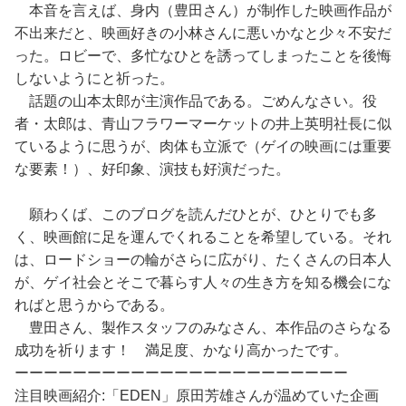
本音を言えば、身内（豊田さん）が制作した映画作品が
不出来だと、映画好きの小林さんに悪いかなと少々不安だ
った。ロビーで、多忙なひとを誘ってしまったことを後悔
しないようにと祈った。
話題の山本太郎が主演作品である。ごめんなさい。役
者・太郎は、青山フラワーマーケットの井上英明社長に似
ているように思うが、肉体も立派で（ゲイの映画には重要
な要素！）、好印象、演技も好演だった。
願わくば、このブログを読んだひとが、ひとりでも多
く、映画館に足を運んでくれることを希望している。それ
は、ロードショーの輪がさらに広がり、たくさんの日本人
が、ゲイ社会とそこで暮らす人々の生き方を知る機会にな
ればと思うからである。
豊田さん、製作スタッフのみなさん、本作品のさらなる
成功を祈ります！ 満足度、かなり高かったです。
ーーーーーーーーーーーーーーーーーーーーーーー
注目映画紹介:「EDEN」原田芳雄さんが温めていた企画