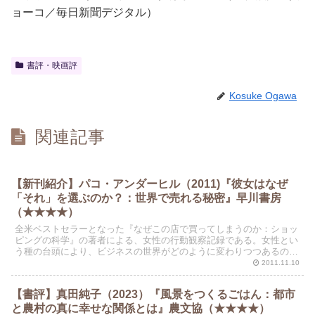
ョーコ／毎日新聞デジタル）
書評・映画評
Kosuke Ogawa
関連記事
【新刊紹介】パコ・アンダーヒル（2011)『彼女はなぜ
「それ」を選ぶのか？：世界で売れる秘密』早川書房
（★★★★）
全米ベストセラーとなった『なぜこの店で買ってしまうのか：ショッ
ピングの科学』の著者による、女性の行動観察記録である。女性とい
う種の台頭により、ビジネスの世界がどのように変わりつつあるのか
を解説した本である。小売サービス業の経営者必読の書であ...
2011.11.10
【書評】真田純子（2023）『風景をつくるごはん：都市
と農村の真に幸せな関係とは』農文協（★★★★）