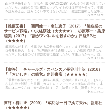
山本朝子先生から、展示会（BIOFACH2025）の会場で本書を渡してい
ただいた。葛飾の自宅と東京ビッグサイトの往復時間を使って、本書
を読み終えた。読みにくい本ではないのだが、雑誌に連載した記事を
まとめているせいなのか、全体の構成がややわか...
2025.10.02
【推薦図書】 西岡健一・南知恵子（2017）『製造業の
サービス戦略』中央経済社（★★★★）、杉原淳一・染原
睦美（2017）『誰がアパレルを殺すのか』日経BP社
（★★★★）
最近読んだ本で、推薦できる二冊を紹介します。まず後者は、ユニク
ロ柳井社長の「もう、”散弾銃商法”は通用しない」の箴言で話題にな
った本。10月度のゼミ課題図書に指定したが、学生たちからも、自ら
の経験に照らして賛同意見が多かった。
2017.11.10
【書評】 チャールズ・スペンス／長谷川圭訳（2016）
『「おいしさ」の錯覚』角川書店（★★★★★）
「最新の科学でわかった、美味の真実」と表紙に書いてある。おいし
さを科学で解明した書籍（ガストロノフィジクス＝美味の科学）。本
書のユニークさは、食べ物の味は、舌（味覚）と鼻（嗅覚）だけで決
まらないという主張にある。何となくわたしたちが思ってい...
2019.03.02
書評：柳井正（2009）『成功は一日で捨て去れ』新潮社
（★★★★★）