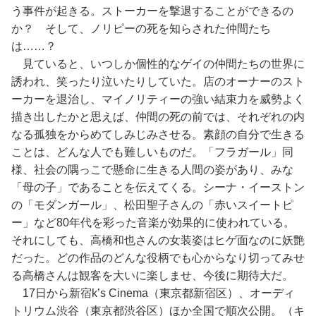
う事件が起きる。ストーカーを撃退することができるの
か？ そして、ノリピーの死を知らされた仲間たち
は……？
見ていると、いつしか個性的なゲイの仲間たちの世界に
誘われ、笑ったり泣いたりしていた。店のオーナーのスト
ーカーを退治し、マイノリティーの強い結束力を威勢よく
描き出したかと思えば、仲間の死の前では、それぞれの内
なる孤独をからめてしみじみさせる。素顔の自分で生きる
ことは、どんな人でも難しいものだ。「フラガール」同
様、社会の隅っこで懸命に生きる人間の姿があり、みな
「母の子」であることを伝えてくる。シーナ・イーストン
の「モダンガール」、松田聖子さんの「赤いスイートピ
ー」など80年代を彩った音楽が効果的に使われている。
それにしても、高橋和也さんの女装姿はヒゲ面なのに妖艶
だった。どの作品のどんな役柄でも心からなり切ってみせ
る高橋さんは観客を大いに楽しませ、今後に期待大だ。
17日から新宿k’s Cinema（東京都新宿区）、オーディ
トリウム渋谷（東京都渋谷区）ほか全国で順次公開。（キ