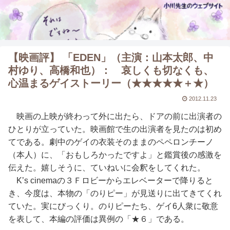
【映画評】 「EDEN」（主演：山本太郎、中
村ゆり、高橋和也）： 哀しくも切なくも、
心温まるゲイストーリー（★★★★★＋★）
2012.11.23
映画の上映が終わって外に出たら、ドアの前に出演者の
ひとりが立っていた。映画館で生の出演者を見たのは初め
てである。劇中のゲイの衣装そのままのペペロンチーノ
（本人）に、「おもしろかったですよ」と鑑賞後の感激を
伝えた。嬉しそうに、ていねいに会釈をしてくれた。
K’s cinemaの３Ｆロビーからエレベーターで降りると
き、今度は、本物の「のりピー」が見送りに出てきてくれ
ていた。実にびっくり。のりピーたち、ゲイ6人衆に敬意
を表して、本編の評価は異例の「★６」である。