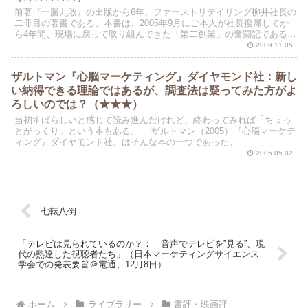
前著『一勝九敗』の出版から6年、ファーストリテイリング柳井社長の
二冊目の著書である。本書は、2005年9月にご本人が社長復帰してか
ら4年間、現場に戻って取り組んできた「第二創業」の奮闘記である。
前著は、ユニクロ創業から玉塚社長へのバトンタッ...
2009.11.05
ザルトマン『心脳マーケティング』ダイヤモンド社：新し
い納得できる理論ではあるが、調査法は疑ってみた方がよ
ろしいのでは？（★★★）
当初すばらしいと感じて読み進んだけれど、終わってみれば「ちょっ
とがっくり」という本もある。 ザルトマン（2005）『心脳マーケテ
ィング』ダイヤモンド社、はそんな本の一つであった。
2005.05.02
七転八倒
「テレビは見られているのか？： 音声でテレビを”見る”、現
代の熟達した視聴者たち」（日本マーケティングサイエンス
学会での発表要旨＠電通、12月8日）
ホーム
ライブラリー
書評・映画評