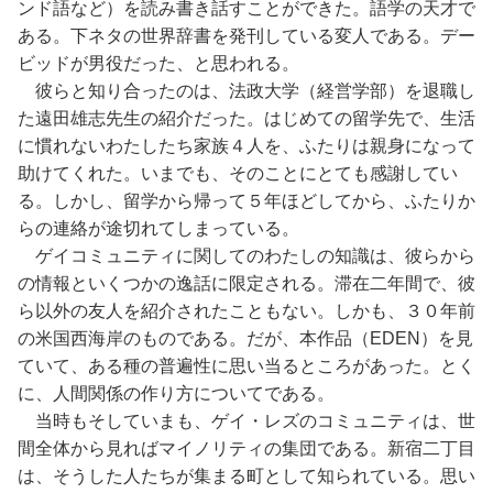
ンド語など）を読み書き話すことができた。語学の天才で
ある。下ネタの世界辞書を発刊している変人である。デー
ビッドが男役だった、と思われる。
彼らと知り合ったのは、法政大学（経営学部）を退職し
た遠田雄志先生の紹介だった。はじめての留学先で、生活
に慣れないわたしたち家族４人を、ふたりは親身になって
助けてくれた。いまでも、そのことにとても感謝してい
る。しかし、留学から帰って５年ほどしてから、ふたりか
らの連絡が途切れてしまっている。
ゲイコミュニティに関してのわたしの知識は、彼らから
の情報といくつかの逸話に限定される。滞在二年間で、彼
ら以外の友人を紹介されたこともない。しかも、３０年前
の米国西海岸のものである。だが、本作品（EDEN）を見
ていて、ある種の普遍性に思い当るところがあった。とく
に、人間関係の作り方についてである。
当時もそしていまも、ゲイ・レズのコミュニティは、世
間全体から見ればマイノリティの集団である。新宿二丁目
は、そうした人たちが集まる町として知られている。思い