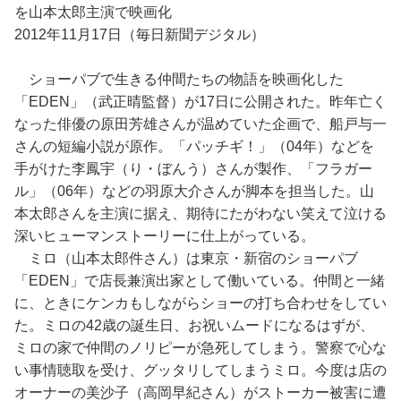
を山本太郎主演で映画化
2012年11月17日（毎日新聞デジタル）
ショーパブで生きる仲間たちの物語を映画化した
「EDEN」（武正晴監督）が17日に公開された。昨年亡く
なった俳優の原田芳雄さんが温めていた企画で、船戸与一
さんの短編小説が原作。「パッチギ！」（04年）などを
手がけた李鳳宇（り・ぼんう）さんが製作、「フラガー
ル」（06年）などの羽原大介さんが脚本を担当した。山
本太郎さんを主演に据え、期待にたがわない笑えて泣ける
深いヒューマンストーリーに仕上がっている。
ミロ（山本太郎件さん）は東京・新宿のショーパブ
「EDEN」で店長兼演出家として働いている。仲間と一緒
に、ときにケンカもしながらショーの打ち合わせをしてい
た。ミロの42歳の誕生日、お祝いムードになるはずが、
ミロの家で仲間のノリピーが急死してしまう。警察で心な
い事情聴取を受け、グッタリしてしまうミロ。今度は店の
オーナーの美沙子（高岡早紀さん）がストーカー被害に遭