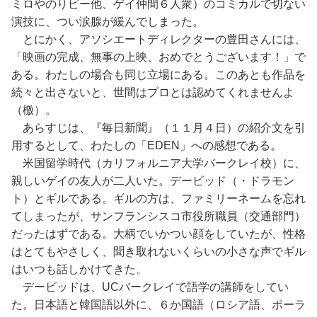
ミロやのりピー他、ゲイ仲間６人衆）のコミカルで切ない
演技に、つい涙腺が緩んでしまった。
とにかく、アソシエートディレクターの豊田さんには、
「映画の完成、無事の上映、おめでとうございます！」で
ある。わたしの場合も同じ立場にある。このあとも作品を
続々と出さないと、世間はプロとは認めてくれませんよ
（檄）。
あらすじは、『毎日新聞』（１１月４日）の紹介文を引
用するとして、わたしの「EDEN」への感想である。
米国留学時代（カリフォルニア大学バークレイ校）に、
親しいゲイの友人が二人いた。デービッド（・ドラモン
ト）とギルである。ギルの方は、ファミリーネームを忘れ
てしまったが、サンフランシスコ市役所職員（交通部門）
だったはずである。大柄でいかつい顔をしていたが、性格
はとてもやさしく、聞き取れないくらいの小さな声でギル
はいつも話しかけてきた。
デービッドは、UCバークレイで語学の講師をしてい
た。日本語と韓国語以外に、６か国語（ロシア語、ポーラ