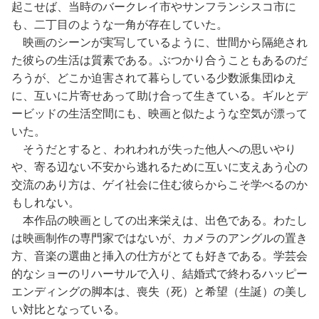
起こせば、当時のバークレイ市やサンフランシスコ市に
も、二丁目のような一角が存在していた。
映画のシーンが実写しているように、世間から隔絶され
た彼らの生活は質素である。ぶつかり合うこともあるのだ
ろうが、どこか迫害されて暮らしている少数派集団ゆえ
に、互いに片寄せあって助け合って生きている。ギルとデ
ービッドの生活空間にも、映画と似たような空気が漂って
いた。
そうだとすると、われわれが失った他人への思いやり
や、寄る辺ない不安から逃れるために互いに支えあう心の
交流のあり方は、ゲイ社会に住む彼らからこそ学べるのか
もしれない。
本作品の映画としての出来栄えは、出色である。わたし
は映画制作の専門家ではないが、カメラのアングルの置き
方、音楽の選曲と挿入の仕方がとても好きである。学芸会
的なショーのリハーサルで入り、結婚式で終わるハッピー
エンディングの脚本は、喪失（死）と希望（生誕）の美し
い対比となっている。