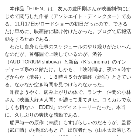
本作品「EDEN」は、友人の豊田剛さんが映画制作には
じめて関与した作品（アソシエイト・ディレクター）であ
る。11月17日がロードショーの初日だったので、できる
だけ早めに、映画館に駆け付けたかった。ブログで広報活
動をするためである。
わたし自身も仕事のスケジュールのやり繰りがたいへん
なのだが、首都圏で上映しているのが、渋谷
（AUDITORIUM shibuya）と新宿（K’s cinema）のイン
ディーズ系の２館だけ。しかも、上映時間は、夜の９時す
ぎからか（渋谷）、１８時４５分が最終（新宿）ときてい
る。なかなか空き時間を見つけられなかった。
昨夜ようやく、病み上がりの体で、ランナー仲間の小林
さん（映画大好き人間）を誘って見てきた。コミカルで哀
しくも切ない「EDEN」のゲイストーリーだった。本当
に、久しぶりの爽快な感動である。
船戸与一の原作（未読）もすばらしいのだろうが、監督
（武正晴）の指揮のもとで、出演者たち（山本太郎演じる