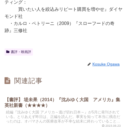
ティング：
買いたい人を絞込みリピート購買を増やせ』ダイヤ
モンド社
・カルロ・ペトリーニ（2009）『スローフードの奇
跡』三修社
書評・映画評
Kosuke Ogawa
関連記事
【書評】 堤未果（2014）『沈みゆく大国 アメリカ』集
英社新書（★★★★）
続編『沈みゆく大国 アメリカ～逃げ切れ日本～』が5月に発刊されて
いる。とりあえず昨日は、正編を読んだ。事実を知って本当に残念だ
ったのは、オバマさんの医療改革が不幸な結末に終わっていること。
医療難民になった米国民の姿が本当だとすると、日本も確...
2015.06.23