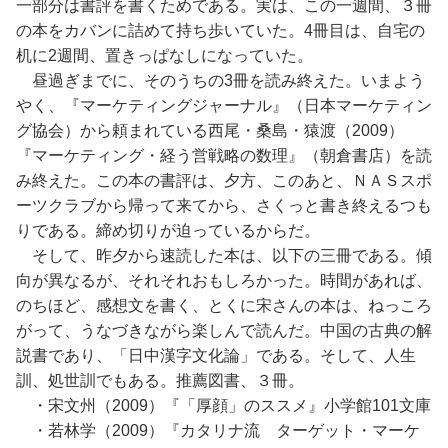
一部分は書評を書くためである。実は、この一週間、３冊
の本をカバンに詰めて持ち歩いていた。4冊目は、自宅の
机に2週間、置きっぱなしになっていた。
昼過ぎまでに、そのうちの3冊を読み終えた。いまよう
やく、『マーケティングジャーナル』（日本マーケティン
グ協会）から頼まれている西尾・桑島・猿渡（2009）
『マーケティング・経う営戦略の数理』（朝倉書店）を読
み終えた。この本の書評は、夕方、このあと、ＮＡＳスポ
ーツクラブから帰って来てから、さくっと書き終えるつも
りである。締め切りが迫っているからだ。
そして、昨夕から速読した本は、以下の三冊である。傾
向が異なるが、それそれおもしろかった。時間があれば、
のちほど、感想文を書く、とくに宋さんの本は、ねっころ
がって、うなづきながら楽しんで読んだ。中国の古典の解
説書であり、「日中漢字文化論」である。そして、人生
訓、処世訓でもある。推薦図書、３冊。
・宋文州（2009）『「厚顔」のススメ』小学館101文庫
・若林学（2009）『カタリナ流 ターゲット・マーケ