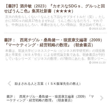
【書評】酒井敏（2023）『カオスなSDGｓ、グルっと回
せばうんこ色』集英社新書（★★★★）
京大の先生らしくない！なんとも下品なサブタイトルだ（笑）。たし
かにSDGｓの絵具17色をまぜれば、うんこ色になるだろう。それで
も、中身はおもしろい。本書がおもしろい理由は、突き詰めて考える
と、わたしも「SDGs」という言葉があまり好きではな...
2023.12.25
書評： 西尾チヅル・桑島健一・猿渡康文編著（2009）
『マーケティング・経営戦略の数理』（朝倉書店）
本書は、筑波大学ビジネススクール（ビジネス科学研究科）の現役教
員と卒業生（ＭＢＡ学生）による研究論文集である。朝倉書店が刊行
しているシリーズ「ビジネスの数理」の7冊目にあたる。数理シリーズ
の第７作目は、マーケティングと経営戦略の分野の研究論...
2009.11.23
励まされる人と言葉（ＩＳＫ飯塚先生の教え）
書評： 西尾チヅル・桑島健一・猿渡康文編著（2009）『マ
ーケティング・経営戦略の数理』（朝倉書店）