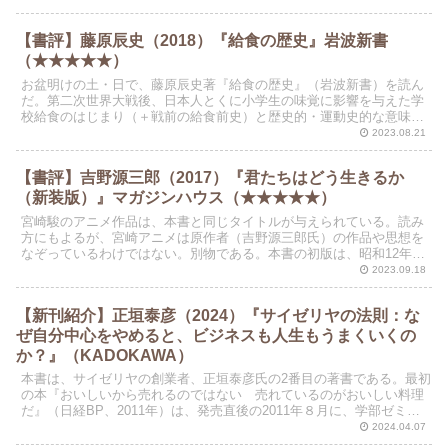
【書評】藤原辰史（2018）『給食の歴史』岩波新書
（★★★★★）
お盆明けの土・日で、藤原辰史著『給食の歴史』（岩波新書）を読ん
だ。第二次世界大戦後、日本人とくに小学生の味覚に影響を与えた学
校給食のはじまり（＋戦前の給食前史）と歴史的・運動史的な意味
を、文献とインタビューで構成した良書である。この本の存在...
2023.08.21
【書評】吉野源三郎（2017）『君たちはどう生きるか
（新装版）』マガジンハウス（★★★★★）
宮崎駿のアニメ作品は、本書と同じタイトルが与えられている。読み
方にもよるが、宮崎アニメは原作者（吉野源三郎氏）の作品や思想を
なぞっているわけではない。別物である。本書の初版は、昭和12年
（1937年）に刊行されている。いまとなっては確かめよ...
2023.09.18
【新刊紹介】正垣泰彦（2024）『サイゼリヤの法則：な
ぜ自分中心をやめると、ビジネスも人生もうまくいくの
か？』（KADOKAWA）
本書は、サイゼリヤの創業者、正垣泰彦氏の2番目の著書である。最初
の本『おいしいから売れるのではない 売れているのがおいしい料理
だ』（日経BP、2011年）は、発売直後の2011年８月に、学部ゼミ生
たちの課題図書に指定した。 はじめの30頁...
2024.04.07