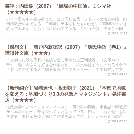
書評：内田樹（2007）『街場の中国論』ミシマ社
（★★★★★）
いま一冊の本を読み終えた。ほぼ同じ世代、フランス比較文学論、内
田樹教授の本である。二年前に出版されたものだが、2009年末のいま
読んでみると、なおさらに現代的である。というのは、中国と米国と
日本の関係、民主党のアジア政策を理解するのに、絶好...
2009.12.23
【感想文】 瀬戸内寂聴訳（2007）『源氏物語（巻1）』
講談社文庫（★★★）
「文学史に残る不朽の名訳で読む華麗なる王朝絵巻」（文庫本の
帯）。瀬戸内さんは好きな作家だが、この文体はどうなのだろうか？
「すべての恋する人に贈る最高のラブストリー」。学生時代は古文が
不得意な科目だった。現代語訳だからと、夏休みにぽっかり空い...
2019.09.28
【新刊紹介】岩崎達也・高田朝子（2021）『本気で地域
を変える：地域づくり3.0の発想とマネジメント』晃洋書
房（★★★★）
法政大学イノベーションマネジメント研究科の同僚、米倉誠一郎教授
が、本書のために帯を書いてくださっている。曰く、「地方創生を科
学する！無駄金を使う前にこの本を読んで欲しい。たった９つの自己
診断で明日が見える！」。さすがに米倉先生だ。本書の売り...
2021.02.15