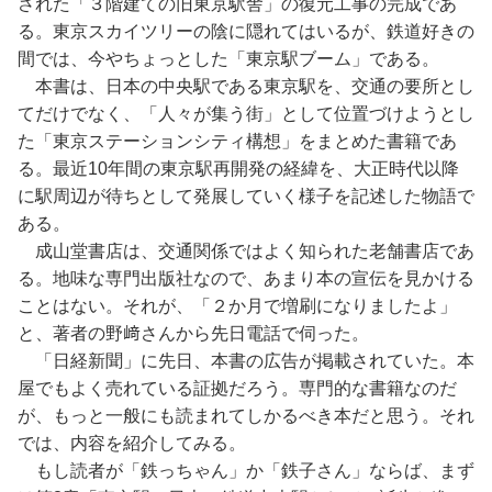
された「３階建ての旧東京駅舎」の復元工事の完成であ
る。東京スカイツリーの陰に隠れてはいるが、鉄道好きの
間では、今やちょっとした「東京駅ブーム」である。
本書は、日本の中央駅である東京駅を、交通の要所とし
てだけでなく、「人々が集う街」として位置づけようとし
た「東京ステーションシティ構想」をまとめた書籍であ
る。最近10年間の東京駅再開発の経緯を、大正時代以降
に駅周辺が待ちとして発展していく様子を記述した物語で
ある。
成山堂書店は、交通関係ではよく知られた老舗書店であ
る。地味な専門出版社なので、あまり本の宣伝を見かける
ことはない。それが、「２か月で増刷になりましたよ」
と、著者の野﨑さんから先日電話で伺った。
「日経新聞」に先日、本書の広告が掲載されていた。本
屋でもよく売れている証拠だろう。専門的な書籍なのだ
が、もっと一般にも読まれてしかるべき本だと思う。それ
では、内容を紹介してみる。
もし読者が「鉄っちゃん」か「鉄子さん」ならば、まず