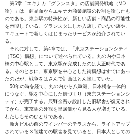
第5章「エキナカ「グランスタ」の店舗開発戦略（MD
論）」は、商品面からエキナカ商業施設の役割を論じたも
のである。東京駅の特殊性が、新しい店舗・商品の可能性
を示唆している。グランスタにしか入店していない店や、
エキュートで新しくはじまったサービスが紹介されてい
る。
それに対して、第4章では、「東京ステーションシティ
（TSC）構想」について述べられている。丸の内や日本
橋の中心駅として、東京駅が完成したのは大正時代であ
る。そのときに、東京駅を中心とした街構想はすでにあっ
たのだが、戦争をはさんで計画はとん挫していた。
50年の時を経て、丸の内から八重洲、日本橋を一体的
につなぐ、駅を中心にした街づくり（東京ステーションシ
ティ）が完了する。辰野金吾が設計した旧駅舎が復元され
てから、東京駅の外観を皇居側から見る人が増えている。
わたしもそのひとりである。
新丸ビルの前のワインバーのテラスから、ライトアップ
されている３階建ての駅舎を見ていると、日本人としての