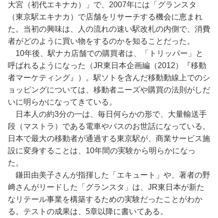
大宮（初代エキナカ）」で、2007年には「グランスタ
（東京駅エキナカ）で店舗をリサーチする機会に恵まれ
た。当初の興味は、人の流れの速い駅改札の内側で、消費
者がどのように買い物をするのかを知ることだった。
10年後、駅ナカ店舗での購買者は、「トリッパー」と
呼ばれるようになった（JR東日本企画編（2012）『移動
者マーケティング』）。駅ソトを含んだ移動動線上でのシ
ョッピングについては、移動者ニーズや購買の法則がしだ
いに明らかになってきている。
日本人の約3分の一は、毎日何らかの形で、大量輸送手
段（マストラ）である電車やバスのお世話になっている。
日本で最大の移動者が通過する東京駅が、商業サービス施
設に変身することは、10年間の実験から明らかになっ
た。
鎌田由美子さんが指揮した「エキュート」や、著者の野
﨑さんがリードした「グランスタ」は、JR東日本が新た
なリテール事業を構築するための実験だったことがわか
る。テストの成果は、5章以降に書いてある。