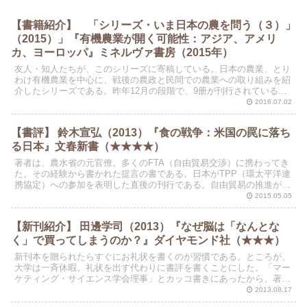
【書籍紹介】 「シリーズ・いま日本の農を問う（３）」
（2015）」『有機農業が開く可能性：アジア、アメリ
カ、ヨーロッパ』ミネルヴァ書房（2015年）
友人・知人たちが、このシリーズに寄稿している。日本の農業、とり
わけ有機農業を中心に、戦後の農政と民間での農業への取り組みを紹
介したシリーズである。昨年12月の段階で、9册が刊行されている。
その中から、最初の１冊を取り上げてみる。二冊目（６と...
2016.07.02
【書評】 鈴木宣弘（2013）『食の戦争：米国の罠に落ち
る日本』文春新書（★★★★）
著者は、農水省の元官僚。多くのFTA（自由貿易交渉）に携わってき
た。その経験から書かれた提言の書である。日本がTPP（環太平洋連
携協定）への参加を表明した直後の刊行である。自由貿易の推進が、
食の安全や食糧の安定供給には必ずしもプラスに働かな...
2015.05.05
【新刊紹介】 田邊学司（2013）『なぜ脳は「なんとな
く」で買ってしまうのか？』ダイヤモンド社（★★★）
新刊本を贈られたらすぐにお礼状を書くのが習慣である。ところが、
大学は一斉休暇。礼状を出す代わりに書評を書くことにした。「マー
ケティング・サイエンス学会理事」とカッコ書きにあったから、著者
はサイエンス（技術）寄りの先生としてわたしに献本してく...
2013.08.17