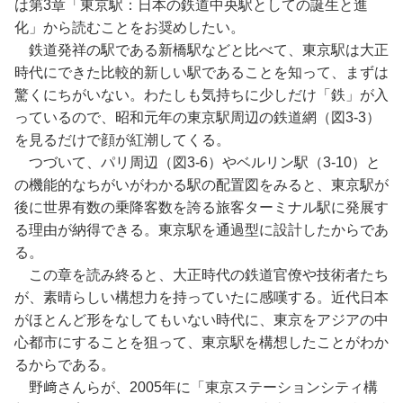
は第3章「東京駅：日本の鉄道中央駅としての誕生と進
化」から読むことをお奨めしたい。
鉄道発祥の駅である新橋駅などと比べて、東京駅は大正
時代にできた比較的新しい駅であることを知って、まずは
驚くにちがいない。わたしも気持ちに少しだけ「鉄」が入
っているので、昭和元年の東京駅周辺の鉄道網（図3-3）
を見るだけで顔が紅潮してくる。
つづいて、パリ周辺（図3-6）やベルリン駅（3-10）と
の機能的なちがいがわかる駅の配置図をみると、東京駅が
後に世界有数の乗降客数を誇る旅客ターミナル駅に発展す
る理由が納得できる。東京駅を通過型に設計したからであ
る。
この章を読み終ると、大正時代の鉄道官僚や技術者たち
が、素晴らしい構想力を持っていたに感嘆する。近代日本
がほとんど形をなしてもいない時代に、東京をアジアの中
心都市にすることを狙って、東京駅を構想したことがわか
るからである。
野﨑さんらが、2005年に「東京ステーションシティ構