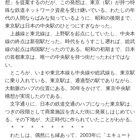
想」を提案するのだが、この発想は、東京（駅）が持つ特
殊な鉄道ネットワーク資産を受け継いでいる。わたしの年
代の人間ならばみな知っているように、昭和の後期まで、
東京駅は日本の中央駅のひとつにすぎなかった。
上越線と東北線は、上野駅を起点にしていたし、中央本
線の終点は新宿駅だった。時代をもうすこし遡れば、総武
線の起点は両国駅だったのである。昭和の初期まで、日本
の首都東京は、唯一の中央駅を持つ街だったわけではな
い。
ところが、いまや東北本線も中央線や総武線も、東京駅
に乗り入れている。東京駅は、通過型の駅でありながら、
大動脈のハブの位置にある。30年をかけて、東京中央駅
構想が実現したのである。
文字通りに、日本の鉄道交通のハブになった東京駅は、
つぎの段階として商業施設を含んだ街に発展しはじめてい
る。その下地が、大正時代に作られていたことがわかる。
＊ ＊ ＊ ＊ ＊ ＊ ＊ ＊
わたしは、偶然にも縁あって、2003年に「エキュート