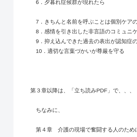
6．夕暮れ症候群が現れたら
7．きちんと名前を呼ぶことは個別ケア
8．感情を引き出した非言語のコミュニ
9．抑え込んできた過去の表出が認知症
10．適切な言葉づかいが尊厳を守る
第３章以降は、「立ち読みPDF」で、、、
ちなみに、
第４章 介護の現場で奮闘する人のため