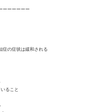
ーーーーーーー
知症の症状は緩和される
る
ていること
い