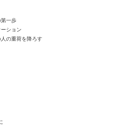
の第一歩
ケーション
の人の重荷を降ろす
に