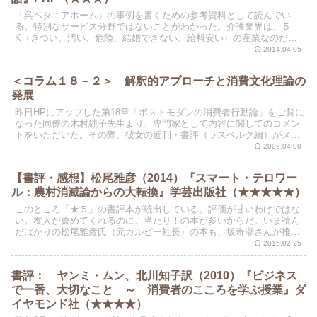
「呉ベタニアホーム」の事例を書くための参考資料として読んでい
る。特別なサービス分野ではないことがわかった。介護業界は、５
K（きつい、汚い、危険、結婚できない、給料安い）の産業なのだそ
うだ。そのイメージを払しょくする18の企業（NPO法人）の...
2014.04.05
＜コラム１８－２＞ 解釈的アプローチと消費文化理論の
発展
昨日HPにアップした第18章「ポストモダンの消費者行動論」をご覧に
なった同僚の木村純子先生より、専門家として内容に関してのコメン
トをいただいた。その際、彼女の近刊・書評（ラスベルク編）がメー
ルに添付してあった。さっそくではあるが、ちゃっかり...
2009.04.08
【書評・感想】松尾雅彦（2014）『スマート・テロワー
ル：農村消滅論からの大転換』学芸出版社（★★★★★）
このところ「★５」の書評本が続出している。評価が甘いわけではな
い。友人が薦めてくれるのに、当たり！の本が多いからだ。いま読ん
だばかりの松尾雅彦氏（元カルビー社長）の本も、坂嵜潮さんが推奨
してくれた本である。わたしの最近の主張に合致していて、...
2015.02.25
書評： ヤンミ・ムン、北川知子訳（2010）『ビジネス
で一番、大切なこと ～ 消費者のこころを学ぶ授業』ダ
イヤモンド社（★★★★）