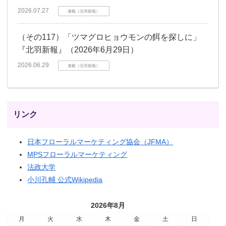
2026.07.27
連載（北羽新報）
（その117）「ツマグロヒョウモンの餌を探しに」
『北羽新報』（2026年6月29日）
2026.06.29
連載（北羽新報）
リンク
日本フローラルマーケティング協会（JFMA）
MPSフローラルマーケティング
法政大学
小川孔輔 公式Wikipedia
2026年8月
月
火
水
木
金
土
日