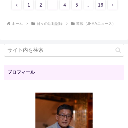
前
次
1
2
3
4
5
…
16
へ
へ
ホーム
日々の活動記録
連載（JFMAニュース）
プロフィール