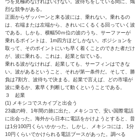
つを見極めなければいけない。波待ちをしている間に、熾
烈な競争がある。
正面からザッパーンと来る波には、乗れない。乗れるの
は、右端または左端から、きれいにくるくる回っていく波
である。しかも、横幅50ｍ位の波のうち、サーファーが
乗れるポイントは、1m四方ほどしかない。ポジションを
取って、そのポイントにいち早く着くことのできた者だけ
が、波に乗れる。これは、起業と似ている。
乗れる波がなければ、起業しても、サーフィンはできな
い。波があるということ、それが第一条件だ。そして、勝
負は7割方、波待ちで決まる。起業で言えば、どの市場が
波に乗るか、素早く判断して動くということである。
３ 起業
(1) メキシコでスカイプと出会う
23歳の時、1年間の旅に出た。メキシコで、安い国際電話
に出会った。海外から日本に電話をかけようとすると、昔
は1分100円くらいかかった。しかし、メキシコには、1分
10円くらいでかけられる電話ブースがあった。調べる