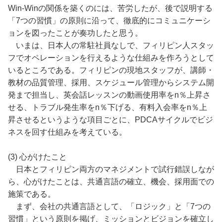
Win-Winの関係を築くのには、苦労したが、後で説明する
「7つの習慣」の原則に沿って、徹底的にコミュニケーシ
ョンを図ったことが奏功したと思う。
いまは、日本人の常駐社員なしで、フィリピン人スタッ
フでオペレーションを行えるような仕組みを作ろうとして
いるところである。フィリピンの現地スタッフが、講師・
教材の品質管理、採用、スケジュール管理からシステム開
発まで担当し、英会話レッスンの動画使用率をn％上昇さ
せる、トラブル発生率をn％下げる、有料入会率をn％上
昇させるというような項目ごとに、PDCAサイクルでビジ
ネスを回す仕組みを考えている。
(3) 心がけたこと
日本とフィリピン両方のマネジメントで試行錯誤しなが
ら、心がけたことは、共通言語の確立、機会、採用面での
施策である。
まず、会社の共通言語として、「ロジック」と「7つの
習慣」という原則を掲げ、ミッションとビジョンを確立し