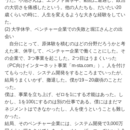
うだ。小池さんは、エジプト留学中、動乱に遭遇し、政治
の大切さを痛感したという。他の人たちも、だいたい20
歳くらいの時に、人生を変えるような大きな経験をしてい
た。
(2) 大学休学、ベンチャー企業での失敗と堀江さんとの出
会い
自分にとって、原体験を積むのはどの分野だろうかと考
えた末、休学して、ベンチャー企業で働くことにした。そ
の企業で、3つ事業を起こした。2つ目はうまくいった
（PC向けインターネット事業「m-sta.com」）。人を付け
てもらったり、システム開発をするところまでいったが、
結局うまくいかず、撤退した。僕が19～20歳頃のことだ
った。
僕は、事業を立ち上げ、ゼロを1にする才能はあった。し
かし、1を100にするのは別の仕事である。僕にはまだマ
ネジメントはできなかったし、人を使うということも難し
かった。
結局、そのベンチャー企業には、システム開発で3,000万