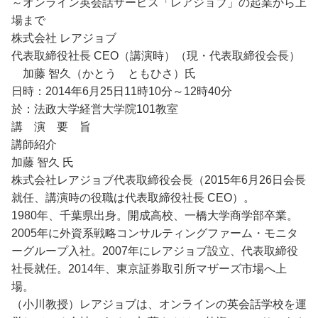
～オンライン英会話サービス「レアジョブ」の起業から上
場まで
株式会社 レアジョブ
代表取締役社長 CEO（講演時）（現・代表取締役会長）
加藤 智久（かとう ともひさ）氏
日時：2014年6月25日11時10分～12時40分
於：法政大学経営大学院101教室
講 演 要 旨
講師紹介
加藤 智久 氏
株式会社レアジョブ代表取締役会長（2015年6月26日会長
就任、講演時の役職は代表取締役社長 CEO）。
1980年、千葉県出身。開成高校、一橋大学商学部卒業。
2005年に外資系戦略コンサルティングファーム・モニタ
ーグループ入社。2007年にレアジョブ設立、代表取締役
社長就任。2014年、東京証券取引所マザーズ市場へ上
場。
（小川教授）レアジョブは、オンラインの英会話学校を運