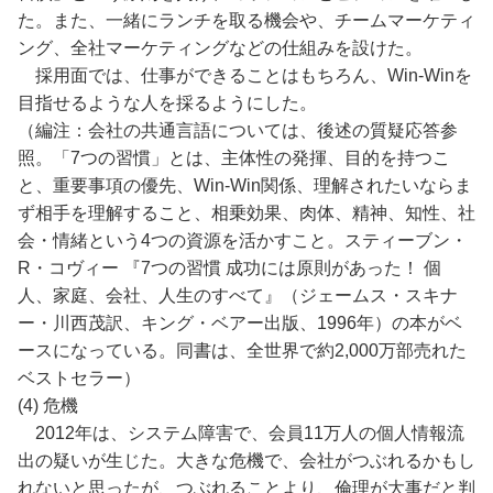
た。また、一緒にランチを取る機会や、チームマーケティ
ング、全社マーケティングなどの仕組みを設けた。
採用面では、仕事ができることはもちろん、Win-Winを
目指せるような人を採るようにした。
（編注：会社の共通言語については、後述の質疑応答参
照。「7つの習慣」とは、主体性の発揮、目的を持つこ
と、重要事項の優先、Win-Win関係、理解されたいならま
ず相手を理解すること、相乗効果、肉体、精神、知性、社
会・情緒という4つの資源を活かすこと。スティーブン・
R・コヴィー 『7つの習慣 成功には原則があった！ 個
人、家庭、会社、人生のすべて』（ジェームス・スキナ
ー・川西茂訳、キング・ベアー出版、1996年）の本がベ
ースになっている。同書は、全世界で約2,000万部売れた
ベストセラー）
(4) 危機
2012年は、システム障害で、会員11万人の個人情報流
出の疑いが生じた。大きな危機で、会社がつぶれるかもし
れないと思ったが、つぶれることより、倫理が大事だと判