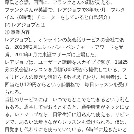
藤氏と会話。画面に、フランクさんの顔が見える。
フランクさんが英語で、レアジョブで3年9か月、フルタ
イム（8時間）チューターをしていると自己紹介）
(2) レアジョブとは
① 事業内容
レアジョブは、オンラインの英会話サービスの会社であ
る。2013年2月にジャパン・ベンチャー・アワードを受
賞、2014年6月に東証マザーズに上場した。
レアジョブは、ユーザーと講師をスカイプで繋ぎ、1回25
分の英会話レッスンを月額5,800円から提供している。フ
ィリピン人の優秀な講師を多数抱えており、利用者は、1
回当たり129円からという低価格で、毎日レッスンを受け
られる。
当社のサービスには、いつでもどこでもできるという利点
もある。通学して習おうとすると、通学時間がネックにな
る。レアジョブなら、日常生活に組込んで使える。リビン
グで、あるいは歩きながらレッスンも受けられる。僕は、
目覚まし代わりにも使っていている。6時半に起きたいと