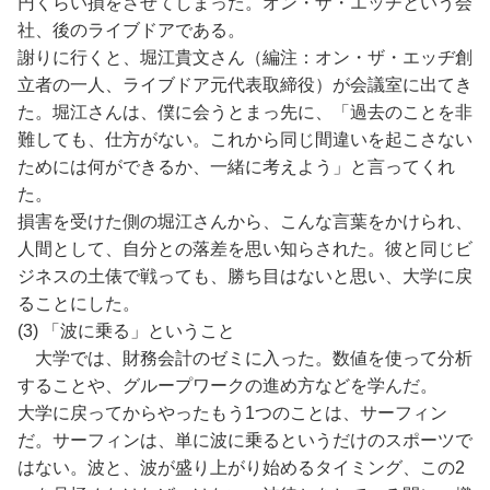
円くらい損をさせてしまった。オン・ザ・エッヂという会
社、後のライブドアである。
謝りに行くと、堀江貴文さん（編注：オン・ザ・エッヂ創
立者の一人、ライブドア元代表取締役）が会議室に出てき
た。堀江さんは、僕に会うとまっ先に、「過去のことを非
難しても、仕方がない。これから同じ間違いを起こさない
ためには何ができるか、一緒に考えよう」と言ってくれ
た。
損害を受けた側の堀江さんから、こんな言葉をかけられ、
人間として、自分との落差を思い知らされた。彼と同じビ
ジネスの土俵で戦っても、勝ち目はないと思い、大学に戻
ることにした。
(3) 「波に乗る」ということ
大学では、財務会計のゼミに入った。数値を使って分析
することや、グループワークの進め方などを学んだ。
大学に戻ってからやったもう1つのことは、サーフィン
だ。サーフィンは、単に波に乗るというだけのスポーツで
はない。波と、波が盛り上がり始めるタイミング、この2