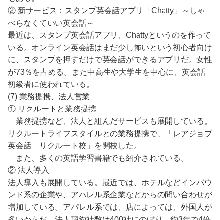
② 新サービス：スタンプ英会話アプリ「Chatty」～しゃ
べらなくていい英会話～
最近は、スタンプ英会話アプリ、Chattyというのを作って
いる。オンライン英会話はまだ少し怖いという初心者向け
に、スタンプを押すだけで英会話ができるアプリだ。女性
が73％を占める。また中高生や大学生を中心に、英会話
初級者に使われている。
(7) 業務提携、法人営業
① リクルートと業務提携
業務提携など、法人と組んだサービスも展開している。
リクルートライフスタイルとの業務提携で、「レアジョブ
英会話 リクルート校」を開校した。
また、多くの英語学習書籍でも紹介されている。
② 法人導入
法人導入も展開している。最近では、ホテルなどインバウ
ンド系の企業や、アパレル系企業などからの問い合わせが
増加している。アパレル系では、店によっては、外国人が
多いからだ。法人契約社数は400社にのぼり、約3年で4倍