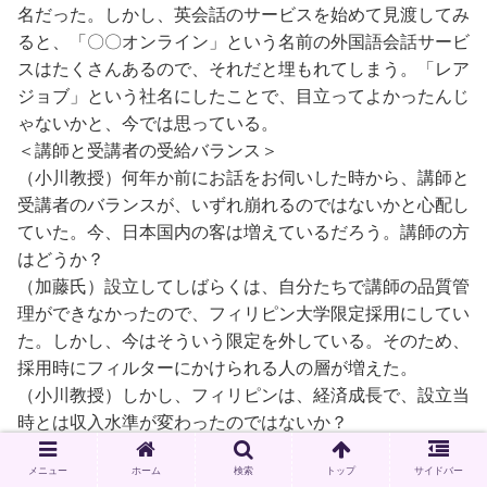
名だった。しかし、英会話のサービスを始めて見渡してみ
ると、「〇〇オンライン」という名前の外国語会話サービ
スはたくさんあるので、それだと埋もれてしまう。「レア
ジョブ」という社名にしたことで、目立ってよかったんじ
ゃないかと、今では思っている。
＜講師と受講者の受給バランス＞
（小川教授）何年か前にお話をお伺いした時から、講師と
受講者のバランスが、いずれ崩れるのではないかと心配し
ていた。今、日本国内の客は増えているだろう。講師の方
はどうか？
（加藤氏）設立してしばらくは、自分たちで講師の品質管
理ができなかったので、フィリピン大学限定採用にしてい
た。しかし、今はそういう限定を外している。そのため、
採用時にフィルターにかけられる人の層が増えた。
（小川教授）しかし、フィリピンは、経済成長で、設立当
時とは収入水準が変わったのではないか？
（加藤氏）確かに経済は伸びているが、人口が増えている
メニュー
ホーム
検索
トップ
サイドバー
ので、1人あたりの伸びは2～3%くらいだろう。しかも、