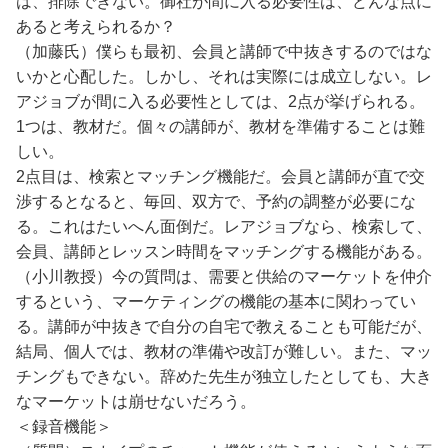
は、排除できない。御社が間に入る必要性は、どんな点に
あると考えられるか？
（加藤氏）僕らも最初、会員と講師で中抜きするのではな
いかと心配した。しかし、それは実際には成立しない。レ
アジョブが間に入る必要性としては、2点が挙げられる。
1つは、教材だ。個々の講師が、教材を準備することは難
しい。
2点目は、検索とマッチング機能だ。会員と講師が直で交
渉するとなると、毎回、双方で、予約の調整が必要にな
る。これはたいへん面倒だ。レアジョブなら、検索して、
会員、講師とレッスン時間をマッチングする機能がある。
（小川教授）今の質問は、需要と供給のマーケットを仲介
するという、マーケティングの機能の基本に関わってい
る。講師が中抜きで自分の自宅で教えることも可能だが、
結局、個人では、教材の準備や改訂が難しい。また、マッ
チングもできない。辞めた先生が独立したとしても、大き
なマーケットは崩せないだろう。
＜録音機能＞