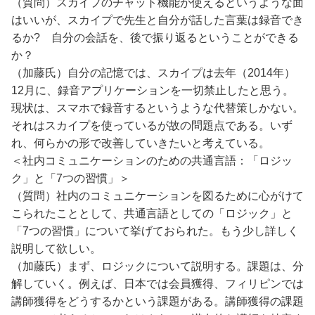
（質問）スカイプのチャット機能が使えるというような面
はいいが、スカイプで先生と自分が話した言葉は録音でき
るか? 自分の会話を、後で振り返るということができる
か？
（加藤氏）自分の記憶では、スカイプは去年（2014年）
12月に、録音アプリケーションを一切禁止したと思う。
現状は、スマホで録音するというような代替策しかない。
それはスカイプを使っているが故の問題点である。いず
れ、何らかの形で改善していきたいと考えている。
＜社内コミュニケーションのための共通言語：「ロジッ
ク」と「7つの習慣」＞
（質問）社内のコミュニケーションを図るために心がけて
こられたこととして、共通言語としての「ロジック」と
「7つの習慣」について挙げておられた。もう少し詳しく
説明して欲しい。
（加藤氏）まず、ロジックについて説明する。課題は、分
解していく。例えば、日本では会員獲得、フィリピンでは
講師獲得をどうするかという課題がある。講師獲得の課題