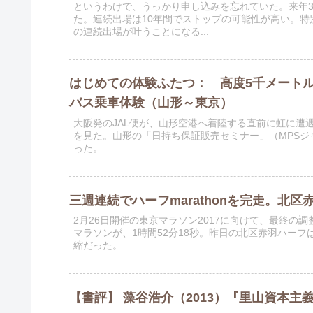
というわけで、うっかり申し込みを忘れていた。来年
た。連続出場は10年間でストップの可能性が高い。特
の連続出場が叶うことになる...
はじめての体験ふたつ： 高度5千メート
バス乗車体験（山形～東京）
大阪発のJAL便が、山形空港へ着陸する直前に虹に遭
を見た。山形の「日持ち保証販売セミナー」（MPS
った。
三週連続でハーフmarathonを完走。北区
2月26日開催の東京マラソン2017に向けて、最終の調
マラソンが、1時間52分18秒。昨日の北区赤羽ハーフ
縮だった。
【書評】 藻谷浩介（2013）『里山資本