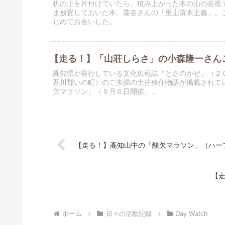
机の上を片付けていたら、積み上がった本の山の谷底
ま放置しておいた本。藻谷さんの「里山資本主義」。
じめてお会いした。
【走る！】「山荘しらさ」の小森隆一さん
高知県が発行している文化広報誌『とさのかぜ』（２
吾川郡いの町）のご夫婦の土佐移住物語が掲載されて
欠マラソン」（９月６日開催、...
【走る！】高知山中の「酸欠マラソン」（ハー
【
ホーム
日々の活動記録
Day Watch