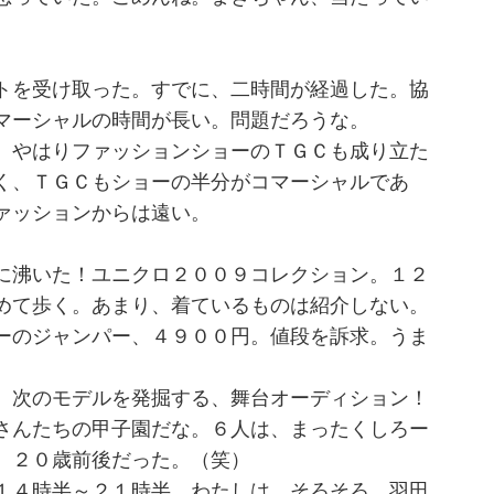
トを受け取った。すでに、二時間が経過した。協
マーシャルの時間が長い。問題だろうな。
、やはりファッションショーのＴＧＣも成り立た
く、ＴＧＣもショーの半分がコマーシャルであ
ァッションからは遠い。
に沸いた！ユニクロ２００９コレクション。１２
めて歩く。あまり、着ているものは紹介しない。
ーのジャンパー、４９００円。値段を訴求。うま
。次のモデルを発掘する、舞台オーディション！
さんたちの甲子園だな。６人は、まったくしろー
、２０歳前後だった。（笑）
１４時半～２１時半。わたしは、そろそろ、羽田