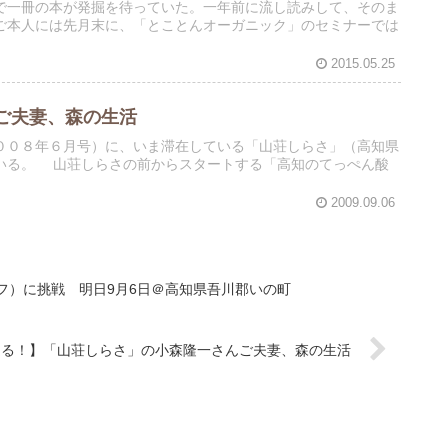
で一冊の本が発掘を待っていた。一年前に流し読みして、そのま
ご本人には先月末に、「とことんオーガニック」のセミナーでは
2015.05.25
ご夫妻、森の生活
００８年６月号）に、いま滞在している「山荘しらさ」（高知県
いる。 山荘しらさの前からスタートする「高知のてっぺん酸
2009.09.06
フ）に挑戦 明日9月6日＠高知県吾川郡いの町
走る！】「山荘しらさ」の小森隆一さんご夫妻、森の生活