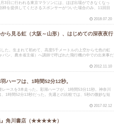
3月3日に行われる東京マラソンには、ほぼ出場ができなくなっ
別枠を提供してくださるスポンサーがついた場合のみ、11回目
2018.07.20
ルから見る虹（大阪～山形）、はじめての深夜夜行
遇した。生まれて初めて、高度5千メートルの上空から七色の虹
ジャパン、農水省主催）へ講師で呼ばれた飛行機の中での出来事だ
2012.11.10
赤羽ハーフは、1時間52分12秒。
整レースを3本走った。彩湖ハーフが、1時間53分11秒。神奈川
は、1時間52分13秒だった。先週との比較では、5秒の微妙な短
2017.02.12
主義』角川書店（★★★★★）