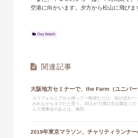
空港に向かいます。夕方から松山に飛びま
Day Watch
関連記事
大阪地方セミナーで、the Farm（ユニバー
カリフォルニアから帰って一晩寝ただけ。頭がぼわーっ
われながらタフだと思う。30人が万博記念公園近く
んで理事会のあとは、梅田...
2019年東京マラソン、チャリティランナー