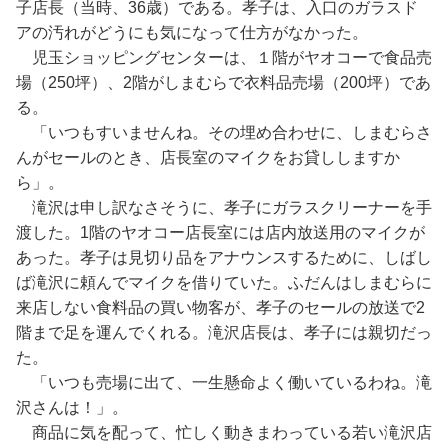
子店長（当時、36歳）である。孝子は、入口のガラスド
アの汚れがどうにも気になって仕方がなかった。
児玉ショッピングセンターは、１階がヤオコーで食品売
場（250坪）、2階がしまむらで衣料品売場（200坪）であ
る。
「いつもすいませんね。その埋め合わせに、しまむらさ
んがセールのとき、店長室のマイクをお貸ししますか
ら」。
滝沢は申し訳なさそうに、孝子にガラスクリーナーを手
渡した。1階のヤオコー店長室には店内放送用のマイクが
あった。孝子は見切り品をアナウンスするために、しばし
ば滝沢に頼んでマイクを借りていた。ふだんはしまむらに
来店しない食料品の買い物客が、孝子のセールの放送で2
階まで足を運んでくれる。滝沢店長は、孝子には親切だっ
た。
「いつも売場に出て、一生懸命よく働いているわね。滝
沢さんは！」。
商品に気を配って、忙しく動きまわっている若い滝沢店