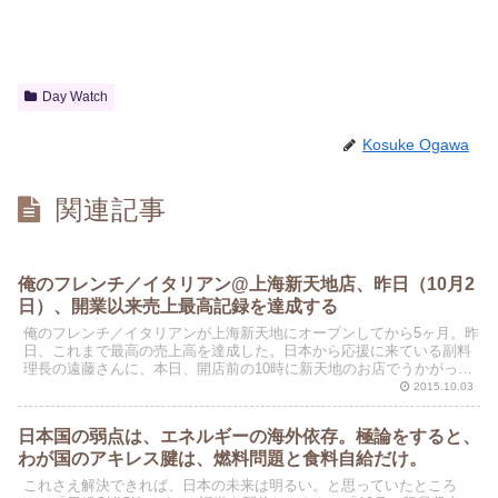
Day Watch
Kosuke Ogawa
関連記事
俺のフレンチ／イタリアン@上海新天地店、昨日（10月2
日）、開業以来売上最高記録を達成する
俺のフレンチ／イタリアンが上海新天地にオープンしてから5ヶ月。昨
日、これまで最高の売上高を達成した。日本から応援に来ている副料
理長の遠藤さんに、本日、開店前の10時に新天地のお店でうかがった
ニュースだ。新天地店は二階建て170席。昨日の売り...
2015.10.03
日本国の弱点は、エネルギーの海外依存。極論をすると、
わが国のアキレス腱は、燃料問題と食料自給だけ。
これさえ解決できれば、日本の未来は明るい。と思っていたところ