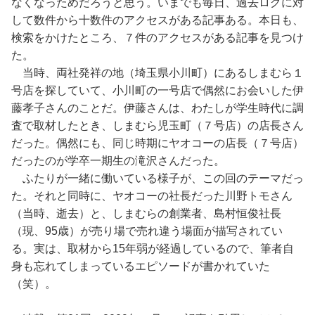
なくなっためだろうと思う。いまでも毎日、過去ログに対
して数件から十数件のアクセスがある記事ある。本日も、
検索をかけたところ、７件のアクセスがある記事を見つけ
た。
当時、両社発祥の地（埼玉県小川町）にあるしまむら１
号店を探していて、小川町の一号店で偶然にお会いした伊
藤孝子さんのことだ。伊藤さんは、わたしが学生時代に調
査で取材したとき、しまむら児玉町（７号店）の店長さん
だった。偶然にも、同じ時期にヤオコーの店長（７号店）
だったのが学卒一期生の滝沢さんだった。
ふたりが一緒に働いている様子が、この回のテーマだっ
た。それと同時に、ヤオコーの社長だった川野トモさん
（当時、逝去）と、しまむらの創業者、島村恒俊社長
（現、95歳）が売り場で売れ違う場面が描写されてい
る。実は、取材から15年弱が経過しているので、筆者自
身も忘れてしまっているエピソードが書かれていた
（笑）。