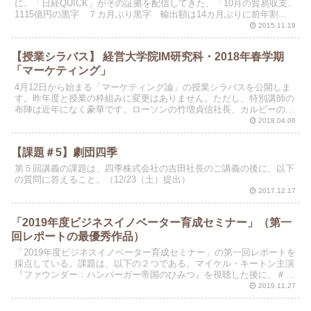
に、「日経QUICK」がその証拠を配信してきた、「10月の貿易収支、
1115億円の黒字 ７カ月ぶり黒字 輸出額は14カ月ぶりに前年割
れ」。為替（円安）を帳消しにして、原油安が進行し...
2015.11.19
【授業シラバス】 経営大学院IM研究科・2018年春学期
「マーケティング」
4月12日から始まる「マーケティング論」の授業シラバスを公開しま
す。昨年度と授業の枠組みに変更はありません。ただし、特別講師の
布陣は近年になく豪華です。ローソンの竹増貞信社長、カルビーの伊
藤秀二社長、やまとの矢嶋孝敏会長、プラネット・テーブ...
2018.04.06
【課題＃5】劇団四季
第５回講義の課題は、四季株式会社の吉田社長のご講義の後に、以下
の質問に答えること。（12/23（土）提出）
2017.12.17
「2019年度ビジネスイノベーター育成セミナー」（第一
回レポートの最優秀作品）
「2019年度ビジネスイノベーター育成セミナー」の第一回レポートを
採点している。課題は、以下の２つである。マイケル・キートン主演
『ファウンダー：ハンバーガー帝国のひみつ』を視聴した後に、＃１
「マクドナルド兄弟とレイ・クロック、どちらをマクド...
2019.11.27