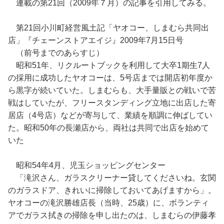
連載の第21回（2009年７月）の記事を引用してみる。
第21回小川町経営風土記「ヤオコー、しまむら共同出
店」『チェーンストアエイジ』2009年7月15日号
（前号までのあらすじ）
昭和51年、リクルートブックを利用して大卒1期生7人
の採用に成功したヤオコーは、5号店までは開店初年度か
ら黒字が続いていた。しまむらも、大手量販との戦いで苦
戦はしていたが、フリースタンディング立地に出店した寄
居店（4号店）などが寄与して、業績を順調に伸ばしてい
た。昭和50年の長瀬店から、両社は共同で出店を始めて
いた
昭和54年4月、児玉ショッピングセンター
「滝沢さん、ガラスクリーナー貸してくださいね。玄関
のガラスドア、きれいに掃除しておいてあげますから」。
ヤオコーの滝沢勝雄店長（当時、25歳）に、ボランティ
アでガラス拭きの掃除を申し出たのは、しまむらの伊藤孝