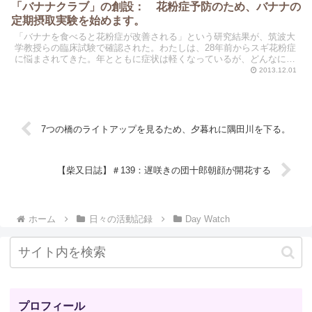
「バナナクラブ」の創設： 花粉症予防のため、バナナの
定期摂取実験を始めます。
「バナナを食べると花粉症が改善される」という研究結果が、筑波大
学教授らの臨床試験で確認された。わたしは、28年前からスギ花粉症
に悩まされてきた。年とともに症状は軽くなっているが、どんなに手
を尽くしても根治はむずかしかった。だが、朗報が届いた...
2013.12.01
7つの橋のライトアップを見るため、夕暮れに隅田川を下る。
【柴又日誌】＃139：遅咲きの団十郎朝顔が開花する
ホーム
日々の活動記録
Day Watch
プロフィール