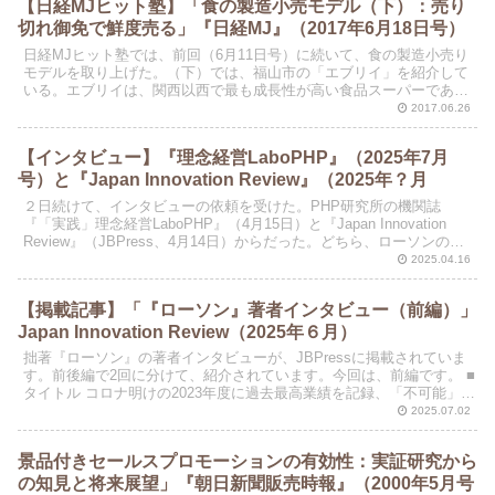
【日経MJヒット塾】「食の製造小売モデル（下）：売り
切れ御免で鮮度売る」『日経MJ』（2017年6月18日号）
日経MJヒット塾では、前回（6月11日号）に続いて、食の製造小売り
モデルを取り上げた。（下）では、福山市の「エブリイ」を紹介して
いる。エブリイは、関西以西で最も成長性が高い食品スーパーであ
る。飲食店チェーンや給食事業などを含む、食品分野での...
2017.06.26
【インタビュー】『理念経営LaboPHP』（2025年7月
号）と『Japan Innovation Review』（2025年？月
２日続けて、インタビューの依頼を受けた。PHP研究所の機関誌
『「実践」理念経営LaboPHP』（4月15日）と『Japan Innovation
Review』（JBPress、4月14日）からだった。どちら、ローソンのイ
ノベーションに関わ...
2025.04.16
【掲載記事】「『ローソン』著者インタビュー（前編）」
Japan Innovation Review（2025年６月）
拙著『ローソン』の著者インタビューが、JBPressに掲載されていま
す。前後編で2回に分けて、紹介されています。今回は、前編です。 ■
タイトル コロナ明けの2023年度に過去最高業績を記録、「不可能」と
思われた目標達成を成し遂げたローソンの...
2025.07.02
景品付きセールスプロモーションの有効性：実証研究から
の知見と将来展望」『朝日新聞販売時報』（2000年5月号