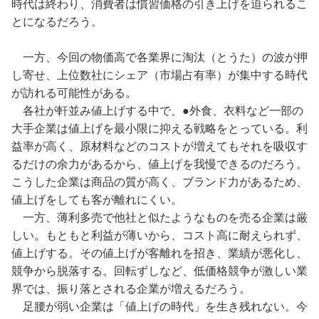
時代は終わり、消費者は慣習価格の引き上げを迫られるこ
とになるだろう。
一方、今回の物価高で各業界に淘汰（とうた）の波が押
し寄せ、上位数社にシェア（市場占有率）が集中する時代
が訪れる可能性がある。
各社が軒並み値上げする中で、●外食、衣料など一部の
大手企業は値上げを最小限に抑える戦略をとっている。利
益率が高く、原材料などのコストが増えてもそれを吸収す
るだけの余力があるから、値上げを我慢できるのだろう。
こうした企業は商品の質が高く、ブランド力があるため、
値上げをしても客が離れにくい。
一方、薄利多売で他社と似たようなものを売る企業は厳
しい。もともと利益が薄いから、コスト高に耐えられず、
値上げする。その値上げが客離れを招き、業績が悪化し、
競争から脱落する。回転ずしなど、低価格競争が激しい業
界では、振り落とされる企業が増えるだろう。
足腰が弱い企業は「値上げの時代」を生き残れない。今