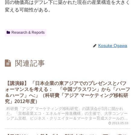
回の物価高はデフレ下に築かれた現在の産業構造を大きく
変える可能性がある。
Research & Reports
Kosuke Ogawa
関連記事
【講演録】 「日本企業の東アジアでのプレゼンスとパフ
ォーマンスを考える： 「中国プラスワン」から「ハーフ
＆ハーフ」へ:」（科研費「アジア マーケティング移転研
究」2012年度）
科研費「アジア マーケティング移転研究」の講演会が3月に開かれ
た。「京都産業エコ・エネルギー推進機構」の主催で、大学コンソー
シアム京都、ビジネス・クリエイター＆マーケター育成スクールの特
別公開セミナーである。研究メンバーの3人が講演を行った...
2013.05.03