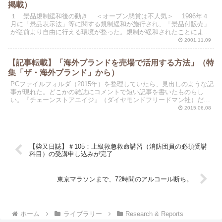
掲載）
１ 景品規制緩和後の動き ＜オープン懸賞は不人気＞ 1996年４
月に「景品表示法」等に関する規制緩和が施行され、「景品付販売」
が従前より自由に行える環境が整った。規制が緩和されたことによっ
て、1971年以来厳しく制限されてきた景品の金額...
2001.11.09
【記事転載】「海外ブランドを売場で活用する方法」（特
集「ザ・海外ブランド」から）
PCファイルフォルダ（2015年）を整理していたら、見出しのような記
事が現れた。どこかの雑誌にコメントで短い記事を書いたものらし
い。『チェーンストアエイジ』（ダイヤモンドフリードマン社）だっ
たかな。内容はけっこうおもしろいぞ。そのままに転載...
2015.06.08
【柴又日誌】＃105：上級救急救命講習（消防団員の必須受講
科目）の受講申し込みが完了
東京マラソンまで、72時間のアルコール断ち。
ホーム
ライブラリー
Research & Reports