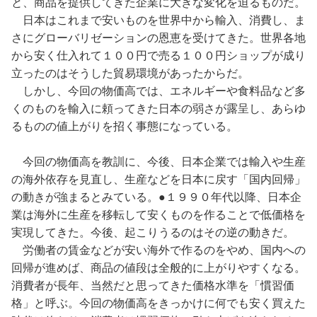
と、商品を提供してきた企業に大きな変化を迫るものだ。
日本はこれまで安いものを世界中から輸入、消費し、ま
さにグローバリゼーションの恩恵を受けてきた。世界各地
から安く仕入れて１００円で売る１００円ショップが成り
立ったのはそうした貿易環境があったからだ。
しかし、今回の物価高では、エネルギーや食料品など多
くのものを輸入に頼ってきた日本の弱さが露呈し、あらゆ
るものの値上がりを招く事態になっている。
今回の物価高を教訓に、今後、日本企業では輸入や生産
の海外依存を見直し、生産などを日本に戻す「国内回帰」
の動きが強まるとみている。●１９９０年代以降、日本企
業は海外に生産を移転して安くものを作ることで低価格を
実現してきた。今後、起こりうるのはその逆の動きだ。
労働者の賃金などが安い海外で作るのをやめ、国内への
回帰が進めば、商品の値段は全般的に上がりやすくなる。
消費者が長年、当然だと思ってきた価格水準を「慣習価
格」と呼ぶ。今回の物価高をきっかけに何でも安く買えた