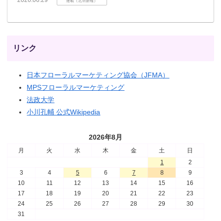
連載（北羽新報）
リンク
日本フローラルマーケティング協会（JFMA）
MPSフローラルマーケティング
法政大学
小川孔輔 公式Wikipedia
2026年8月
月
火
水
木
金
土
日
1
2
3
4
5
6
7
8
9
10
11
12
13
14
15
16
17
18
19
20
21
22
23
24
25
26
27
28
29
30
31