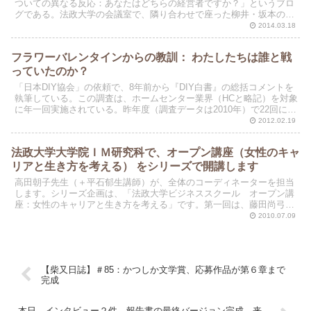
ついての異なる反応：あなたはどちらの経営者ですか？」というブロ
グである。法政大学の会議室で、隣り合わせで座った柳井・坂本のふ
たりの会話を、ひとこまの時代風景として紹介したもので...
2014.03.18
フラワーバレンタインからの教訓： わたしたちは誰と戦
っていたのか？
「日本DIY協会」の依頼で、8年前から『DIY白書』の総括コメントを
執筆している。この調査は、ホームセンター業界（HCと略記）を対象
に年一回実施されている。昨年度（調査データは2010年）で22回にな
るが、企業合併で対象チェーン数が年々減少...
2012.02.19
法政大学大学院ＩＭ研究科で、オープン講座（女性のキャ
リアと生き方を考える） をシリーズで開講します
高田朝子先生（＋平石郁生講師）が、全体のコーディネーターを担当
します。シリーズ企画は、「法政大学ビジネススクール オープン講
座：女性のキャリアと生き方を考える」です。第一回は、藤田尚弓さ
んを講師としてお迎えします。
2010.07.09
【柴又日誌】＃85：かつしか文学賞、応募作品が第６章まで
完成
本日、インタビュー２件、報告書の最終バージョン完成。来