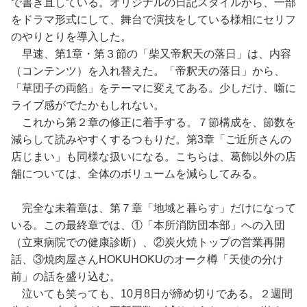
で書き直している。オリジナルの日記スタイルから、一部
をドラマ形式にして、舞台で演技をしている様相にセリフ
のやりとりを導入した。
早速、第1章・第３節の「柴又帝釈天の落日」は、内容
（コンテンツ）を入れ替えた。「帝釈天の落日」から、
「草団子の両餡」をテーマに変えてある。少しだけ、噺に
ライブ感がでたかもしれない。
これから第２章の修正に着手する。７節構成を、節数を
減らして読みやすくするつもりだ。第3章「ご近所さんの
店じまい」も同様な扱いになる。こちらは、葛飾以外の店
舗については、全体のボリュームを減らしてみる。
完全な未着章は、第７章「地域と暮らす」だけになって
いる。この最終章では、①「本所消防団本部」への入団
（立東病院での健康診断）、②炭火焼トップの営業再開
話、③焼肉屋さんHOKUHOKUのオーク樽「天使の分け
前」の話を盛り込む。
泣いても笑っても、10月8日が締め切りである。２週間