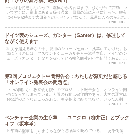
雨上がりの渡月橋、嵯峨嵐山
中央線を特急しなの号で、塩尻から名古屋まで。ひかり号で京都につ
いてすぐに、嵐山にある日帰り温泉、風風の湯に入りに行った。昨夜
は夜中の2時まで大田花きの宍戸くんと飲んで、風呂に入るのを忘れて
しまったからだ。
2019.08.25
ドイツ製のシューズ、ガンター（Ganter）は、修理して
ながく使えます
35度を超える暑さの中、愛用のシューズを買いに浅草に出かけた。お
気に入りの店は、フスウントシューカルチャー浅草本店。ドイツのシ
ューズ（ガンター）などを扱っている輸入商社の小売部門である。こ
の店は、都営浅草線・浅草駅A2出口を出て、蔵前駅の方...
2018.07.16
第2回プロジェクト中間報告会：わたしが深刻だと感じる
「オンライン発表会の問題点」
いつの間にか、教授会も院生のプロジェクト報告会も、オンライン開
催になってしまっている。人間の行動は保守的である。大学の運営は
お役所のようなところがある。朝令暮改は好まれない。いったん制度
が変わってしまうと（今回のようにリモート会議がふつうに...
2021.11.06
ベンチャー企業の生存率： ユニクロ（柳井正）とブック
オフ（坂本孝）
10年前の記事を、いまさらながら感慨深く眺めている。「ある倒産に