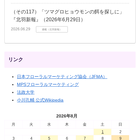
（その117）「ツマグロヒョウモンの餌を探しに」
『北羽新報』（2026年6月29日）
2026.06.29
連載（北羽新報）
リンク
日本フローラルマーケティング協会（JFMA）
MPSフローラルマーケティング
法政大学
小川孔輔 公式Wikipedia
2026年8月
月
火
水
木
金
土
日
1
2
3
4
5
6
7
8
9