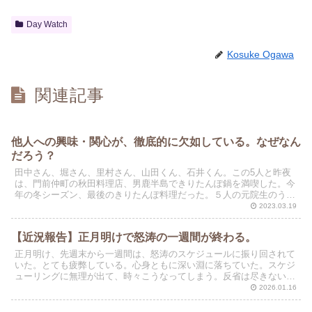
Day Watch
Kosuke Ogawa
関連記事
他人への興味・関心が、徹底的に欠如している。なぜなん
だろう？
田中さん、堀さん、里村さん、山田くん、石井くん。この5人と昨夜
は、門前仲町の秋田料理店、男鹿半島できりたんぽ鍋を満喫した。今
年の冬シーズン、最後のきりたんぽ料理だった。５人の元院生のう
ち、山田くんを除いては、わたしのゼミ生ではない。不思議な...
2023.03.19
【近況報告】正月明けで怒涛の一週間が終わる。
正月明け、先週末から一週間は、怒涛のスケジュールに振り回されて
いた。とても疲弊している。心身ともに深い淵に落ちていた。スケジ
ューリングに無理が出て、時々こうなってしまう。反省は尽きない
が、それでも本日の長澤猛臣さん（長沢ベルト工業、代表取締...
2026.01.16