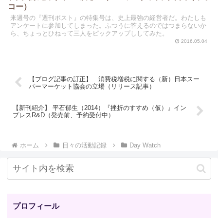
コー）
来週号の『週刊ポスト』の特集号は、史上最強の経営者だ。わたしも
アンケートに参加してしまった。ふつうに答えるのではつまらないか
ら、ちょっとひねって三人をピックアップししてみた。
2016.05.04
【ブログ記事の訂正】 消費税増税に関する（新）日本スー
パーマーケット協会の立場（リリース記事）
【新刊紹介】 平石郁生（2014）『挫折のすすめ（仮）』イン
プレスR&D（発売前、予約受付中）
ホーム
日々の活動記録
Day Watch
プロフィール