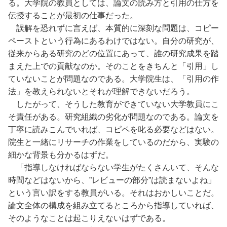
る。大学院の教員としては、論文の読み方と引用の仕方を
伝授することが最初の仕事だった。
誤解を恐れずに言えば、本質的に深刻な問題は、コピー
ペーストという行為にあるわけではない。自分の研究が、
従来からある研究のどの位置にあって、誰の研究成果を踏
まえた上での貢献なのか。そのことをきちんと「引用」し
ていないことが問題なのである。大学院生は、「引用の作
法」を教えられないとそれが理解できないだろう。
したがって、そうした教育ができていない大学教員にこ
そ責任がある。研究組織の劣化が問題なのである。論文を
丁寧に読みこんでいれば、コピペを叱る必要などはない。
院生と一緒にリサーチの作業をしているのだから、実験の
細かな背景も分かるはずだ。
「指導しなければならない学生がたくさんいて、そんな
時間などはないから、”レビューの部分”は読まないよね」
という言い訳をする教員がいる。それはおかしいことだ。
論文全体の構成を組み立てるところから指導していれば、
そのようなことは起こりえないはずである。