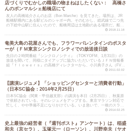
店づくりでむかしの職場の物まねはしたくない： 高橋さ
んのボンマルシェ船橋店にて
友人の高橋祐介さんのお店（Bon Marche）を見てきた。場所は、JR
船橋駅構内にある駅ビルのシャポー内。そのむかし、総武線で二つ先
の下総中山駅に住んいたので、船橋周辺は土地勘のある場所だ。船橋
駅前の西武百貨店（2月に閉店）にはしばしば買...
2018.11.16
奄美大島の花屋さんでも、フラワーバレンタインのポスタ
ーが（ＦＭ東京シンクロノシティでの放送後日談
先日の２時間番組『シンクロノシティ』（TOKYOFM、1月31日）の
放送を聞いて、同様にタイアップに協力いただいているＪＦＮ情報番
組『ｆｌｏｗｅｒｓ』の高橋ディレクターから、小川典子さん（FV推
進チームのリーダー）にメールが届いた。放送後に...
2011.02.02
【講演レジュメ】「ショッピングセンターと消費者行動」
（日本SC協会：2014年2月25日）
日本SC協会（関東・甲信越支部）の講演を本日（2月25日）、秋葉原
で依頼されている。そのレジュメをアップする。東京マラソン対応で
忙しく、やや準備不足になりかけている。いま急いで、一枚のスライ
ドを付加した。ゼロページの「はじめに」の分である。
2014.02.25
史上最強の経営者（『週刊ポスト』アンケート）は、稲盛
和夫（京セラ）、玉塚元一（ローソン）、川野幸夫（ヤオ