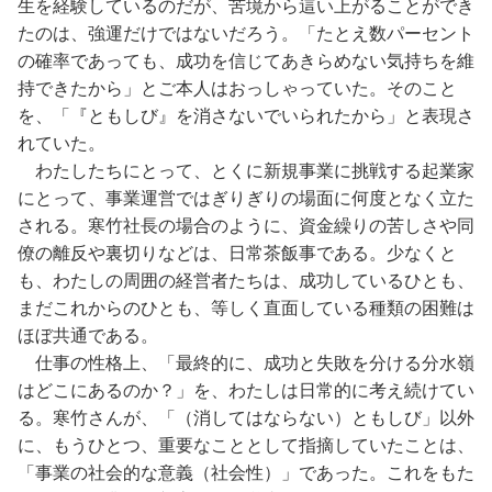
生を経験しているのだが、苦境から這い上がることができ
たのは、強運だけではないだろう。「たとえ数パーセント
の確率であっても、成功を信じてあきらめない気持ちを維
持できたから」とご本人はおっしゃっていた。そのこと
を、「『ともしび』を消さないでいられたから」と表現さ
れていた。
わたしたちにとって、とくに新規事業に挑戦する起業家
にとって、事業運営ではぎりぎりの場面に何度となく立た
される。寒竹社長の場合のように、資金繰りの苦しさや同
僚の離反や裏切りなどは、日常茶飯事である。少なくと
も、わたしの周囲の経営者たちは、成功しているひとも、
まだこれからのひとも、等しく直面している種類の困難は
ほぼ共通である。
仕事の性格上、「最終的に、成功と失敗を分ける分水嶺
はどこにあるのか？」を、わたしは日常的に考え続けてい
る。寒竹さんが、「（消してはならない）ともしび」以外
に、もうひとつ、重要なこととして指摘していたことは、
「事業の社会的な意義（社会性）」であった。これをもた