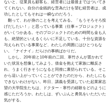
ないと、従業員も顧客も、経営者には最後まではついてき
てくれない。自分の金銭的な営為だけを望む経営者は、成
功したとしてもそれは一瞬なのだろう。
翻って、わが身のことを考えてみる。「もうそろそろ投
げだしたい！」と思っている事業（仕事＝プロジェクト）
がいくつかある。そのプロジェクトのための時間も金も人
も、絶望的といえるくらいに不足している。十分な資源を
与えられている事業など、わたしの周囲にはひとつもな
い。「ナイナイ」だらけの事柄ばかりだ。
しかし、20年前と10年前の二回、寒竹さんが置かれて
いた状況を想像してみよう。借金を抱えて家族に離反さ
れ、うまく行きそうになると同僚に裏切られている。そこ
から這い上がっていくことができたのだから、わたしにも
できないわけがない。昨日、講義を受講していた起業家志
望の大学院生たちは、ドクター・寒竹の経験をどのように
感じただろうか。わたしは、ずいぶんと勇気をいただいた
気がする。