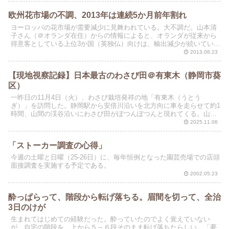
欧州花市場の不調、2013年は連続5か月前年割れ
ヨーロッパの花市場が需要減少に見舞われている。大不調だ。山本清
子さん（＠オランダ在住）からの情報によると、オランダが従来から
得意客としている上位3か国（英独仏）向けは、輸出減少が続いてい
る。来月、わたしたちJFMAがツアーで訪れるロシア向け...
2013.08.23
【現地視察記録】日本最古のわさび田＠有東木（静岡市葵
区）
一昨日の11月4日（火）、わさび栽培発祥の地「有東木（うとう
ぎ）」を訪問した。静岡駅から安倍川沿いを北方向に車を走らせて約1
時間、山間の渓谷沿いにわさび田がぽつんぽつんと現れてくる。山沿
いのもっと奥の場所、標高600メートルの沢沿いに、訪問...
2025.11.06
「ストーカー調査の心得」
今週の土曜と日曜（25-26日）に、毎年恒例となった園芸売場での店頭
面接調査を実施する予定である。
2002.05.23
酔っぱらって、階段から転げ落ちる。眉間を切って、全治
3日のけが
生まれてはじめての経験だった。酔っていたのでよく覚えていない
が、自宅の階段を、上から５～６段そのまま転げ落ちたらしい。「夢