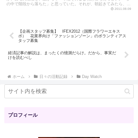
の中で階段から落ちた」と思っていた。それが、朝起きてみたら、ほ
んとうに怪我をしていた。左の眉間が切れて、ほお骨を軽く打...
2011.08.09
【企画スタッフ募集】 IFEX2012（国際フラワーエキス
ポ） 花業界向け「ファッションゾーン」のボランティアス
タッフ募集
経済記事の解説は、まったくの憶測だらけ。だから、事実だ
けを読むべし
ホーム
日々の活動記録
Day Watch
プロフィール