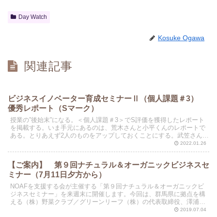
Day Watch
Kosuke Ogawa
関連記事
ビジネスイノベーター育成セミナーⅡ（個人課題＃3）
優秀レポート（Sマーク）
授業の”後始末”になる。＜個人課題＃3＞でS評価を獲得したレポート
を掲載する。いま手元にあるのは、荒木さんと小平くんのレポートで
ある。とりあえず2人のものをアップしておくことにする。武笠さん
も、お時間があるときにファイルの提出をお願いします...
2022.01.26
【ご案内】 第９回ナチュラル＆オーガニックビジネスセ
ミナー（7月11日夕方から）
NOAFを支援する会が主催する「第９回ナチュラル＆オーガニックビ
ジネスセミナー」を来週末に開催します。今回は、群馬県に拠点を構
える（株）野菜クラブ／グリーンリーフ（株）の代表取締役、澤浦彰
治さんと娘さん（えくぼさん）を講師としてお迎えします...
2019.07.04