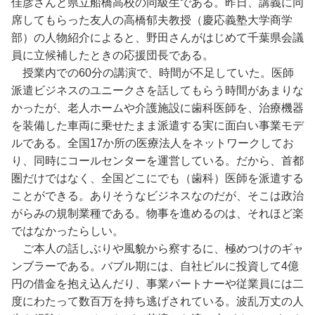
佳彦さんと県立船橋高校の同級生である。昨日、講義に同
席してもらった友人の高橋郁夫教授（慶応義塾大学商学
部）の人物紹介によると、野田さんがはじめて千葉県会議
員に立候補したときの応援団長である。
授業内での60分の講演で、時間が不足していた。医師
派遣ビジネスのユニークさを話してもらう時間があまりな
かったが、老人ホームや介護施設に歯科医師を、治療機器
を装備した車両に乗せたまま派遣する実に面白い事業モデ
ルである。全国17か所の医療法人をネットワークしてお
り、同時にコールセンターを運営している。だから、首都
圏だけではなく、全国どこにでも（歯科）医師を派遣する
ことができる。ありそうなビジネスなのだが、そこは政治
がらみの規制業種である。物事を進めるのは、それほど楽
ではなかったらしい。
ご本人の話しぶりや風貌から察するに、極めつけのギャ
ンブラーである。バブル期には、自社ビルに投資して4億
円の借金を抱え込んだり、事業パートナーや従業員には二
度にわたって数百万を持ち逃げされている。波乱万丈の人