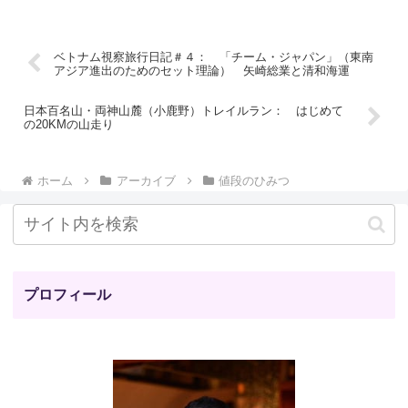
ベトナム視察旅行日記＃４： 「チーム・ジャパン」（東南
アジア進出のためのセット理論） 矢崎総業と清和海運
日本百名山・両神山麓（小鹿野）トレイルラン： はじめて
の20KMの山走り
ホーム
アーカイブ
値段のひみつ
プロフィール