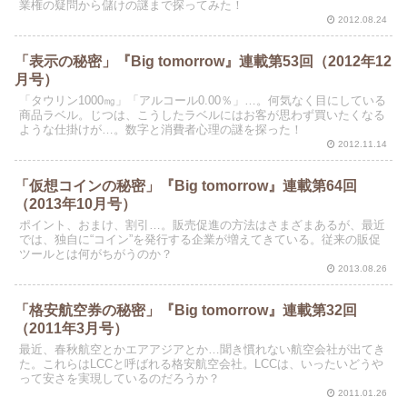
業権の疑問から儲けの謎まで探ってみた！
2012.08.24
「表示の秘密」『Big tomorrow』連載第53回（2012年12
月号）
「タウリン1000㎎」「アルコール0.00％」…。何気なく目にしている
商品ラベル。じつは、こうしたラベルにはお客が思わず買いたくなる
ような仕掛けが…。数字と消費者心理の謎を探った！
2012.11.14
「仮想コインの秘密」『Big tomorrow』連載第64回
（2013年10月号）
ポイント、おまけ、割引…。販売促進の方法はさまざまあるが、最近
では、独自に“コイン”を発行する企業が増えてきている。従来の販促
ツールとは何がちがうのか？
2013.08.26
「格安航空券の秘密」『Big tomorrow』連載第32回
（2011年3月号）
最近、春秋航空とかエアアジアとか…聞き慣れない航空会社が出てき
た。これらはLCCと呼ばれる格安航空会社。LCCは、いったいどうや
って安さを実現しているのだろうか？
2011.01.26