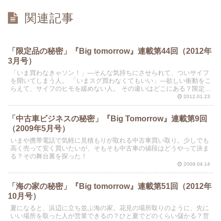
関連記事
「限定品の秘密」『Big tomorrow』連載第44回（2012年
3月号）
「いま買わなきゃソン！」―そんな気持ちにさせられて、ついサイフ
を開いてしまう人。 「いまスグ買わなくてもいい」―欲しい衝動をこ
らえて、サイフのヒモを緩めない人。 その違いはどこにある？限定品
に弱いタイプの心理を分析した！
2012.01.23
「中古車ビジネスの秘密」『Big Tomorrow』連載第9回
（2009年5月号）
いまや携帯電話で気軽に見積もりが取れる中古車買い取り。少しでも
高く売って安く買いたいが、そもそも中古車の値段はどうやって決ま
る？その舞台裏を探った！
2009.04.14
「海の家の秘密」『Big tomorrow』連載第51回（2012年
10月号）
夏になると、浜辺に立ち並ぶ海の家。花見の場所取りのように、先に
いい場所を取った人が営業できるの？ひと夏でどのくらい儲かる？営