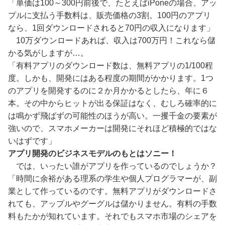
「単価は100～300円前後で、たとえばiPoneの場合、アッ
プルに支払う手数料は、販売価格の3割。100円のアプリ
なら、1回ダウンロードされると70円の収入になります」
10万ダウンロードあれば、収入は700万円！これなら儲
かる気がしますが…。
「有料アプリのダウンロード数は、無料アプリの1/100程
度。しかも、開発にはある程度の期間がかかります。1つ
のアプリを開発するのに２か月かかるとしたら、年に６
本。その中からヒットが出る保証はなく、むしろ確率的に
は鳴かず飛ばずの可能性のほうが高い。一攫千金の要素が
強いので、スマホメーカーは開発にそれほど積極的ではな
いはずです」
アプリ開発のビジネスモデルのもとはソニー！
では、いったい誰がアプリを作っているのでしょうか？
「時間に余裕がある理系の学生や個人プログラマーが、副
業として作っているのです。無料アプリがダウンロードさ
れても、アップルやグーグルは儲かりません。有料の手数
料もたかが知れています。それでもスマホ市場のシェアを