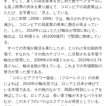
ず、そして、多くの花生産者を苦しめた数千ヘクタールに
も及ぶ雨季の洪水を乗り越えて、コロンビアの花産業はふ
たたび、文字通りに「浮上」している。
この二年間（2008～2009）では、輸入がわずかながら
減少し、コロンビアの花産業の将来に懸念が高まってい
た。しかし、2010年にはふたたび輸出が増加に転じた。
輸出は、12.40億ドル（約1000億円）で堅調に推移してい
る。
すべての市場が復活を果たしたが、とりわけ非伝統的市
場で、すなわち「その他カテゴリー」に分類される市場で
輸出が倍増した。2009年の0.9億ドルから、2010年の1.74
億ドルに、輸出金額が増えている。これまでの市場開拓の
努力が実った形である。
「コロンビアフラワー協会」（フローレスコ）の分析
によれば、2010年の輸出先では、ロシアと日本が伸びて
いる市場である。その他のなかで、両国が特別にシェアを
伸ばしている。ロシア人は、長い茎で輪が大きなバラを好
むが、このタイプのバラはエクアドルが得意としている。