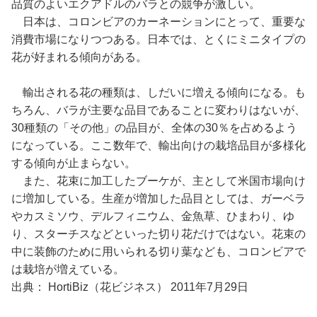
品質のよいエクアドルのバラとの競争が激しい。
日本は、コロンビアのカーネーションにとって、重要な
消費市場になりつつある。日本では、とくにミニタイプの
花が好まれる傾向がある。
輸出される花の種類は、しだいに増える傾向になる。も
ちろん、バラが主要な品目であることに変わりはないが、
30種類の「その他」の品目が、全体の30％を占めるよう
になっている。ここ数年で、輸出向けの栽培品目が多様化
する傾向が止まらない。
また、花束に加工したブーケが、主として米国市場向け
に増加している。生産が増加した品目としては、ガーベラ
やカスミソウ、デルフィニウム、金魚草、ひまわり、ゆ
り、スターチスなどといった切り花だけではない。花束の
中に装飾のために用いられる切り葉なども、コロンビアで
は栽培が増えている。
出典： HortiBiz（花ビジネス） 2011年7月29日