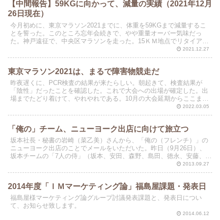
【中間報告】59KGに向かって、減量の実績（2021年12月
26日現在）
今月初めに、東京マラソン2021までに、体重を59KGまで減量するこ
とを誓った。このところ忘年会続きで、やや重量オーバー気味だっ
た。神戸遠征で、中央区マラソンを走った。15ＫＭ地点でリタイアし
たが、近くの「なぎさの湯」でマッサージ後に計量を...
2021.12.27
東京マラソン2021は、まるで障害物競走だ
昨夜遅くに、PCR検査の結果が来たらしい。朝起きて、検査結果が
「陰性」だったことを確認した。これで大会への出場が確定した。出
場までたどり着けて、やれやれである。10月の大会延期からここまで
も大変だった。さらに2月18日まで、東京マラソンが開...
2022.03.05
「俺の」チーム、ニューヨーク出店に向けて旅立つ
坂本社長・秘書の岩崎（菜乙美）さんから、「俺の（フレンチ）」の
ニューヨーク出店のことでメールをいただいた。昨日（9月26日）、
坂本チームの「7人の侍」（坂本、安田、森野、島田、徳永、安藤、岩
崎）が、成田からニューヨークに向けて旅立ったはずだ...
2013.09.27
2014年度「ＩＭマーケティング論」福島屋課題・発表日
福島屋様マーケティング論グループ討議発表課題と、発表日につい
て、お知らせ致します。
2014.06.12