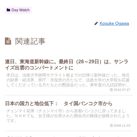
Day Watch
Kosuke Ogawa
関連記事
連日、東海道新幹線に。最終日（28～29日）は、サンラ
イズ出雲のコンパートメントに
本日は、法政大学静岡サテライト校までの日帰り新幹線だった。地元
の財界・経済界、県庁・市役所の方たちで、法政大学の大学院を応援
してくださっている方たちとの懇談会だった。来年度の入試説明や静
岡向け（三島、浜松）のセミナーの打合せもかねていた。
2010.07.27
日本の国力と地位低下： タイ国バンコク市から
チェンマイ花博（チェンマイ市）から首都バンコクに戻ってきまし
た。ＮＨＫでも、女王様が出席された開会式の模様が放映されたよう
です。
2006.11.03