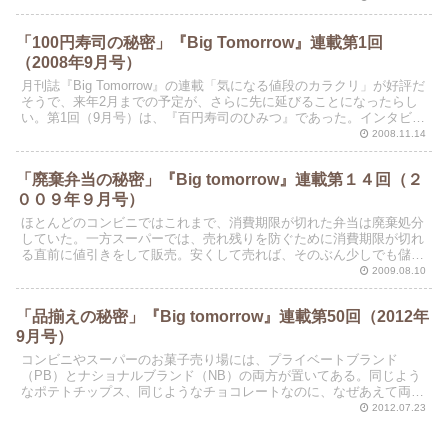
「100円寿司の秘密」『Big Tomorrow』連載第1回
（2008年9月号）
月刊誌『Big Tomorrow』の連載「気になる値段のカラクリ」が好評だ
そうで、来年2月までの予定が、さらに先に延びることになったらし
い。第1回（9月号）は、『百円寿司のひみつ』であった。インタビュ
ーを順次紹介していくことにする。 リード...
2008.11.14
「廃棄弁当の秘密」『Big tomorrow』連載第１４回（２
００９年９月号）
ほとんどのコンビニではこれまで、消費期限が切れた弁当は廃棄処分
していた。一方スーパーでは、売れ残りを防ぐために消費期限が切れ
る直前に値引きをして販売。安くして売れば、そのぶん少しでも儲か
るように思えるが、なぜコンビニは廃棄していたのか？
2009.08.10
「品揃えの秘密」『Big tomorrow』連載第50回（2012年
9月号）
コンビニやスーパーのお菓子売り場には、プライベートブランド
（PB）とナショナルブランド（NB）の両方が置いてある。同じよう
なポテトチップス、同じようなチョコレートなのに、なぜあえて両方
置くのか？
2012.07.23