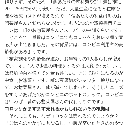
作ります。そのため、1個あたりの材料費や加工費は推定
20～25円でかなり安い。ただ、大量生産になると在庫管
理や物流コストが増えるので、1個あたりの利益は町のお
惣菜屋さんと変わらないはず。もう1つのお惣菜専門チェ
ーンは、町のお惣菜屋さんとスーパーの中間くらいです」
ところで、最近はコンビニでもコロッケえおレジ横で売
る店が出てきました。その背景には、コンビニ利用客の高
齢化があるようです。
「核家族化や高齢化が進み、お年寄りの1人暮らしが増え
ています。1人で少量の料理をするのは大変ですが、いま
は節約傾向が強くて外食も難しい。そこで頼りになるのが
中食（お惣菜）です。町の商店街がシャッター通りになっ
て、お惣菜屋さん自体が減ってしまった。そうしたニーズ
をすくいあげたのがコンビニのホットスナック。コンビニ
はいわば、昔のお惣菜屋さんの代わりなのです」
コロッケがますます売れるかもしれないその根拠は…
それにしても、なぜコロッケは売れるのでしょうか？
「ごはんのおかずにもなるし、小腹が空いたときのおやつ