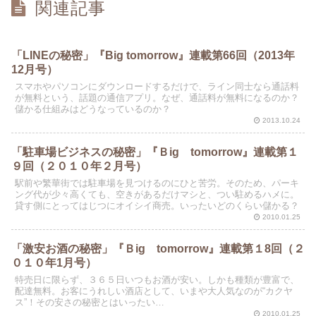
関連記事
「LINEの秘密」『Big tomorrow』連載第66回（2013年
12月号）
スマホやパソコンにダウンロードするだけで、ライン同士なら通話料
が無料という、話題の通信アプリ。なぜ、通話料が無料になるのか？
儲かる仕組みはどうなっているのか？
2013.10.24
「駐車場ビジネスの秘密」『Ｂig tomorrow』連載第１
９回（２０１０年２月号）
駅前や繁華街では駐車場を見つけるのにひと苦労。そのため、パーキ
ング代が少々高くても、空きがあるだけマシと、つい駐めるハメに。
貸す側にとってはじつにオイシイ商売。いったいどのくらい儲かる？
2010.01.25
「激安お酒の秘密」『Ｂig tomorrow』連載第１8回（２
０１０年1月号）
特売日に限らず、３６５日いつもお酒が安い。しかも種類が豊富で、
配達無料。お客にうれしい酒店として、いまや大人気なのが“カクヤ
ス”！その安さの秘密とはいったい…
2010.01.25