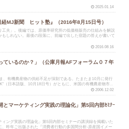
2025.01.14
経MJ新聞 ヒット塾』（2016年8月15日号）
り工夫」。後編では、原価率研究所の低価格販売の仕組みを解説
かもしれない。最後の段落に、前編で出した宿題の答えが書いて
2016.08.16
っているのか？」（公庫月報AFフォーラム０７年
ま、有機農産物の供給不足が深刻である。たまたま10月に発行
SWEEK"（日本語版、10月18日号）がともに、米国の有機農産物市...
2006.12.02
とマーケティング実践の理論化」第5回内部ｾﾐﾅｰ
ティング実践の理論化」第5回内部セミナーの講演録を掲載いた
に、昨年ご出版された『消費者行動の多国間分析-原産国イメー