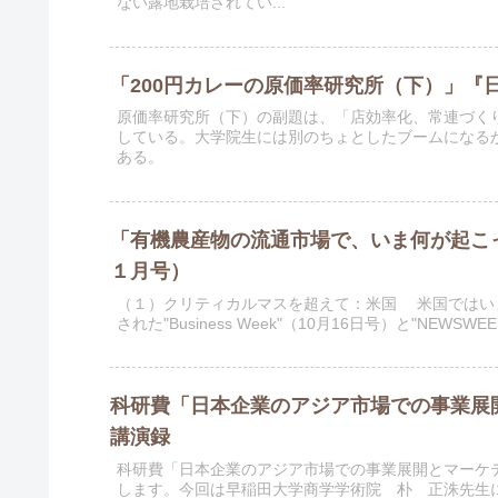
ない露地栽培されてい...
「200円カレーの原価率研究所（下）」『日
原価率研究所（下）の副題は、「店効率化、常連づく
している。大学院生には別のちょとしたブームになる
ある。
「有機農産物の流通市場で、いま何が起こ
１月号）
（１）クリティカルマスを超えて：米国 米国ではい
された"Business Week"（10月16日号）と"NEW
科研費「日本企業のアジア市場での事業展開
講演録
科研費「日本企業のアジア市場での事業展開とマーケ
します。今回は早稲田大学商学学術院 朴 正洙先生