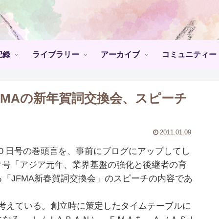
記録
ライブラリー
アーカイブ
コミュニティー
JFMAの新年賀詞交換会、スピーチ
2011.01.09
０日号の巻頭言を、事前にブログにアップしてし
年号「アジア元年、業界基盤の強化と後継者の育
る「JFMA新春賀詞交換会」のスピーチの内容であ
考えている。創立時に策定したタイムテーブルに