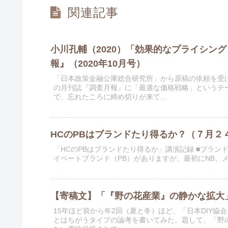
関連記事
小川孔輔（2020）「効果的なプライシン
報』（2020年10月号）
「日本政策金融公庫総合研究所」から原稿の依頼を受
の月刊誌『調査月報』に「最適な価格戦略」というテ
で、忘れたころに締め切りが来て...
HCのPBはブランドたり得るか？（７月２
「HCのPBはブランドたり得るか」講演記録 ■ブラ
イベートブランド（PB）がありますが、最初にNB、
【寄稿文】「『野の花産業』の静かな拡大」
15年ほど前から年2回（夏と冬）ほど、「日本DIY協
とはちがうタイプの論考を書いてみた。題して、「野