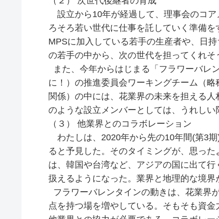
（２） 次世代後継者の育成
設立から10年が経過して、理事会のコア
ろそろ若い世代に仕事を託していく準備を
MPSに加入している若手の生産者や、日
の若手の中から、次の世代を担ってくれそ
また、今年からはじまる「フラワーバレン
に！）の推進委員会ワーキングチーム（略
関係）の中には、花業界の未来を担える人
のような設立メンバーとしては、うれしい
（３） 他業界とのコラボレーション
わたしは、2020年から先の10年間(第3
ると予見した。そのタイミングが、思った
は、韓国や台湾など、アジアの国に出て行
扱えるようになった。業界と地理的な境界
フラワーバレンタインの動きは、花業界が
点を持つ場を増やしている。そもそも資金