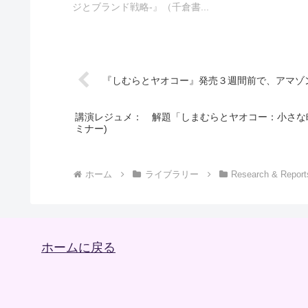
ジとブランド戦略-』（千倉書...
『しむらとヤオコー』発売３週間前で、アマゾ
講演レジュメ： 解題「しまむらとヤオコー：小さな町
ミナー)
ホーム
ライブラリー
Research & Report
ホームに戻る