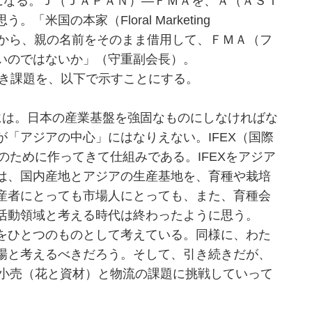
になる。Ｊ（ＪＡＰＡＮ）―ＦＭＡを、Ａ（ＡＳＩ
国の本家（Floral Marketing
いのだから、親の名前をそのまま借用して、ＦＭＡ（フ
いのではないか」（守重副会長）。
べき課題を、以下で示すことにする。
は。日本の産業基盤を強固なものにしなければな
「アジアの中心」にはなりえない。IFEX（国際
のために作ってきて仕組みである。IFEXをアジア
は、国内産地とアジアの生産基地を、育種や栽培
産者にとっても市場人にとっても、また、育種会
活動領域と考える時代は終わったように思う。
をひとつのものとして考えている。同様に、わた
場と考えるべきだろう。そして、引き続きだが、
、小売（花と資材）と物流の課題に挑戦していって