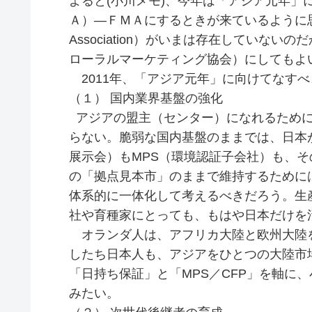
よると(小川メモ)、今年は「アジア元年」
Ａ）―ＦＭＡにするときが来ているように思う。「米
Association）がいまは存在していな
ローラルマーケティング協会）にしてもよ
2011年、「アジア元年」に向けてなす
（１） 国内業界基盤の強化
アジアの盟主（センター）になれるために
らない。脆弱な国内基盤のままでは、日本が
展示会）もMPS（環境認証子会社）も、そ
の「拠点見本市」のままで維持するために
体系的に一体化して考えるべきだろう。生
社や育種家にとっても、もはや日本だけを
オランダ人は、アフリカ大陸と欧州大陸
したち日本人も、アジアをひとつの大陸市
「日持ち保証」と「MPS／CFP」を軸に
みたい。