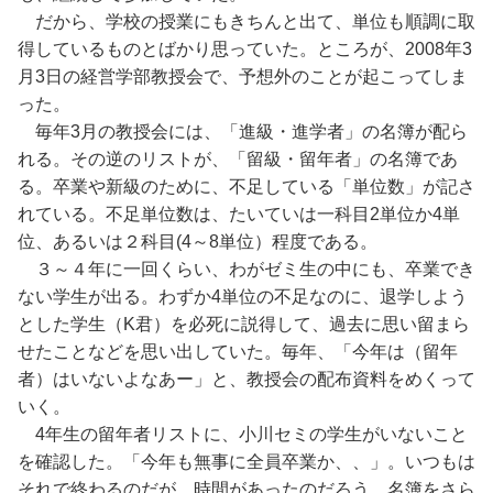
だから、学校の授業にもきちんと出て、単位も順調に取
得しているものとばかり思っていた。ところが、2008年3
月3日の経営学部教授会で、予想外のことが起こってしま
った。
毎年3月の教授会には、「進級・進学者」の名簿が配ら
れる。その逆のリストが、「留級・留年者」の名簿であ
る。卒業や新級のために、不足している「単位数」が記さ
れている。不足単位数は、たいていは一科目2単位か4単
位、あるいは２科目(4～8単位）程度である。
３～４年に一回くらい、わがゼミ生の中にも、卒業でき
ない学生が出る。わずか4単位の不足なのに、退学しよう
とした学生（K君）を必死に説得して、過去に思い留まら
せたことなどを思い出していた。毎年、「今年は（留年
者）はいないよなあー」と、教授会の配布資料をめくって
いく。
4年生の留年者リストに、小川セミの学生がいないこと
を確認した。「今年も無事に全員卒業か、、」。いつもは
それで終わるのだが、時間があったのだろう。名簿をさら