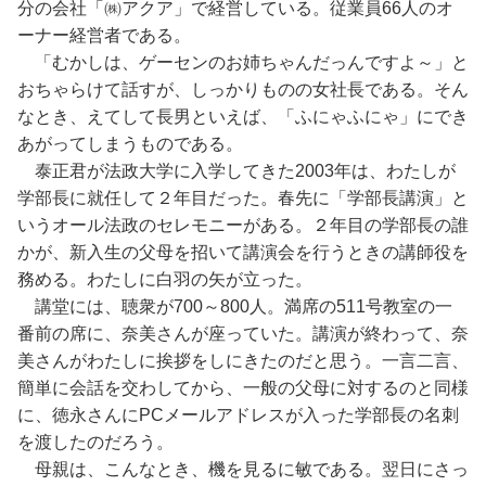
分の会社「㈱アクア」で経営している。従業員66人のオ
ーナー経営者である。
「むかしは、ゲーセンのお姉ちゃんだっんですよ～」と
おちゃらけて話すが、しっかりものの女社長である。そん
なとき、えてして長男といえば、「ふにゃふにゃ」にでき
あがってしまうものである。
泰正君が法政大学に入学してきた2003年は、わたしが
学部長に就任して２年目だった。春先に「学部長講演」と
いうオール法政のセレモニーがある。２年目の学部長の誰
かが、新入生の父母を招いて講演会を行うときの講師役を
務める。わたしに白羽の矢が立った。
講堂には、聴衆が700～800人。満席の511号教室の一
番前の席に、奈美さんが座っていた。講演が終わって、奈
美さんがわたしに挨拶をしにきたのだと思う。一言二言、
簡単に会話を交わしてから、一般の父母に対するのと同様
に、徳永さんにPCメールアドレスが入った学部長の名刺
を渡したのだろう。
母親は、こんなとき、機を見るに敏である。翌日にさっ