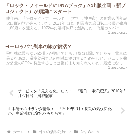
「ロック・フィールドのDNAブック」の出版企画（新プ
ロジェクト）が順調にスタート
昨年来、「㈱ロック・フィールド」（本社：神戸市）の創業50周年記
念出版の話が進んでいた。2021年には、創業者の岩田弘三会長が傘寿
（80歳）を迎える。1972年に港町神戸で創業した「惣菜カンパニー」
が、2017年には売上高で500億円を突破...
2019.05.10
ヨーロッパで列車の旅が復活？
飛行機に乗らない欧州人が増えている。噂には聞いていたが、電車に
乗る行為は、温室効果ガスの削減に協力するためらしい。ジェット機
が多量のCO2を発生することは従前より知られていた。最近になっ
て、地球温暖化対策として夜行列車に乗る欧州人が増え始め...
2019.08.24
サービスを「見える化」せよ！ 『週刊 東洋経済』2010年3
月27日号 掲載記事
山本清子のオランダ情報： 「2010年2月：長期の気候変化
が、商業活動に変化をもたらす」
ホーム
日々の活動記録
Day Watch