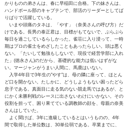
かりものの弟さんは、春に早稲田に合格。下の妹さんは、
ハンドボール部のキャプテンで、部活のリーダーとしてば
りばりで活躍している。
いまや頭痛のタネは、「やす」（奈美さんの呼び方）だ
けである。長男の泰正君は、目標がもてないで、ぶらぶら
毎日を過ごしているらしかった。雀荘に入り浸って、一時
期はプロの雀士をめざしたこともあったらしい。頭は悪く
ない。「たいして勉強もしないで、現役で経営学部に入れ
た」(徳永さん)のだから、基礎的な能力は低いはずがな
い。マージャンがうまい人間に、馬鹿はいない。
入学4年目で3年生の”やす”は、母の隣に座って、ほとん
ど口を開かない。たしかに、どうしようもない困ったどら
息子である。真面目に走る気のない競走馬ではあるが、と
にかく未勝利戦のレースに出さないわけにいかない。その
役割を担って、困り果てている調教師の顔を、母親の奈美
さんはしていた。
よく聞けば、3年に進級しているとはいうものの、4年
間で取得した単位数は、30単位弱である。卒業までに、