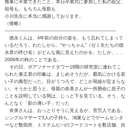
無事に卒業できたこと、本日卒業式に参加した私の祖父、
祖母も、もちろん母親も
小川先生に本当に感謝しております。
（後略）
――――――――――――――――――――――――
徳永くんは、4年前の自分の姿を、もう忘れてしまって
いるだろう。わたしから、“やっちゃん”（ゼミ生たちの徳
永君の呼び名）がどんな風に見えたのかを。たしか、、、
2006年の秋のことである。
その日、ボアソナードタワー18階の研究室に連れてこ
られた泰正君の印象は、まじめそうだが、覇気にかける若
い子の典型だった。目がうつろで、どこか視線が定まらな
い。そうかと思うと、母親の奈美さんが一所懸命に息子の
ことを説明している間は、じっと下を見ている。そう、な
んとなく「影の薄い子」だった
奈美さんは、おっとりそうに見えるが、苦労人である。
シングルマザーで3人の子持ち。鴻巣などでゲームセンタ
ーなど数箇所、トステムビバのフードコートを数店舗、自