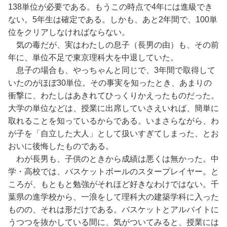
138単位が必要である。もうこの時点で4年には進級でき
ない。5年生は確定である。しかも、あと2年間で、100単
位をクリアしなければならない。
気の毒だが、実はわたしの息子（長男の由）も、その前
年に、単位不足で東京理科大を中退していた。
息子の場合も、やっちゃんと同じで、3年間で取得して
いたのがほぼ30単位。その事実を知ったとき、あまりの
衝撃に、わたしはあきれてひっくりかえったものだった。
大学の単位などは、授業に出席していさえいれば、簡単に
取れることを知っているからである。いまさらながら、わ
が子を「自立した大人」として扱いすぎてしまった、とお
おいに後悔したものである。
わが長男も、子供のときから成績は悪くは無かった。中
学・高校では、バスケットボールのスタープレイヤー。と
ころが、もともと勉強がそれほど好きなわけではない。千
葉県の進学校から、一浪をして理科大の建築学科に入った
ものの、それは形だけである。バスケットとアルバイトに
うつつを抜かしている間に、気がついてみると、授業には