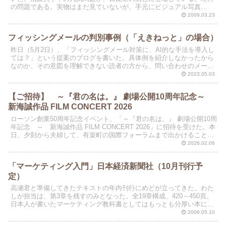
の問題である。実物はまだ見ていないが、手元にビジュアル写真
（JPEG）がある。欲しい方は転送します！。写真を掲載でき...
2009.03.23
フィッシングメールの判別事例（「えきねっと」の場合）
昨日（5月2日）、「フィッシングメール対策に、AI的な手法を導入し
ては？」という提案のブログを書いた。具体例を紹介しなかったから
なのか、その意図を理解できない読者の方から、問い合わせのメール
をいただいた。今朝方に受信した（即座に「迷惑フォル...
2023.05.03
【ご招待】 ～『君の名は。』 劇場公開10周年記念～
新海誠作品 FILM CONCERT 2026
ローソン創業50周年記念イベント、「～『君の名は。』 劇場公開10周
年記念 ～ 新海誠作品 FILM CONCERT 2026」に招待を受けた。本
日、夕刻から夫婦して、有楽町の国際フォーラムまで出かけることな
っている。
2026.02.06
「マーケティング入門」日本経済新聞社（10月刊行予
定）
高瀬君と準備してきたテキストの年内刊行にめどが立ってきた。わた
しが担当は、第3章を残すのみとなった。全19章構成、420～450頁。
日本人が書いたマーケティング教科書としてはもっとも分厚い本にな
る、以下に、目次を掲載する。なお、第二章「マー...
2008.05.10