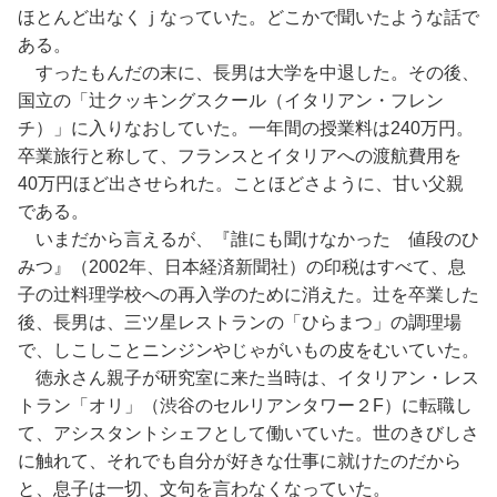
ほとんど出なくｊなっていた。どこかで聞いたような話で
ある。
すったもんだの末に、長男は大学を中退した。その後、
国立の「辻クッキングスクール（イタリアン・フレン
チ）」に入りなおしていた。一年間の授業料は240万円。
卒業旅行と称して、フランスとイタリアへの渡航費用を
40万円ほど出させられた。ことほどさように、甘い父親
である。
いまだから言えるが、『誰にも聞けなかった 値段のひ
みつ』（2002年、日本経済新聞社）の印税はすべて、息
子の辻料理学校への再入学のために消えた。辻を卒業した
後、長男は、三ツ星レストランの「ひらまつ」の調理場
で、しこしことニンジンやじゃがいもの皮をむいていた。
徳永さん親子が研究室に来た当時は、イタリアン・レス
トラン「オリ」（渋谷のセルリアンタワー２F）に転職し
て、アシスタントシェフとして働いていた。世のきびしさ
に触れて、それでも自分が好きな仕事に就けたのだから
と、息子は一切、文句を言わなくなっていた。