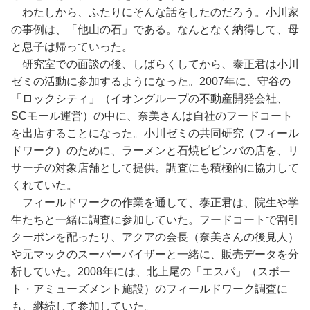
わたしから、ふたりにそんな話をしたのだろう。小川家
の事例は、「他山の石」である。なんとなく納得して、母
と息子は帰っていった。
研究室での面談の後、しばらくしてから、泰正君は小川
ゼミの活動に参加するようになった。2007年に、守谷の
「ロックシティ」（イオングループの不動産開発会社、
SCモール運営）の中に、奈美さんは自社のフードコート
を出店することになった。小川ゼミの共同研究（フィール
ドワーク）のために、ラーメンと石焼ビビンバの店を、リ
サーチの対象店舗として提供。調査にも積極的に協力して
くれていた。
フィールドワークの作業を通して、泰正君は、院生や学
生たちと一緒に調査に参加していた。フードコートで割引
クーポンを配ったり、アクアの会長（奈美さんの後見人）
や元マックのスーパーバイザーと一緒に、販売データを分
析していた。2008年には、北上尾の「エスパ」（スポー
ト・アミューズメント施設）のフィールドワーク調査に
も、継続して参加していた。