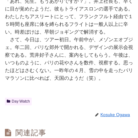
「あれ、先生。もうあがりですか？」。井上社長も、早く
に目が覚めたようだ。彼もトライアスロンの選手である。
わたしたちアスリートにとって、フランクフルト経由で１
５時間も座席に体を縛られるフライトは一般人以上に辛
い。時差ぼけは、早朝ジョギングで解消する。
さて、今日は、ツアー初日。午前中が、メゾンエオブジ
ェ。年二回、パリな郊外で開かれる、デザインの展示会視
察である。荒井好子さんに、案内をしてもらう。午後は、
いつものように、パリの花やさんを数件、視察する。思っ
たほどはさむくない。一昨年の４月、雪の中を走ったパリ
マラソンに比べれば、天国のようだ（笑）。
Day Watch
Kosuke Ogawa
関連記事