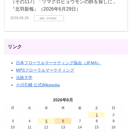
（その117）「ツマグロヒョウモンの餌を探しに」
『北羽新報』（2026年6月29日）
2026.06.29
連載（北羽新報）
リンク
日本フローラルマーケティング協会（JFMA）
MPSフローラルマーケティング
法政大学
小川孔輔 公式Wikipedia
2026年8月
月
火
水
木
金
土
日
1
2
3
4
5
6
7
8
9
10
11
12
13
14
15
16