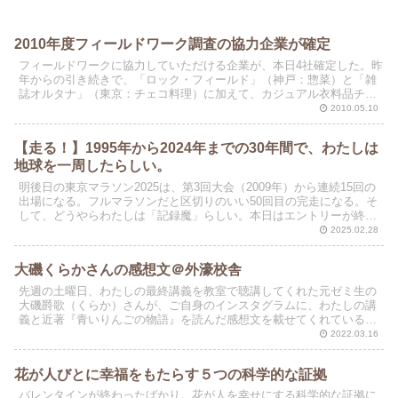
2010年度フィールドワーク調査の協力企業が確定
フィールドワークに協力していただける企業が、本日4社確定した。昨
年からの引き続きで、「ロック・フィールド」（神戸：惣菜）と「雑
誌オルタナ」（東京：チェコ料理）に加えて、カジュアル衣料品チェ
ーンの「クロスカンパニー」（岡山：店舗は「アース」）...
2010.05.10
【走る！】1995年から2024年までの30年間で、わたしは
地球を一周したらしい。
明後日の東京マラソン2025は、第3回大会（2009年）から連続15回の
出場になる。フルマラソンだと区切りのいい50回目の完走になる。そ
して、どうやらわたしは「記録魔」らしい。本日はエントリーが終わ
って、自宅でくつろいでいた。 そこで、マ...
2025.02.28
大磯くらかさんの感想文＠外濠校舎
先週の土曜日、わたしの最終講義を教室で聴講してくれた元ゼミ生の
大磯爵歌（くらか）さんが、ご自身のインスタグラムに、わたしの講
義と近著『青いりんごの物語』を読んだ感想文を載せてくれている。
彼女は、卒業後は大手広告代理店に勤務。いまは独立してブ...
2022.03.16
花が人びとに幸福をもたらす５つの科学的な証拠
バレンタインが終わったばかり。花が人を幸せにする科学的な証拠に