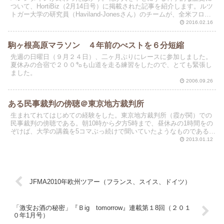
ついて、HortiBiz（2月14日号）に掲載された記事を紹介します。ルツ
トガー大学の研究員（Haviland-Jonesさん）のチームが、全米フロー
リスト協会と共同で「花が人々...
2016.02.16
駒ヶ根高原マラソン ４年前のべストを６分短縮
先週の日曜日（９月２４日）、二ヶ月ぶりにレースに参加しました。
夏休みの合宿で２００㌔も山道を走る練習をしたので、とても緊張し
ました。
2006.09.26
ある民事裁判の傍聴＠東京地方裁判所
生まれてれてはじめての経験をした。東京地方裁判所（霞が関）での
民事裁判の傍聴である。朝10時から夕方5時まで、昼休みの1時間をの
ぞけば、大学の講義を5コマぶっ続けで聞いていたようなものである。
具体的な案件は秘匿するが、裁判を傍聴した印象を紹...
2013.01.12
JFMA2010年欧州ツアー（フランス、スイス、ドイツ）
「激安お酒の秘密」『Ｂig tomorrow』連載第１8回（２０１
０年1月号）