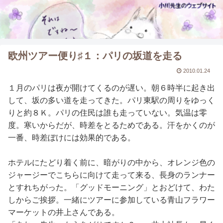
欧州ツアー便り♯１：パリの坂道を走る
2010.01.24
１月のパリは夜が開けてくるのが遅い。朝６時半に起き出
して、坂の多い道を走ってきた。パリ東駅の周りをゆっく
りと約８Ｋ。パリの住民は誰も走っていない。気温は零
度。寒いからだが、時差をとるためである。汗をかくのが
一番、時差ぼけには効果的である。
ホテルにたどり着く前に、暗がりの中から、オレンジ色の
ジャージーでこちらに向けて走って来る、長身のランナー
とすれちがった。「グッドモーニング」とおどけて、わた
しからご挨拶。一緒にツアーに参加している青山フラワー
マーケットの井上さんである。