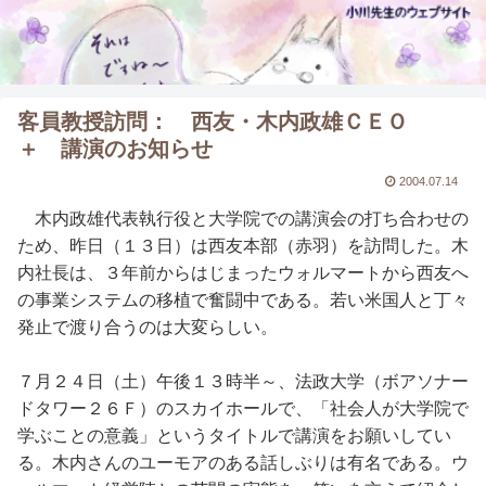
客員教授訪問： 西友・木内政雄ＣＥＯ
＋ 講演のお知らせ
2004.07.14
木内政雄代表執行役と大学院での講演会の打ち合わせの
ため、昨日（１３日）は西友本部（赤羽）を訪問した。木
内社長は、３年前からはじまったウォルマートから西友へ
の事業システムの移植で奮闘中である。若い米国人と丁々
発止で渡り合うのは大変らしい。
７月２４日（土）午後１３時半～、法政大学（ボアソナー
ドタワー２６Ｆ）のスカイホールで、「社会人が大学院で
学ぶことの意義」というタイトルで講演をお願いしてい
る。木内さんのユーモアのある話しぶりは有名である。ウ