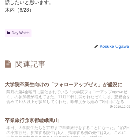
話したいと思います。
木内（6/28）
Day Watch
Kosuke Ogawa
関連記事
大学院卒業生向けの「フォローアップゼミ」が盛況に
隔月の第4金曜日に開催されている「大学院フォローアップogawaゼ
ミ」の参加者が増えてきた。11月29日に開かれたゼミには、懇親会を
含めて10人以上が参加してくれた。昨年度から始めて8回目になる
が、ゼミの様子が伝わってきたのか、元小川ゼミ生...
2019.12.05
卒業旅行@京都嵯峨嵐山
本日、大学院生たちと京都まで卒業旅行をすることになった。1泊2日
の小旅行だ。参加する院生は5人、指導する側の先生は3人。これに、