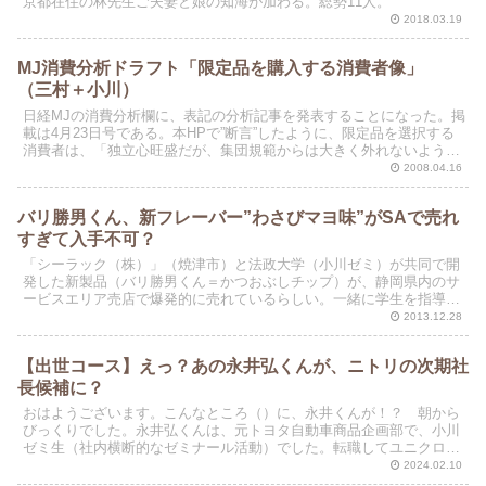
京都在住の林先生ご夫妻と娘の知海が加わる。総勢11人。
2018.03.19
MJ消費分析ドラフト「限定品を購入する消費者像」
（三村＋小川）
日経MJの消費分析欄に、表記の分析記事を発表することになった。掲
載は4月23日号である。本HPで”断言”したように、限定品を選択する
消費者は、「独立心旺盛だが、集団規範からは大きく外れないように
行動をする女性」である。 購入者のプロフィー...
2008.04.16
バリ勝男くん、新フレーバー”わさびマヨ味”がSAで売れ
すぎて入手不可？
「シーラック（株）」（焼津市）と法政大学（小川ゼミ）が共同で開
発した新製品（バリ勝男くん＝かつおぶしチップ）が、静岡県内のサ
ービスエリア売店で爆発的に売れているらしい。一緒に学生を指導し
てもらっている「販促研」の杉山社長（元大学院生）からわ...
2013.12.28
【出世コース】えっ？あの永井弘くんが、ニトリの次期社
長候補に？
おはようございます。こんなところ（）に、永井くんが！？ 朝から
びっくりでした。永井弘くんは、元トヨタ自動車商品企画部で、小川
ゼミ生（社内横断的なゼミナール活動）でした。転職してユニクロへ
（米国事業担当）。事情があって、いまはニトリの役員で常...
2024.02.10