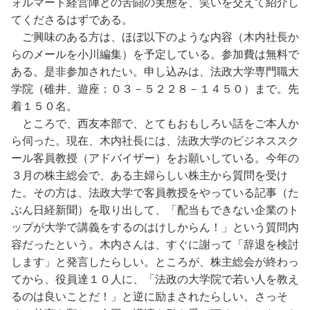
ォルマート経営陣との苦闘の実態を、笑いを交えて紹介し
てくださるはずである。
ご興味のある方は、ほぼ以下のような内容（木内社長か
らのメールを小川編集）を予定している。参加費は無料で
ある。是非参加されたい。申し込みは、法政大学専門職大
学院（碓井、遊座：０３－５２２８－１４５０）まで。先
着１５０名。
ところで、西友本部で、とてもおもしろい話をご本人か
ら伺った。現在、木内社長には、法政大学のビジネススク
ール客員教授（アドバイザー）をお願いしている。今年の
３月の株主総会で、ある主婦らしい株主から質問を受け
た。その方は、法政大学で客員教授をやっている記事（た
ぶん日経新聞）を取り出して、「配当もできない企業のト
ップが大学で講義をするのはけしからん！」という質問内
容だったという。木内さんは、すぐに謝って「辞退を検討
します」と発言したらしい。ところが、株主総会が終わっ
てから、役員達１０人に、「法政の大学院で若い人を教え
るのは良いことだ！」と逆に励まされたらしい。さっそ