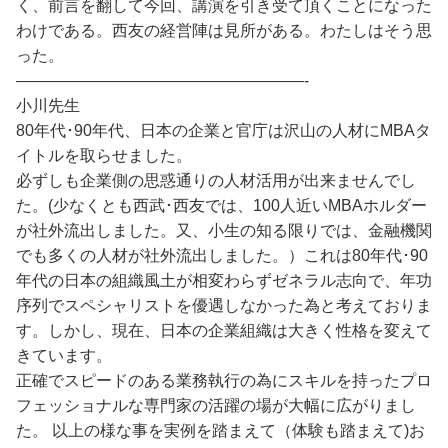
く、前言を翻して今回、講演を引き受て頂くことになった
わけである。西友の経営陣は見所がある。わたしはそう思
った。
——————————————————-
小川先生
80年代･90年代、日本の企業と官庁は沢山の人材にMBAタ
イトルを取らせました。
必ずしも企業側の思惑通りの人材活用が出来ませんでし
た。(少なくとも西武･西友では、100人近いMBAホルダー
が社外流出しました。又、小生の知る限りでは、金融機関
でも多くの人材が社外流出しました。）これは80年代･90
年代の日本の組織風土が相変わらずゼネラル志向で、年功
序列でスペシャリストを優遇しなかった為と考えておりま
す。しかし、現在、日本の企業組織は大きく性格を変えて
きています。
正確でスピードのある業務執行の為にスキルを持ったプロ
フェッショナルな専門家の活躍の場が大幅に広がりまし
た。 以上の様な事を実例を踏まえて（体験も踏まえて)お