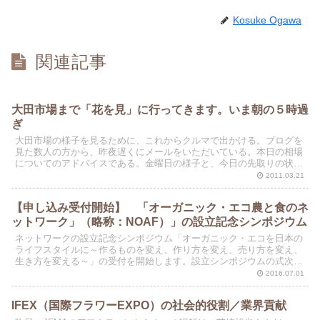
Kosuke Ogawa
関連記事
大田市場まで「花を見」に行ってきます。いま朝の５時過
ぎ
大田市場の様子を見るために、これからクルマで出かける。ブログを
見た数人の方から、昨夜遅くにメールをいただいている。本日の相場
についてのアドバイスである。金曜日の様子と、今日の先取りの状況
を伝える情報だった。
2011.03.21
【申し込み受付開始】 「オーガニック・エコ農と食のネ
ットワーク」（略称：NOAF）」の設立記念シンポジウム
ネットワークの設立記念シンポジウム「オーガニック・エコを日本の
ライフスタイルに～作るものを変え、作り方を変え、売り方を変え、
生き方を変える～」の受付を開始します。設立シンポジウムの式次第
と、シンポジウムへの申し込み方法は、以下の通りです。
2016.07.01
IFEX（国際フラワーEXPO）の社会的役割／業界貢献