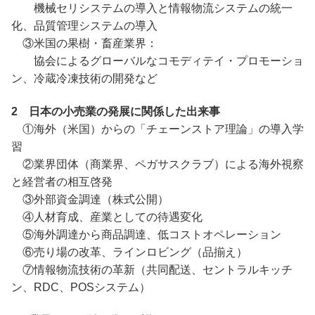
機械セリシステムの導入と情報物流システムの統一
化、品質管理システムの導入
③米国の果樹・畜産業界：
協会によるグローバルなコモディテイ・プロモーショ
ン、冷蔵冷凍技術の開発など
2 日本の小売業の発展に関係した出来事
①海外（米国）からの「チェーンストア理論」の導入学
習
②業界団体（商業界、ペガサスクラブ）による海外視察
と経営者の相互啓発
③外部資金調達（株式公開）
④人材育成、産業としての待遇変化
⑤海外調達から商品調達、低コストオペレーション
⑥売り場の改革、ラインロビング（品揃え）
⑦情報物流技術の革新（共同配送、セントラルキッチ
ン、RDC、POSシステム）