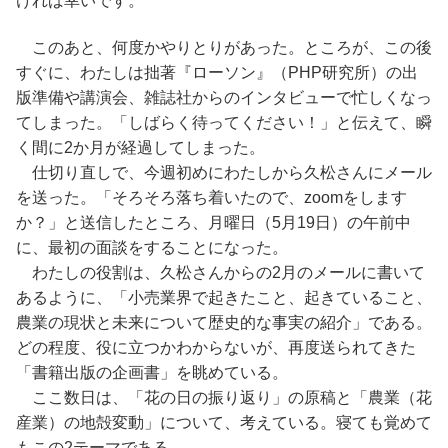
ければ幸いです。
このあと、何度かやりとりがあった。ところが、この後
すぐに、わたしは拙著『ローソン』（PHP研究所）の出
版準備や講演会、雑誌社からのインタビューで忙しくなっ
てしまった。「しばらく待ってください！」と伝えて、瞬
く間に2か月が経過してしまった。
仕切り直しで、今週初めにわたしから久松さんにメール
を送った。「そろそろ落ち着いたので、zoomをします
か？」と送信したところ、月曜日（5月19日）の午前中
に、最初の面談をすることになった。
わたしの役割は、久松さんからの2月のメールに書いて
あるように、「小売業界で起きたこと、起きていること、
農業の現状と未来について歴史的な事実の紹介」である。
どの程度、役に立つかわからないが、再度送られてきた
「書籍出版の企画書」を眺めている。
ここ数日は、「花の日の振り返り」の原稿と「農業（花
産業）の地殻変動」について、考えている。寝ても覚めて
もこの2テーマである。