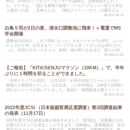
昨日、JFMAのアフタヌーンセミナーの講師は、芝崎裕也さんだっ
た。テーマは、「儲かる農業の秘密！！〜エアプランツ一筋２５年以
上成功への道」。芝崎さんは、「南紀グリーンハウス」の園主さん
で、エアープランツを輸入して国内で販売している。ユニーク...
2021.09.15
白鳥５羽が2日の夜、清水口調整池に飛来！＋電通でMS
学会開催
調整池の白鳥が、これで9羽になった。オオハクチョウが8羽、コハク
チョウが１羽。11月末まで、シベリアから戻ってきたのは4羽だけだ
った。全部がオオハクチョウ。毎朝、池の周りを走るが、残りの10羽
（春に飛び去ったのは14羽）が戻ってこないので、...
2009.12.05
【ご報告】「KITA!SENJUマラソン（10KM）」で、半年
ぶりに１時間を切ることができました。
「赤羽トライアル2023」（2月12日）を58分51秒でゴールしたのが、
最後の１時間切りでした。それ以来、この半年間は、10KMで1時間が
切れないレースが続いていました。前回の「葛西臨海公園ナイトラ
ン」（９月９日）では、とうとう１時間8分2...
2023.09.24
2022年度JCSI （日本版顧客満足度調査）第3回調査結果
の発表（11月17日）
2022年度JCSIの調査結果が発表されました。第3回は、10業種の上位
企業のCSスコアを見ることができます。10業種は、家電量販店、生活
用品店/ホームセンター、衣料品店、各種専門店、自動車販売店、旅