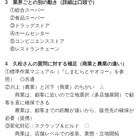
3 業界ごとの別の動き（詳細は口頭で）
①総合スーパー
②食品スーパー
③ドラッグストア
④ホームセンター
⑤コンビニエンスストア
⑥レストランチェーン
4 久松さんの質問に対する補足（商業と農業の違い）
①標準作業マニュアル（『しまむらとヤオコー』を参
照） ◎共通
②川上（農業）と川下（商業）のちがい △
商業は、顧客に近いので立地選択（多店舗展開）で顧
客を直に確保できる
農業は、顧客までの距離が遠いから、販売先の確保が
必要（提携）
③変化対応：スクラップ＆ビルド 〇
商業は、店舗レベルでの改装、業態・立地開拓