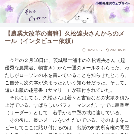
【農業大改革の書籍】久松達央さんからのメ
ール（インタビュー依頼）
2025.05.17
2025.05.19
今年の２月18日に、茨城県土浦市の久松達央さん（超
優秀な農業者、物書き）から一通のメールをもらった。わ
たしがローソンの本を書いていることを知らせたところ、
ご自分も次の本が決まったという知らせだった。そして、
短い出版の趣意書（サマリー）が添付されていた。
それにしても、久松さんは着々と書籍などの実績を積み
上げている。すばらしいパフォーマンスだ。すでに農業者
（リーダー）として、若手から中堅の域に達している。
その後に、長いメールをいただいている。そのままをコ
ピーしてここに貼り付けるのは、出版の知的所有権の問題