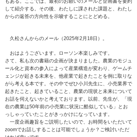
もある。ここでは、最初のお願いのメールと企画書を要約
して紹介する。その後、わたしに課された課題と、わたし
からの返答の方向性を示唆することにとどめる。
久松さんからのメール（2025年2月18日）。
おはようございます。ローソン本楽しみです。
さて、私も次の書籍の企画が決まりました。農業のモジュ
ール化と資本の参入によって産業構造が変わり、ゲームチ
ェンジが起きる未来を、他産業で起きたことを例に取りな
がら考える本です。その中でぜひ小川先生に、小売業界で
起きたこと、起きていること、農業の現状と未来について
お話を伺えないかと考えております。以前、先生が、「現
在の農業は50年前の小売業に状況に酷似している」とお
っしゃっていたことがきっかけになっています。
一度企画趣旨をご説明したいので、お時間をいただいて
zoomでお話しすることは可能でしょうか？ご検討いただ