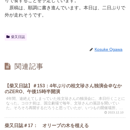
りで食することを予定しています。
原稿は、順調に書き進んでいます。本日は、二日ぶりで
外が走れそうです。
柴又日誌
Kosuke Ogawa
関連記事
【柴又日誌】＃153：4年ぶりの桂文珍さん独演会＠なか
のZERO、午後15時半開演
4年間、途絶えてしまっていた桂文珍さんの独演会に、本日行くことに
なった。コロナ前は、国立劇場で毎年、文珍さんの落語を聞いてい
た。そろそろ再開するだろうと思っていたが、いつもの開催場所、国
立劇場が2023年で建て替えになった。完成は数年先のは...
2023.12.10
柴又日誌＃17： オリーブの木を植える