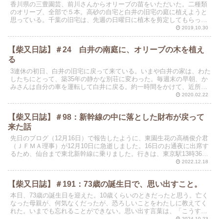
香川県の三豊園芸、前川さんからオリーブの苗をいただいた。二種類
のオリーブ、全部で５本。高砂の自宅と白井の旧宅の庭に植えようと
思っている。千葉の旧宅は、先週の日曜日に植木を剪定してもらっ
た。樹木の植え込みには最適なタイミングだ。問題は、新居の...
2019.10.30
【柴又日誌】＃24 白井の南庭に、オリーブの木を植え
る
3連休の初日、白井の旧宅に戻って来ている。いまや白井の家は、わた
したちにとって、築35年の静かな別荘に変わった。毎週末の早朝、か
みさんは自分の車を運転して白井に戻る。約一時間をかけて、近所の
友達と競馬学校まで散歩するためだ。ウォーキングコー...
2020.02.22
【柴又日誌】＃98：新幹線の中に落とした財布が戻って
来た話
先日のブログ（12月16日）で報告したように、東園生花の高橋俊介君
（ＪＦＭＡ理事）が12月10日に急逝しました。16日のお通夜に出席す
るため、仙台まで東北新幹線に乗りました。行きは、東京駅13時36分
発のやまびこ63号でした。わたしは上野駅...
2022.12.18
【柴又日誌】＃191：73歳の誕生日で、思い出すこと。
本日、73歳の誕生日を迎えた。10歳くらいのときだったと思う。亡く
なった母親が、何気なくだったが、恐ろしいことをわたしに教えてく
れた。いまでも忘れることができない。思い出す言葉は、「こうすけ
は、13歳で溺れて死んでしまう」だった。 わたし...
2024.10.23