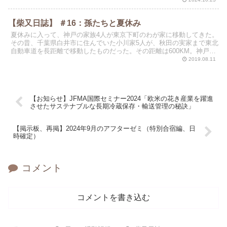
【柴又日誌】 ＃16：孫たちと夏休み
夏休みに入って、神戸の家族4人が東京下町のわが家に移動してきた。
その昔、千葉県白井市に住んでいた小川家5人が、秋田の実家まで東北
自動車道を長距離で移動したものだった。その距離は600KM。神戸在
住の4人組も、同じ歴史を繰り返している。神戸・...
2019.08.11
【お知らせ】JFMA国際セミナー2024「欧米の花き産業を躍進
させたサステナブルな長期冷蔵保存・輸送管理の秘訣」
【掲示板、再掲】2024年9月のアフターゼミ（特別合宿編、日
時確定）
コメント
コメントを書き込む