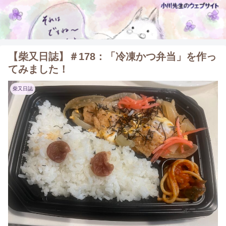
【柴又日誌】＃178：「冷凍かつ弁当」を作っ
てみました！
柴又日誌