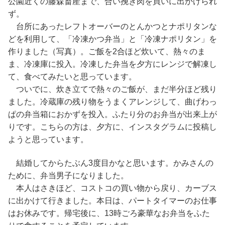
公園近くの藤森畜産まで、合い挽き肉を買いに出かけられ
ず。
台所にあったレフトオーバーのとんかつとナポリタンな
どを利用して、「冷凍かつ弁当」と「冷凍ナポリタン」を
作りました（写真）。ご飯を2合ほど炊いて、熱々のま
ま、冷凍庫に投入。冷凍した弁当を夕方にレンジで解凍し
て、食べてみたいと思っています。
ついでに、炊き立てで熱々のご飯が、まだ半分ほど残り
ました。冷蔵庫の残り物をうまくアレンジして、曲げわっ
ぱの弁当箱におかずを投入。ふたり分のお弁当が出来上が
りです。こちらの方は、夕方に、インスタグラムに投稿し
ようと思っています。
結婚してからたぶん3度目かなと思います。かみさんの
ために、弁当男子になりました。
本人はさきほど、コストコの買い物から戻り、カーブス
に出かけて行きました。本日は、パートタイマーのお仕事
はお休みです。帰宅後に、13時ごろ豪華なお弁当をふた