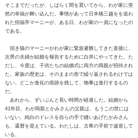
そこまでだったが、しばらく間を置いてから、わが家に突
然の幸福が舞い込んだ。事情があって日本橋三越をを追わ
れた招福亭マーニーが、ある日、わが家の一員になったの
である。
招き猫のマーニーがわが家に緊急避難してきた直後に、
次男の夫婦が結婚を報告するために白井にやってきた。た
だし、今度は、子供たちの結婚式に両方の両親が招待され
た。家族の歴史は、そのままの形で繰り返されるわけでは
ない。どこか進化の痕跡を残して、物事は進行するもの
だ。
あれから、ずいぶんと長い時間が経過した。結婚から
41年目。わが両親とかみさんの父親は、もうこの世には
いない。純白のドレスを自らの手で縫いあげたかみさん
も、還暦を迎えている。わたしは、古希の手前で逡巡して
いる。