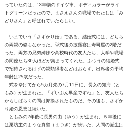
っていたのは、13年物のドイツ車。ボディカラーがライ
トグリーンだったので、まさえさんの職場でわたしは「み
どりさん」と呼ばれていたらしい。
いまでいう「さずかり婚」である。結婚式には、どちら
の両親の姿もなかった。挙式後の披露宴は寿司屋の2階だ
った。両方の兄弟姉妹や高校時代の友人たち、大学や職場
の同僚たち30人ほどが集まってくれた。ふつうの結婚式
で招待されるはずの親類縁者などはおらず、出席者の平均
年齢は25歳だった。
式を挙げてから5カ月先の7月11日に、長女の知海（と
もみ）が生まれた。「ずいぶん早産ですね」と、友人たち
からしばらくの間は揶揄されたものだ。その後も、さずか
り婚の恩恵は続いた。
ともみの2年後に長男の由（ゆう）が生まれ、５年後に
は栗坊主のような真継（まつぎ）が続いた。人間の誕生は