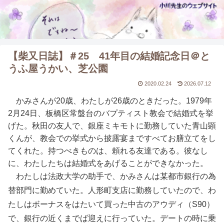
【柴又日誌】＃25 41年目の結婚記念日＠と
うふ屋うかい、芝公園
2020.02.24
2026.07.12
かみさんが20歳、わたしが26歳のときだった。1979年
2月24日、板橋区常盤台のバプティスト教会で結婚式を挙
げた。秋田の友人で、銀座ミキモトに勤務していた青山顕
くんが、教会での挙式から披露宴まですべてお膳立てをし
てくれた。持つべきものは、頼れる友達である。彼なし
に、わたしたちは結婚式をあげることができなかった。
わたしは法政大学の助手で、かみさんは某都市銀行の為
替部門に勤めていた。人形町支店に勤務していたので、わ
たしはボーナスをはたいて買った中古のアウディ（S90）
で、銀行の近くまでば迎えに行っていた。デートの時に乗