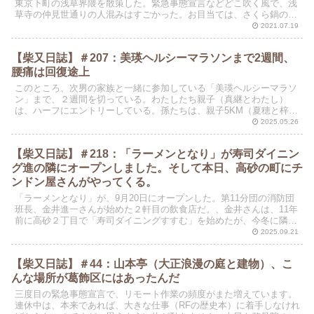
東京下町の浅草界隈を散策した。緊急事態宣言などどこ吹く風で、浅
草寺の仲見世通りの人混みはすごかった。お目当ては、さくら鍋の中
江。明治初期から続く老舗で、建物は隣の土手の伊勢屋と...
2021.07.19
【柴又日誌】＃207：美瑛ヘルシーマラソンまで2週間、
腰痛は回復途上
このところ、次男の家族と一緒に参加している「美瑛ヘルシーマラソ
ン」まで、２週間を切っている。わたしたち親子（真継とわたし）
は、ハーフにエントリーしている。孫たちは、親子5KM（夏穂と梓）
と小学生5KM（穂高）に出る準備をしている。まさえさん...
2025.05.26
【柴又日誌】＃218：「ラーメンとなり」が寿司ダイニン
グ進の隣にオープンしました。そして本日、高砂の町にチ
ンドン屋さんがやってくる。
「ラーメンとなり」が、9月20日にオープンした。第11分団の消防団
班長、金井進一さんが始めた２軒目の飲食店だ。、金井さんは、11年
前に高砂２丁目で「寿司ダイニングすすむ」を始めたが、今冬に隣の
整骨院が退去して空いた。そこで、念願の２店舗目を...
2025.09.21
【柴又日誌】＃44：山本亭（大正浪漫の庭と建物）、こ
んな場所が葛飾区にはあったんだ
三度目の緊急事態宣言で、リモート作業の頻度がまた増えています。
連休中は、本来であれば、大きな仕事（RFの歴史本）に着手しなけれ