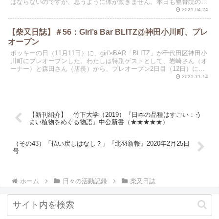
ばならないのですが、思うように体が動きません。本日も整骨院の後
で、筋トレでリハビリになります。PCで文章を書く時間...
2021.04.24
【柴又日誌】＃56：Girl’s Bar BLITZ@神田小川町、プレ
オープン
ポッキーの日（11月11日）に、girl'sBAR「BLITZ」が千代田区神田小
川町にプレオープンした。わたしは特別ゲストとして、岩崎さん（オ
ーナー）と森田さん（店長）から、プレオープン2日目（12日）に招
待を受けた。2年間探しても適当な物...
2021.11.14
【新刊紹介】 竹下大学（2019）『日本の品種はすごい：う
まい植物をめぐる物語』中公新書（★★★★★）
（その43）「払い戻しはなし？」『北羽新報』2020年2月25日
号
ホーム
日々の活動記録
柴又日誌