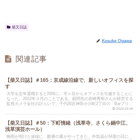
柴又日誌
Kosuke Ogawa
関連記事
【柴又日誌】＃165：京成線沿線で、新しいオフィスを探
す
大学を定年退職すると同時に、市ヶ谷からオフィスを引越することに
なった。2022年３月のことである。顧問先の岩崎秀樹さんが経営する
監視カメラ会社の計らいで、千代田区神田小川町2丁目の「Barブリッ
ツ」（岩崎さんが店のオーナー）の隣のギャラリー...
2024.03.06
【柴又日誌】＃50：下町情緒（浅草寺、さくら鍋中江、
浅草演芸ホール）
梅雨が明けた途端に、酷暑の夏がやってきた。外気温が34度の日に、