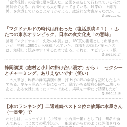
「台湾花博」の会場に足を運んだ。公園を改造して行われている花の
博覧会である。台湾中から人が集まってきている。対岸の「上海万
博」を意識していることがうかがえる。政治的な考慮からなのか、こ
の時期に開催したのは、たぶんそうなのだろう。
2010.12.01
「マクドナルドの時代は終わった（復活原稿＃１）： ふ
たつの東京オリンピック、日本の食文化史上の意味」
拙著『マクドナルド 失敗の本質』は、180頁の書籍として出版され
たが、初稿は280頁から構成されていた。原稿を80頁ほど削ったの
は、短縮して読みやすくするためである。それと、エビデンス（根拠
となるデータ）が十分でない場合、エピソードや仮説は...
2015.02.17
静岡講演（志村と小川の掛け合い漫才）から： セクシー
とチャーミング、ありえないです（笑い）
この文章は、昨夜の静岡講演の後、打上げの席の会話を記述したもの
である。夢から覚めた今朝になって、県庁がある駿府公園を二周した
あと、ある女性に送ったメールである。掲載を一瞬だけ躊躇したが、
やはりブログにアップすることにした。志村さん、ごめんな...
2010.12.18
【本のランキング】二週連続ベスト２位＠故郷の本屋さん
（一長堂）で
わたしは、エッセイスト（小説家、小石川一輔）としては、無名の新
人である。はじめての私小説が、一般読者からどのように評価される