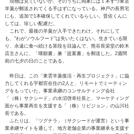
現物は見ていないが、そのうちに両家には１本ずつ東雲
羊羹が郵送されてくる手はずになっている。神戸の長男宅
にも、追加で1本確保してくれているらしい。晋佐くんに
しては、珍しい配慮だ。
これで、最後の羊羹が入手できたわけ。それにして
も、”わがソウルフード”は失いたくはない。生きている限
り、永遠に食べ続ける算段を目論んで、熊谷長栄堂の鈴木
店主さんに、「嘆願書」兼「提案書」を郵送した。2週間
前の七夕の日のことである。
昨日は、この「東雲羊羹復活・再生プロジェクト」に協
力してくれる宇都宮在住の2人と、リモートでミーティン
グをもっていた。事業承継のコンサルティング会社
「（株）サクシード」の水沼啓幸社長と、マーケティング
面から事業再生を支援する「（株）リビジョン」の山川社
長である。
ふたりは、「ツグナラ」（サクシードが運営）という事
業承継サイトを通して、地方老舗企業の事業継承を支援す