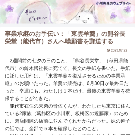
事業承継のお手伝い：「東雲羊羹」の熊谷長
栄堂（能代市）さんへ嘆願書を郵送する
2023.07.22
2週間前の七夕の日のこと。「熊谷長栄堂」（秋田県能
代市）の鈴木博社長に宛てて、長文の手紙を書いた。手紙
に託した用件は、「東雲羊羹を復活させるための事業承
継」のお願いだった。羊羹の販売は、6月30日が最終日だ
った。幸運にも、わたしは１本だけ、最後の東雲羊羹を確
保することができた。
能代市在住の末弟の晋佐くんが、わたしたち東京に住ん
でいる2家族（葛飾区の小川家、板橋区の近藤家）のため
に、閉店間際の店前に並んでくれたからだった。妹の道子
の話では、全部で５本を確保したとのこと。