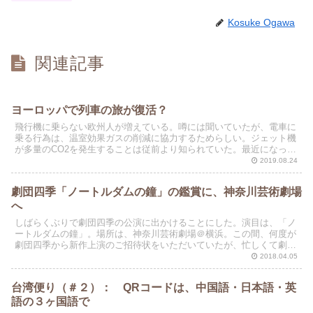
Kosuke Ogawa
関連記事
ヨーロッパで列車の旅が復活？
飛行機に乗らない欧州人が増えている。噂には聞いていたが、電車に
乗る行為は、温室効果ガスの削減に協力するためらしい。ジェット機
が多量のCO2を発生することは従前より知られていた。最近になっ
て、地球温暖化対策として夜行列車に乗る欧州人が増え始め...
2019.08.24
劇団四季「ノートルダムの鐘」の鑑賞に、神奈川芸術劇場
へ
しばらくぶりで劇団四季の公演に出かけることにした。演目は、「ノ
ートルダムの鐘」。場所は、神奈川芸術劇場＠横浜。この間、何度が
劇団四季から新作上演のご招待状をいただいていたが、忙しくて劇場
に足を運ぶことができなかった。昨年度、京都女子大の補講...
2018.04.05
台湾便り（＃２）： QRコードは、中国語・日本語・英
語の３ヶ国語で