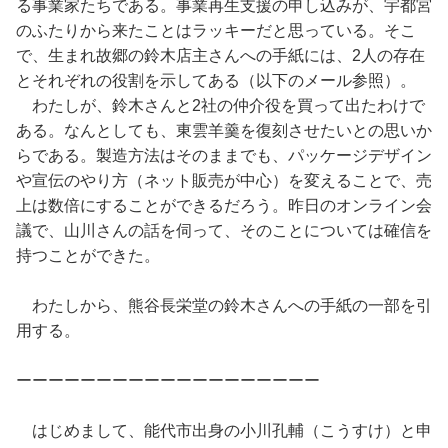
る事業家たちである。事業再生支援の申し込みが、宇都宮
のふたりから来たことはラッキーだと思っている。そこ
で、生まれ故郷の鈴木店主さんへの手紙には、2人の存在
とそれぞれの役割を示してある（以下のメール参照）。
わたしが、鈴木さんと2社の仲介役を買って出たわけで
ある。なんとしても、東雲羊羹を復刻させたいとの思いか
らである。製造方法はそのままでも、パッケージデザイン
や宣伝のやり方（ネット販売が中心）を変えることで、売
上は数倍にすることができるだろう。昨日のオンライン会
議で、山川さんの話を伺って、そのことについては確信を
持つことができた。
わたしから、熊谷長栄堂の鈴木さんへの手紙の一部を引
用する。
ーーーーーーーーーーーーーーーーーーー
はじめまして、能代市出身の小川孔輔（こうすけ）と申