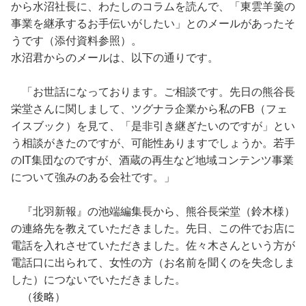
から水沼社長に、わたしのコラムを読んで、「東雲羊羹の
事業を継承するお手伝いがしたい」とのメールがあったそ
うです（添付資料参照）。
水沼君からのメールは、以下の通りです。
「お世話になっております。ご相談です。先日の熊谷長
栄堂さんに関しまして、ツグナラ企業から私のFB（フェ
イスブック）を見て、「是非引き継ぎたいのですが」とい
う相談がきたのですが、可能性ありますでしょうか。若手
のIT集団なのですが、酒蔵の再生など地域コンテンツ事業
について強みのある会社です。」
『北羽新報』の池端編集長から、熊谷長栄堂（鈴木様）
の連絡先を教えていただきました。先日、この件でお店に
電話を入れさせていただきました。佐々木さんという方が
電話口に出られて、女性の方（お名前を聞くのを失念しま
した）につないでいただきました。
（後略）