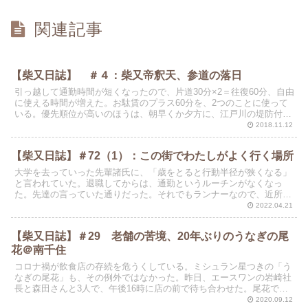
関連記事
【柴又日誌】 ＃４：柴又帝釈天、参道の落日
引っ越して通勤時間が短くなったので、片道30分×2＝往復60分、自由
に使える時間が増えた。お駄賃のプラス60分を、2つのことに使って
いる。優先順位が高いのほうは、朝早くか夕方に、江戸川の堤防付近
まで走って帰ってくること。もうひとつは、この頃...
2018.11.12
【柴又日誌】＃72（1）：この街でわたしがよく行く場所
大学を去っていった先輩諸氏に、「歳をとると行動半径が狭くなる」
と言われていた。退職してからは、通勤というルーチンがなくなっ
た。先達の言っていた通りだった。それでもランナーなので、近所の
土手や公園まで足を延ばしている。しかし、うっかりすると、...
2022.04.21
【柴又日誌】＃29 老舗の苦境、20年ぶりのうなぎの尾
花＠南千住
コロナ禍が飲食店の存続を危うくしている。ミシュラン星つきの「う
なぎの尾花」も、その例外ではなかった。昨日、エースワンの岩崎社
長と森田さんと3人で、午後16時に店の前で待ち合わせた。尾花で最
後にうなぎを食べてから、20年ほど経過している。昨日...
2020.09.12