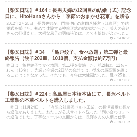
【柴又日誌】＃164：長男夫婦の12回目の結婚（式）記念
日に、HitoHanaさんから「季節のおまかせ花束」を贈る
2012年2月25日、長男夫婦が、門前仲町の富岡八幡宮（江東区）で結
婚式を挙げた。初めて体験する神前形式の結婚式だった。美人の奈緒
さんの打掛姿と、大柄な息子の羽織袴姿は、とても恰好がよかった。
披露宴は、レストランウエディングの形式で執り行わ...
2024.02.23
【柴又日誌】＃34 「亀戸餃子、食べ放題」第二弾と最
終報告（餃子202皿、1010個、支払金額は約7万円）
昨日は、亀戸餃子で食べ放題、第二弾を実施した。第2陣は、12名＋
わん（13名）。先週と今週の2日間の合計では、従来の最高額を超え
ることはできなかった。それでも、今年は大健闘だった。延べ25名
（わんすけ二回分）で202皿、合計1010個の餃子...
2020.10.08
【柴又日誌】＃224：髙島屋日本橋本店にて、長沢ベルト
工業製の本革ベルトを購入しました。
一昨日（11月24日）、「有限会社長沢ベルト工業」の長澤猛臣社長か
ら返信がありました。わたしが公式サイトへ送った「問い合わせ」へ
の返信でした。丁寧なメールの文面からは、長澤さんの人柄と仕事に
対する熱意が伝わってきます。とりあえず本人とコンタ...
2025.11.26