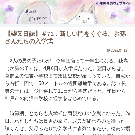
【柴又日誌】＃71：新しい門をくぐる、お孫
さんたちの入学式
2022.04.12
2人の男の子たちが、今年は揃って一年生になる。穂高
（次男の子）は、4月6日が入学式だった。翌日からは、
葛飾区の住吉小学校まで集団登校が始まっている。自宅か
ら右折一回で、50メートルの近距離通学である。諒（長
男の子）は、少し遅れて11日が入学式だった。昨日から
神戸市の向洋小学校に通学をはじめている。
時節柄、どちらも入学式は両親だけの参列になった。昨
日、わたしたちは長男の家で、式典が終わるのを待った。
諒くんは、父母ふたりで入学式に参列できたが、穂高の場