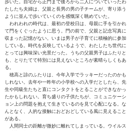
歩いた。自宅から正門まで後ろから二人についていったわ
たしたち夫婦は、父親と長男の男の子チームが、寄り添う
ように並んで歩いていくのを感慨深く眺めていた。
われわれの時代は、最初の登校日は、母親に手を引かれ
て門をくぐったように思う。門の前で、父親と記念写真に
収まった記憶がない。いまは男子が子育てに積極的に参加
している。時代を反映しているようで、わたしたち世代に
とっては興味深い光景だった。うちの父親男子はふたりと
も、とりたてて特別には見えないところが素晴らしくもあ
る。
穂高と諒のふたりは、今年入学でラッキーだったのかも
しれない。去年や一昨年の小学校への入学だとしたら、先
生や同級生たちと直にコンタクトをとることができなかっ
たかもしれない。育ち盛りの子供たちが、コミュニケーシ
ョン上の問題を抱えて生きているのを見て心配になる。な
んとなく、人的な接触におどおどしている風に見えること
がある。
人間同士の距離が微妙に離れてしまっている。ウイルス