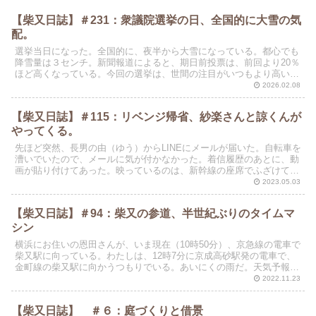
【柴又日誌】＃231：衆議院選挙の日、全国的に大雪の気
配。
選挙当日になった。全国的に、夜半から大雪になっている。都心でも
降雪量は３センチ。新聞報道によると、期日前投票は、前回より20％
ほど高くなっている。今回の選挙は、世間の注目がいつもより高いら
しく、大雪にも拘わらず投票率は50％を上回りそうだ。
2026.02.08
【柴又日誌】＃115：リベンジ帰省、紗楽さんと諒くんが
やってくる。
先ほど突然、長男の由（ゆう）からLINEにメールが届いた。自転車を
漕いでいたので、メールに気が付かなかった。着信履歴のあとに、動
画が貼り付けてあった。映っているのは、新幹線の座席でふざけてい
る紗楽（さら）と諒（りょう）の姿だ。しかし、長男か...
2023.05.03
【柴又日誌】＃94：柴又の参道、半世紀ぶりのタイムマ
シン
横浜にお住いの恩田さんが、いま現在（10時50分）、京急線の電車で
柴又駅に向っている。わたしは、12時7分に京成高砂駅発の電車で、
金町線の柴又駅に向かうつもりでいる。あいにくの雨だ。天気予報で
は、100％の確率で終日の雨。この頃は、たとえ狭...
2022.11.23
【柴又日誌】 ＃６：庭づくりと借景