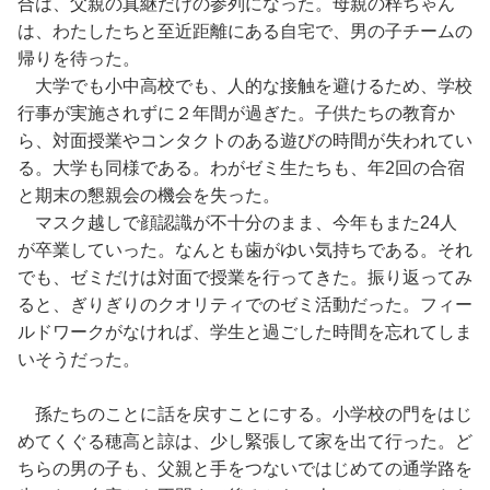
合は、父親の真継だけの参列になった。母親の梓ちゃん
は、わたしたちと至近距離にある自宅で、男の子チームの
帰りを待った。
大学でも小中高校でも、人的な接触を避けるため、学校
行事が実施されずに２年間が過ぎた。子供たちの教育か
ら、対面授業やコンタクトのある遊びの時間が失われてい
る。大学も同様である。わがゼミ生たちも、年2回の合宿
と期末の懇親会の機会を失った。
マスク越しで顔認識が不十分のまま、今年もまた24人
が卒業していった。なんとも歯がゆい気持ちである。それ
でも、ゼミだけは対面で授業を行ってきた。振り返ってみ
ると、ぎりぎりのクオリティでのゼミ活動だった。フィー
ルドワークがなければ、学生と過ごした時間を忘れてしま
いそうだった。
孫たちのことに話を戻すことにする。小学校の門をはじ
めてくぐる穂高と諒は、少し緊張して家を出て行った。ど
ちらの男の子も、父親と手をつないではじめての通学路を