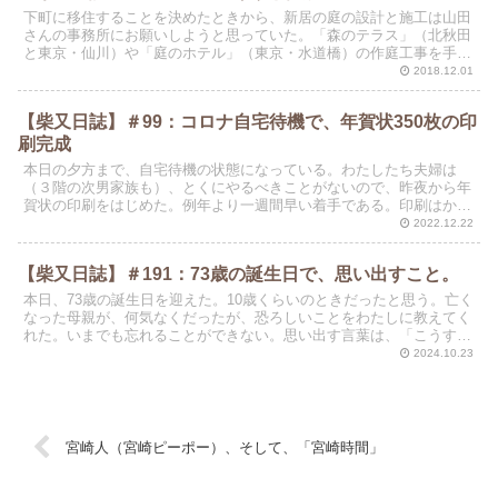
下町に移住することを決めたときから、新居の庭の設計と施工は山田
さんの事務所にお願いしようと思っていた。「森のテラス」（北秋田
と東京・仙川）や「庭のホテル」（東京・水道橋）の作庭工事を手掛
けているのが、山田茂雄造園事務所である。秋田県出身の山...
2018.12.01
【柴又日誌】＃99：コロナ自宅待機で、年賀状350枚の印
刷完成
本日の夕方まで、自宅待機の状態になっている。わたしたち夫婦は
（３階の次男家族も）、とくにやるべきことがないので、昨夜から年
賀状の印刷をはじめた。例年より一週間早い着手である。印刷はかみ
さんの担当なので、わたしは玄関前の花苗を改植した。紫色の...
2022.12.22
【柴又日誌】＃191：73歳の誕生日で、思い出すこと。
本日、73歳の誕生日を迎えた。10歳くらいのときだったと思う。亡く
なった母親が、何気なくだったが、恐ろしいことをわたしに教えてく
れた。いまでも忘れることができない。思い出す言葉は、「こうすけ
は、13歳で溺れて死んでしまう」だった。 わたし...
2024.10.23
宮崎人（宮崎ピーポー）、そして、「宮崎時間」