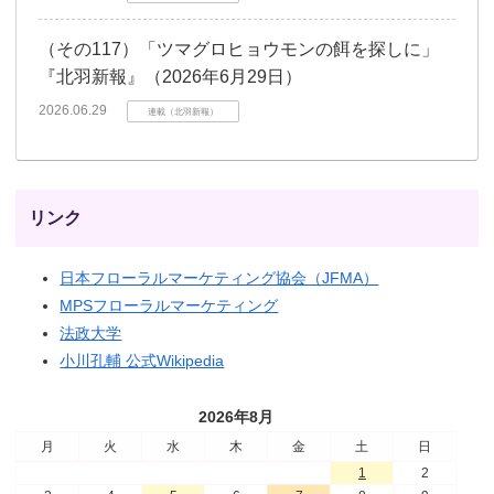
（その117）「ツマグロヒョウモンの餌を探しに」
『北羽新報』（2026年6月29日）
2026.06.29
連載（北羽新報）
リンク
日本フローラルマーケティング協会（JFMA）
MPSフローラルマーケティング
法政大学
小川孔輔 公式Wikipedia
2026年8月
月
火
水
木
金
土
日
1
2