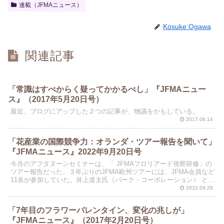
連載（JFMAニュース）
Kosuke Ogawa
関連記事
「常識はすべからく疑ってかかるべし」『JFMAニュー
ス』（2017年5月20日号）
最近、ブログにアップした２つの記事が、物議をかもしている。
2017.06.14
「花産業の国際競争力：オランダ・ツアー報告を聞いて」
『JFMAニュース』2022年9月20日号
今月のアフタヌーンセミナーは、「 JFMAフロリアード視察研修」の
ツアー報告だった。３年ぶりのJFMA欧州ツアーには、JFMA会員など
11名が参加していた。井上道太氏（パーク・コーポレーション） と
MPSジャパンの本田さんが報告をしていたの...
2022.09.28
「7年目のフラワーバレンタイン、変化の兆しが」
『JFMAニュース』（2017年2月20日号）