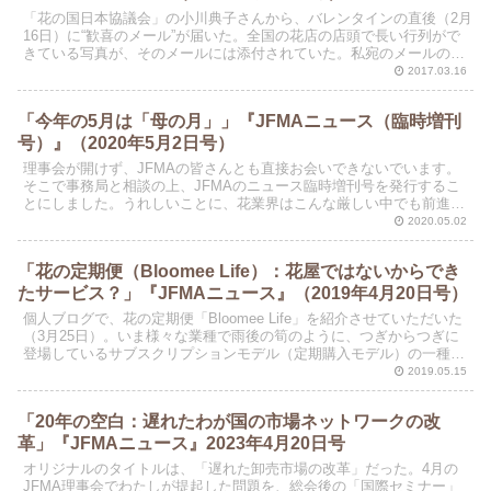
「花の国日本協議会」の小川典子さんから、バレンタインの直後（2月
16日）に“歓喜のメール”が届いた。全国の花店の店頭で長い行列がで
きている写真が、そのメールには添付されていた。私宛のメールの文
章は、つぎのように始まっていた。
2017.03.16
「今年の5月は「母の月」」『JFMAニュース（臨時増刊
号）』（2020年5月2日号）
理事会が開けず、JFMAの皆さんとも直接お会いできないでいます。
そこで事務局と相談の上、JFMAのニュース臨時増刊号を発行するこ
とにしました。うれしいことに、花業界はこんな厳しい中でも前進し
ようと動いています。いま業界で起こっていることをご...
2020.05.02
「花の定期便（Bloomee Life）：花屋ではないからでき
たサービス？」『JFMAニュース』（2019年4月20日号）
個人ブログで、花の定期便「Bloomee Life」を紹介させていただいた
（3月25日）。いま様々な業種で雨後の筍のように、つぎからつぎに
登場しているサブスクリプションモデル（定期購入モデル）の一種で
ある。有名な“サブスク”のサービスとして...
2019.05.15
「20年の空白：遅れたわが国の市場ネットワークの改
革」『JFMAニュース』2023年4月20日号
オリジナルのタイトルは、「遅れた卸売市場の改革」だった。4月の
JFMA理事会でわたしが提起した問題を、総会後の「国際セミナー」