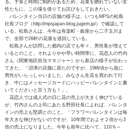
る。予算と時間に制約があるため、花束を贈れていない女
性たちに、この場を借りてお詫びをしておきたい。
バレンタイン当日の店舗の様子は、いつもMPSの松島
社長ブログ（http://mpsjapan-blog.jugem.jp/）で確認して
いる。松島さんは、今年は有楽町・銀座から二子玉川ま
で、全部で26軒の花屋を巡回している。
松島さんが訪問した都内の店でも年々、男性客が増えて
いるとのこと。それよりやや早い時間帯に、花恋人の竹内
さん（関東地区担当マネジャー）から新店の様子が伝わっ
てきた。「沼津の店舗に居たのですが、19時頃から急に
男性がいらっしゃいました。みなさん生花を買われて行
き、中にはメッセージカードにハッピーバレンタインと書
いてくださいと言う方も！」。
花恋人では成人式の日に花の売上が大きく伸びている
が、竹内さんの上司にあたる野田社長によれば、バレンタ
インの売上も堅調とのこと。「フラワーバレンタインは毎
年大きな伸びがないのですが、10年間でおよそ２倍から3
倍の売上になりました。今年も前年に比べて、110％～