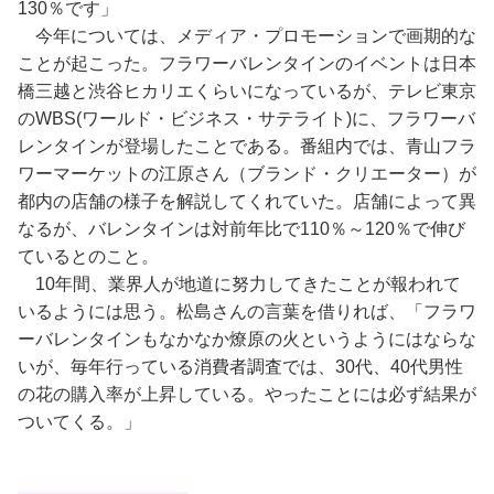
130％です」
今年については、メディア・プロモーションで画期的な
ことが起こった。フラワーバレンタインのイベントは日本
橋三越と渋谷ヒカリエくらいになっているが、テレビ東京
のWBS(ワールド・ビジネス・サテライト)に、フラワーバ
レンタインが登場したことである。番組内では、青山フラ
ワーマーケットの江原さん（ブランド・クリエーター）が
都内の店舗の様子を解説してくれていた。店舗によって異
なるが、バレンタインは対前年比で110％～120％で伸び
ているとのこと。
10年間、業界人が地道に努力してきたことが報われて
いるようには思う。松島さんの言葉を借りれば、「フラワ
ーバレンタインもなかなか燎原の火というようにはならな
いが、毎年行っている消費者調査では、30代、40代男性
の花の購入率が上昇している。やったことには必ず結果が
ついてくる。」