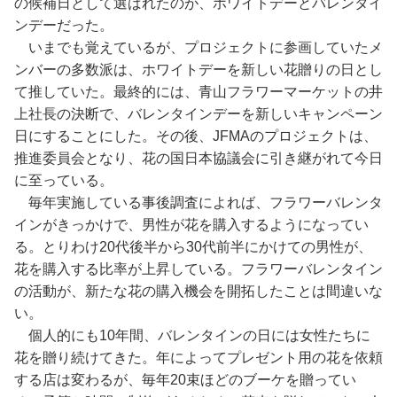
の候補日として選ばれたのが、ホワイトデーとバレンタイ
ンデーだった。
いまでも覚えているが、プロジェクトに参画していたメ
ンバーの多数派は、ホワイトデーを新しい花贈りの日とし
て推していた。最終的には、青山フラワーマーケットの井
上社長の決断で、バレンタインデーを新しいキャンペーン
日にすることにした。その後、JFMAのプロジェクトは、
推進委員会となり、花の国日本協議会に引き継がれて今日
に至っている。
毎年実施している事後調査によれば、フラワーバレンタ
インがきっかけで、男性が花を購入するようになってい
る。とりわけ20代後半から30代前半にかけての男性が、
花を購入する比率が上昇している。フラワーバレンタイン
の活動が、新たな花の購入機会を開拓したことは間違いな
い。
個人的にも10年間、バレンタインの日には女性たちに
花を贈り続けてきた。年によってプレゼント用の花を依頼
する店は変わるが、毎年20束ほどのブーケを贈ってい