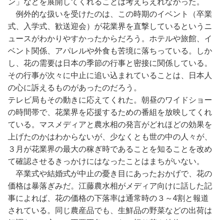
ン」などを展開してくれることは考えらえれなかった。
例外的な扱いを受けたのは、この時期のイベント（卒業
式、入学式、歓送迎会）が花業界を直撃しているというニ
ュースがわかりやすかったからだろう。ホテルや旅館、イ
ベント関係、アパレルや外食も苦境に落ちっている。しか
し、花の需要は日本の季節の行事と密接に関係している。
その行事が次々に中止に追い込まれていることは、日本人
の心に訴えるものがあったのだろう。
テレビ局もその動きに応えてくれた。朝昼のワイドショー
の時間帯で、花業界を応援するための番組を放映してくれ
ている。マスメディアと農水相の発言がどれほどの効果を
上げたのかはわからないが、少なくとも世の中の人々が、
３月が花業界の最大の稼ぎ時であることを知ることを改め
て確認させるきっかけにはなったことはまちがいない。
卒業式や結婚式が中止の憂き目にあったおかげで、花の
価格は暴落ぎみだ。江藤農水相がメディア向けに話した記
事によれば、花の価格の下落率は通常時の３～4割と報道
されている。同じ農産品でも、生鮮品の野菜などの出荷は