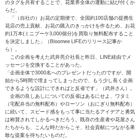
のタグを共有することで、花業界全体の運動に結び付くか
らだ。
「（自社の）お花の定期便で、全国約100店舗の提携生
花店の売上貢献、お花の購入のきっかけを作るため、お花
約1万本(ミニブーケ3,000個分)を買取り無料配布すること
を決定しました」（Bloomee LIFEのリリース記事か
ら）。
この企画を考えた武井亮介社長と昨日、LINE経由でメ
ッセージを交換することがあった。
「企画全体で3000名へのプレゼントだったのですが、開
始から5時間で埋まってしまったので、もう少し長く企画
できるような設計にできればと反省です」（武井さん）。
企画の良しあしについての反省はあるにせよ、ワタミ
（宅配弁当の無料配布）やローソン（おにぎり無料配布）
に続いて、スピード感をもって事に当たるアイデアと勇気
は称賛されてしかるべきだろう。既存の生産者や花屋さん
たちからも、こんな時だからこそ、社会貢献につながる果
敢な提案を待ちたいものだ。