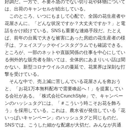
好調だ。一方で、不要不急のでない切り花や鉢物について
は、出荷のキャンセルが続出している。
このところ、いつにもまして心配で、全国の花生産者や
花屋さんに、「どんな状況ですか？大丈夫ですか？」と電
話をかけ続けている。SNSも重要な連絡手段だ。たとえ
ば、前年の台風で大きな被害にあった房総の花生産者の様
子は、フェイスブックやインスタグラムでも確認できる。
ところが、一部のネットや直販関係の仕事を中心にしてい
る例外的な販売者を除いては、全体的にあまりいい話は聞
かない。新型コロナウイルスの蔓延で、花業界は深刻な打
撃を受けている。
そんな中で、売上減に苦しんでいる花屋さんを救おう
と、「お花1万本無料配布で需要喚起へ！」を提案してい
る会社がある。「株式会社CrunchStyle」で、キャンペー
ンのハッシュタグには、「＃こういう時こそお花を飾ろ
う」を採用している。これは、農水省が発信している「花
いっぱいキャンペーン」のハッシュタグと同じものだ。
SNSでは、こうした細かな配慮が大切だ。みんなが共通