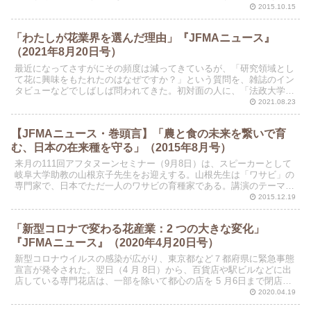
だろうか。
2015.10.15
「わたしが花業界を選んだ理由」『JFMAニュース』
（2021年8月20日号）
最近になってさすがにその頻度は減ってきているが、「研究領域とし
て花に興味をもたれたのはなぜですか？」という質問を、雑誌のイン
タビューなどでしばしば問われてきた。初対面の人に、「法政大学経
営大学院教授」の名刺に続いて、２枚目の「JFMA会長」...
2021.08.23
【JFMAニュース・巻頭言】「農と食の未来を繋いで育
む、日本の在来種を守る」（2015年8月号）
来月の111回アフタヌーンセミナー（9月8日）は、スピーカーとして
岐阜大学助教の山根京子先生をお迎えする。山根先生は「ワサビ」の
専門家で、日本でただ一人のワサビの育種家である。講演のテーマ
は、「世界から愛される和食に不可欠なワサビの危機」で...
2015.12.19
「新型コロナで変わる花産業：2 つの大きな変化」
『JFMAニュース』（2020年4月20日号）
新型コロナウイルスの感染が広がり、東京都など７都府県に緊急事態
宣言が発令された。翌日（4 月 8日）から、百貨店や駅ビルなどに出
店している専門花店は、一部を除いて都心の店を 5 月6日まで閉店す
ることを決めた。
2020.04.19