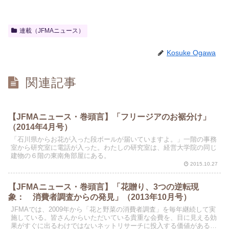
連載（JFMAニュース）
Kosuke Ogawa
関連記事
【JFMAニュース・巻頭言】「フリージアのお裾分け」
（2014年4月号）
「石川県からお花が入った段ボールが届いていますよ。」一階の事務
室から研究室に電話が入った。わたしの研究室は、経営大学院の同じ
建物の６階の東南角部屋にある。
2015.10.27
【JFMAニュース・巻頭言】「花贈り、3つの逆転現
象： 消費者調査からの発見」（2013年10月号）
JFMAでは、2009年から「花と野菜の消費者調査」を毎年継続して実
施している。皆さんからいただいている貴重な会費を、目に見える効
果がすぐに出るわけではないネットリサーチに投入する価値があるの