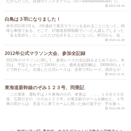
たからだった。自身のインスタグラム（ID＝wanwanwansuke）に、シ
ベリアの写真をアップしたところ、複数の友...
2021.04.19
白鳥は３羽になりました！
来年2011年2月も、2年連続で東京マラソンを走れることになった。特
殊な事情である。そこで、47都道府県制覇でいったん緩んでしまった
「走る気持ち」に、ふたたび点火することになった。昨日から、短い
距離を走り始めている。アルコールも食事も抜いて...
2010.11.26
2012年公式マラソン大会、参加全記録
2012年のマラソンに関して、参加レースの全記録をまとめてみた。本
日は、予定とちがって15KMだった。最終走破距離は、1900KMちょう
どで終わった。出場した公式レースは、全部で41レース。残念なが
ら、正月に宣言した「年間50レース、走行距...
2012.12.31
東海道新幹線のぞみ１２３号、同乗記
「この電車、運転手はＪＲ東海の小川、車掌は、、」。１９分５０分
発、広島行きの「のぞみ１２３号」が東京駅のホームを離れた。４号
車の窓からは、見送りに来てホームに残った妹の道子が、手を振って
くれている。
2011.09.29