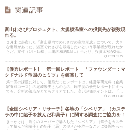
関連記事
富山わさびプロジェクト、大規模温室への投資先が複数現
れる。
２月末に起案した「富山県内でのわさびの産地形成」について、大き
な進展があった。温室でわさびを栽培したいという事業者が現れたか
らだ。案件（14～15棟、土地面積約0.5ha）当たり、投資金額が2億円
（1億円が補助金）になる。小川の提案から一年...
2023.02.27
【優秀レポート】 第一回レポート 「ファウンダー：マ
クドナルド帝国のヒミツ」を鑑賞して
第一回の課題に対して、優秀だったレポートは、経営学研究科（企業
家養成コース）の尾崎朱美さんのもの。昨年度の優秀レポートに比べ
ても、分析の視点がとてもクリアでした。高い評価ポイントは、「創
業者」と「プロ経営者」のちがいにフォーカスした点。論理...
2019.11.30
【全国シベリア・リサーチ】各地の「シベリア」（カステ
ラの中に餡子を挟んだ和菓子）に関する調査にご協力を！
きっかけは、近くのスーパーで購入した「シベリア」（餡子をカステ
ラで挟んだ和菓子）の餡子（層）の厚さが不均一なことに疑問をもっ