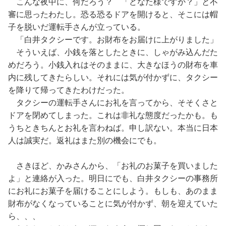
こんな夜中に、何だろう？ 「どなた様ですか？」と不
審に思ったわたし。恐る恐るドアを開けると、そこには帽
子を脱いだ運転手さんが立っている。
「白井タクシーです。お財布をお届けに上がりました」
そういえば、小銭を落としたときに、しゃがみ込んだた
めだろう。小銭入れはそのままに、大きなほうの財布を車
内に残してきたらしい。それには気が付かずに、タクシー
を降りて帰ってきたわけだった。
タクシーの運転手さんにお礼を言ってから、そそくさと
ドアを閉めてしまった。これは非礼な態度だったかも。も
うちときちんとお礼を言わねば。申し訳ない。本当に日本
人は誠実だ。返礼はまた別の機会にでも。
さきほど、かみさんから、「お礼のお菓子を買いました
よ」と連絡が入った。明日にでも、白井タクシーの事務所
にお礼にお菓子を届けることにしよう。もしも、あのまま
財布がなくなっていることに気が付かず、朝を迎えていた
ら、、、