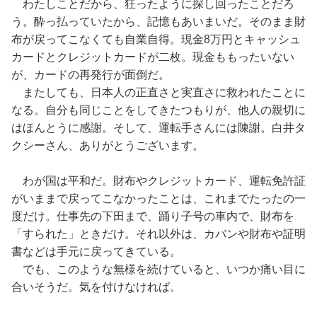
わたしことだから、狂ったように探し回ったことだろ
う。酔っ払っていたから、記憶もあいまいだ。そのまま財
布が戻ってこなくても自業自得。現金8万円とキャッシュ
カードとクレジットカードが二枚。現金ももったいない
が、カードの再発行が面倒だ。
またしても、日本人の正直さと実直さに救われたことに
なる。自分も同じことをしてきたつもりが、他人の親切に
はほんとうに感謝。そして、運転手さんには陳謝。白井タ
クシーさん、ありがとうございます。
わが国は平和だ。財布やクレジットカード、運転免許証
がいままで戻ってこなかったことは、これまでたったの一
度だけ。仕事先の下田まで、踊り子号の車内で、財布を
「すられた」ときだけ。それ以外は、カバンや財布や証明
書などは手元に戻ってきている。
でも、このような無様を続けていると、いつか痛い目に
合いそうだ。気を付けなければ。