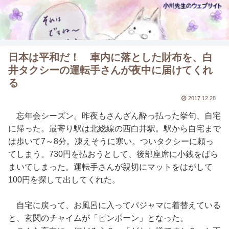
日本は平和だ！ 車内に落とした財布を、白
井タクシーの運転手さんが夜中に届けてくれ
る
2017.12.28
忘年会シーズン。昨夜もさんざん酔っ払った挙句、自宅
に帰った。最寄り駅は北総線の西白井駅。駅から自宅まで
は歩いて7～8分。凍えそうに寒い。ついタクシーに頼っ
てしまう。730円を払おうとして、後部座席に小銭をばら
まいてしまった。運転手さんが親切にマットをはがして
100円を探して出してくれた。
自宅に戻って、お風呂に入ってパジャマに着替えている
と、玄関のチャイムが「ピンポーン」となった。