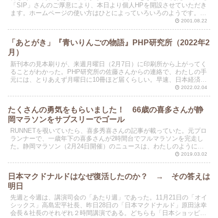
「SIP」さんのご厚意により、本日より個人HPを開設させていただき
ます。ホームページの使い方はひとによっていろいろのようです。わ
たしのものは、「アイデア」と「個人的体験」の日記...
2001.08.22
「あとがき」『青いりんごの物語』PHP研究所（2022年2
月）
新刊本の見本刷りが、来週月曜日（2月7日）に印刷所から上がってく
ることがわかった。PHP研究所の佐藤さんからの連絡で、わたしの手
元には、とりあえず月曜日に10冊ほど届くらしい。早速、日本経済新
聞社の田中陽編集委員など、数名の方には見本を進呈...
2022.02.04
たくさんの勇気をもらいました！ 66歳の喜多さんが静
岡マラソンをサブスリーでゴール
RUNNETを覗いていたら、喜多秀喜さんの記事が載っていた。元プロ
ランナーで、一歳年下の喜多さんが2時間台でフルマラソンを完走し
た。静岡マラソン（2月24日開催）のニュースは、わたしのように東
京マラソンを走る60歳代の市民ランナーには、実に...
2019.03.02
日本マクドナルドはなぜ復活したのか？ → その答えは
明日
先週と今週は、講演司会の「あたり週」であった。11月21日の「オイ
シックス」高島宏平社長、昨日28日の「日本マクドナルド」原田泳幸
会長＆社長のそれぞれ２時間講演である。どちらも「日本ショッピン