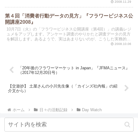
グセンター協会・アカデミー」（Bコース）での講演...
2008.11.29
第４回「消費者行動データの見方」『フラワービジネス公
開講座2008』
10月7日（火）の「フラワービジネス公開講座（第4回）」の講義レジ
ュメをアップします。アンケート調査のやりかたと調査データの見方
を解説します。あるようで、実はあまりないのが、こうした実務的な
調査分析のしかたです。開催場所や時間については、J...
2008.10.06
「20年後のフラワーマーケット in Japan」『JFMAニュース』
（2017年12月20日号）
【交遊抄】 土屋さんの小川先生像（「カインズ社内報」の紹
介文から）
ホーム
日々の活動記録
Day Watch