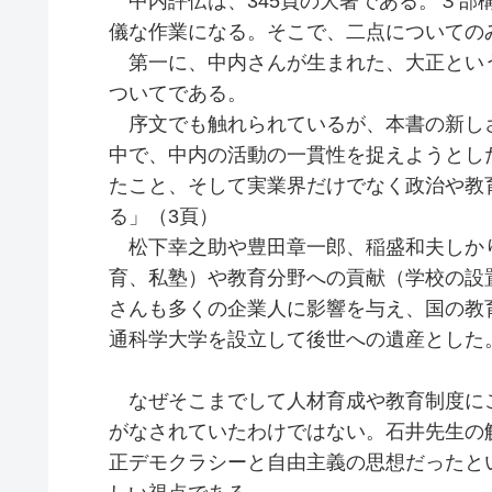
中内評伝は、345頁の大著である。３部
儀な作業になる。そこで、二点についての
第一に、中内さんが生まれた、大正とい
ついてである。
序文でも触れられているが、本書の新し
中で、中内の活動の一貫性を捉えようとし
たこと、そして実業界だけでなく政治や教
る」（3頁）
松下幸之助や豊田章一郎、稲盛和夫しか
育、私塾）や教育分野への貢献（学校の設
さんも多くの企業人に影響を与え、国の教
通科学大学を設立して後世への遺産とした
なぜそこまでして人材育成や教育制度に
がなされていたわけではない。石井先生の
正デモクラシーと自由主義の思想だったと