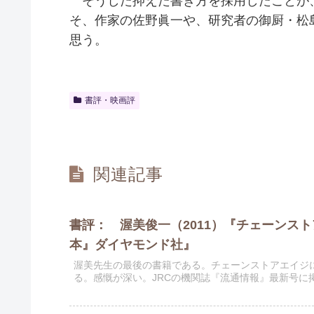
そうした抑えた書き方を採用したことが
そ、作家の佐野眞一や、研究者の御厨・松
思う。
書評・映画評
関連記事
書評： 渥美俊一（2011）『チェーンス
本』ダイヤモンド社』
渥美先生の最後の書籍である。チェーンストアエイジ
る。感慨が深い。JRCの機関誌『流通情報』最新号に