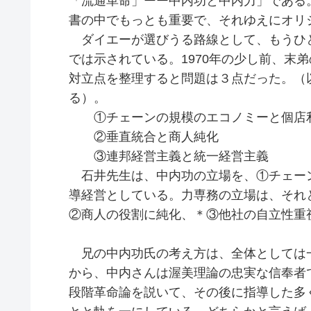
「流通革命」ーー中内功と中内力」である
書の中でもっとも重要で、それゆえにオリ
ダイエーが選びうる路線として、もうひ
では示されている。1970年の少し前、末
対立点を整理すると問題は３点だった。（
る）。
①チェーンの規模のエコノミーと個店
②垂直統合と商人純化
③連邦経営主義と統一経営主義
石井先生は、中内功の立場を、①チェー
導経営としている。力専務の立場は、それ
②商人の役割に純化、＊③他社の自立性重
兄の中内功氏の考え方は、全体としては
から、中内さんは渥美理論の忠実な信奉者
段階革命論を説いて、その後に指導した多