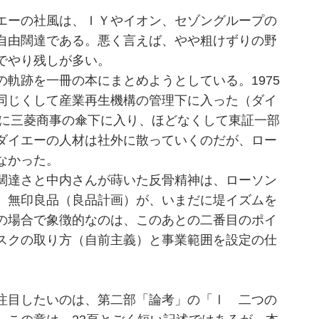
エーの社風は、ＩＹやイオン、セゾングループの
自由闊達である。悪く言えば、やや粗けずりの野
でやり残しが多い。
軌跡を一冊の本にまとめようとしている。1975
同じくして産業再生機構の管理下に入った（ダイ
年に三菱商事の傘下に入り、ほどなくして東証一部
ダイエーの人材は社外に散っていくのだが、ロー
なかった。
闊達さと中内さんが蒔いた反骨精神は、ローソン
、無印良品（良品計画）が、いまだに堤イズムを
の場合で象徴的なのは、このあとの二番目のポイ
スクの取り方（自前主義）と事業範囲を設定の仕
注目したいのは、第二部「論考」の「Ⅰ 二つの