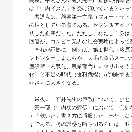
高屋。中内さんや渥美先生に直接の指導を
は「中内イズム」を受け継いでいるといっ
共通点は、顧客第一主義（フォー・ザ・
の柱としている点である。セブン＆アイグ
功した企業だった。ただし、わたし自身は
回答が、コンビニ業界の社会実験によって
それが証拠に、例えば、第１世代（藤原
ンセンターしまむらや、大手の食品スーパ
産段階（内製化、農業部門）に乗り出そう
化）と不足の時代（食料危機）が到来する
がさらに大きくなる。
最後に、石井先生の筆致について、ひと
第一部（中内功の評伝）において、余計
く「乾いた」書き方に感服した。わたしな
ずである。その誘惑を断ち切るのには、並