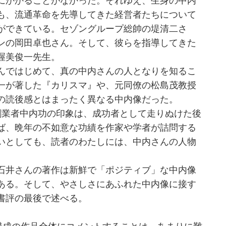
にかかることがなかった。それゆえ、生身の中内
も、流通革命を先導してきた経営者たちについて
ができている。セゾングループ総帥の堤清二さ
ンの岡田卓也さん。そして、彼らを指導してきた
渥美俊一先生。
んではじめて、真の中内さんの人となりを知るこ
一が著した『カリスマ』や、元同僚の松島茂教授
の読後感とはまったく異なる中内像だった。
業者中内功の印象は、成功者として走りぬけた後
ば、晩年の不如意な功績を作家や学者が詰問する
いとしても、読者のわたしには、中内さんの人物
石井さんの著作は新鮮で「ポジティブ」な中内像
ある。そして、やさしさにあふれた中内像に接す
書評の最後で述べる。