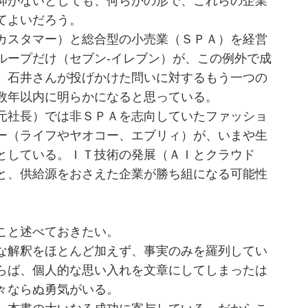
仰がないとしても、何らかの形で、これらの企業
てよいだろう。
カスタマー）と総合型の小売業（ＳＰＡ）を経営
ループだけ（セブン-イレブン）が、この例外で成
、石井さんが投げかけた問いに対するもう一つの
数年以内に明らかになると思っている。
元社長）では非ＳＰＡを志向していたファッショ
ー（ライフやヤオコー、エブリィ）が、いまや生
としている。ＩＴ技術の発展（ＡＩとクラウド
と、供給源をおさえた企業が勝ち組になる可能性
こと述べておきたい。
な解釈をほとんど加えず、事実のみを羅列してい
らば、個人的な思い入れを文章にしてしまったは
々ならぬ勇気がいる。