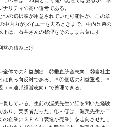
。この章は、23頁とごく短い記述ではあるが、本
ジナリティの高い論考である。
とつの選択肢が用意されていた可能性が、この章
弟の中内力がダイエーを去るときまで、中内兄弟の
以下は、石井さんの整理をそのまま言葉にす
利益の積み上げ
ン全体での利益創出、②垂直統合志向、③自社主
とは真っ向反対である。＊①個店の利益重視、＊
視（＝連邦経営志向）で整理できる。
一貫している。生前の渥美先生の話を聞いた経験
であり、実践者だった。①～③は、渥美先生が二
くの企業にＳＰＡ（製造小売業）を志向させたこ