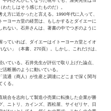
、中内さんが亡くなった晩年でも、渥美先生はヨ
た（わたしはそう感じたものだ）。
え方に近かったと言える。1990年代に入って、
トーヨーカ堂の経営は、もしかするとダイエーに
しれない。石井さんは、著書の中でつぎのように
握っていれば、ダイエーはイトーヨーカ堂とイオ
ない」（本書、270頁）。しかし、これだけは、
続いている。石井先生が評伝で取り上げた論点、
だ活断層のように動いている。
「流通（商人）が生産と調達にどこまで深く関与
てくる。
直統合を志向して製造小売業に転換した企業が勝
グ、ニトリ、カインズ、西松屋、サイゼリヤ、日