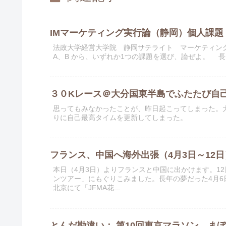
IMマーケティング実行論（静岡）個人課題
法政大学経営大学院 静岡サテライト マーケティング
A、B から、いずれか1つの課題を選び、論ぜよ。 長さ
３０Kレース＠大分国東半島でふたたび自
思ってもみなかったことが、昨日起こってしまった。
りに自己最高タイムを更新してしまった。
フランス、中国へ海外出張（4月3日～12日
本日（4月3日）よりフランスと中国に出かけます。1
ンツアー」にもぐりこみました。長年の夢だった4月6
北京にて「JFMA花...
とんだ勘違い： 第10回東京マラソン、まぼ