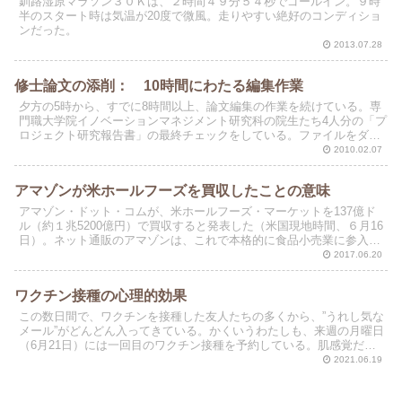
釧路湿原マラソン３０Ｋは、２時間４９分５４秒でゴールイン。９時
半のスタート時は気温が20度で微風。走りやすい絶好のコンディショ
ンだった。
2013.07.28
修士論文の添削： 10時間にわたる編集作業
夕方の5時から、すでに8時間以上、論文編集の作業を続けている。専
門職大学院イノベーションマネジメント研究科の院生たち4人分の「プ
ロジェクト研究報告書」の最終チェックをしている。ファイルをダウ
ンロードしてから、愛用のモンブランで「黒字」を入れ...
2010.02.07
アマゾンが米ホールフーズを買収したことの意味
アマゾン・ドット・コムが、米ホールフーズ・マーケットを137億ド
ル（約１兆5200億円）で買収すると発表した（米国現地時間、６月16
日）。ネット通販のアマゾンは、これで本格的に食品小売業に参入す
ることになる。しかし、アマゾンが実店舗を持つこ...
2017.06.20
ワクチン接種の心理的効果
この数日間で、ワクチンを接種した友人たちの多くから、”うれし気な
メール”がどんどん入ってきている。かくいうわたしも、来週の月曜日
（6月21日）には一回目のワクチン接種を予約している。肌感覚だ
が、65歳以上の老人たちの間では、すでに8割くらい...
2021.06.19