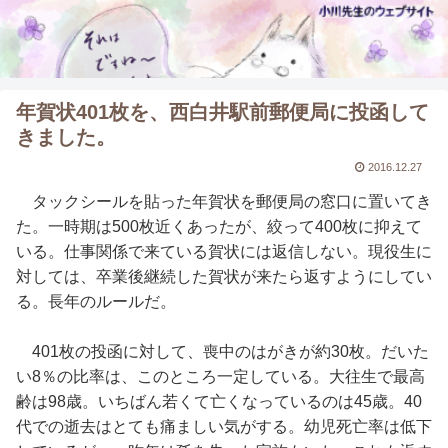
年賀状401枚を、西白井駅前郵便局に投函して
きました。
2016.12.27
タックシールを貼った年賀状を郵便局の窓口に置いてき
た。一時期は500枚近くあったが、絞って400枚に抑えて
いる。仕事関係で来ている賀状には返信しない。現役生に
対しては、卒業後継続した賀状が来たら返すようにしてい
る。長年のルールだ。
401枚の投函に対して、喪中のはがきが約30枚。だいた
い8％の比率は、このところ一定している。大往生で最高
齢は98歳。いちばん若くて亡くなっているのは45歳。40
代での逝去はとても痛ましい気がする。幼児死亡率は低下