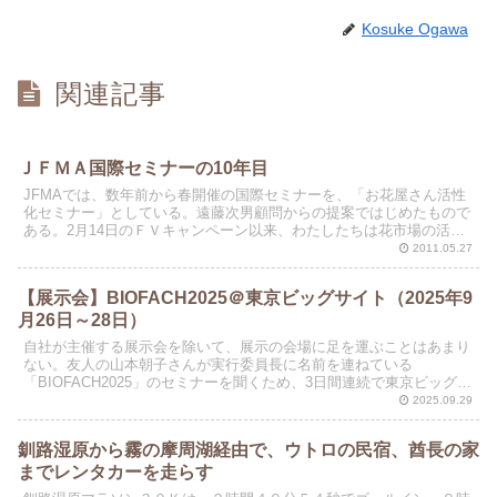
Kosuke Ogawa
関連記事
ＪＦＭＡ国際セミナーの10年目
JFMAでは、数年前から春開催の国際セミナーを、「お花屋さん活性
化セミナー」としている。遠藤次男顧問からの提案ではじめたもので
ある。2月14日のＦＶキャンペーン以来、わたしたちは花市場の活性
化に努力している。今回は、全国の花店を応援するセミ...
2011.05.27
【展示会】BIOFACH2025＠東京ビッグサイト（2025年9
月26日～28日）
自社が主催する展示会を除いて、展示の会場に足を運ぶことはあまり
ない。友人の山本朝子さんが実行委員長に名前を連ねている
「BIOFACH2025」のセミナーを聞くため、3日間連続で東京ビッグサ
イトに通った。山本さんは、「オーガニックフードマイス...
2025.09.29
釧路湿原から霧の摩周湖経由で、ウトロの民宿、酋長の家
までレンタカーを走らす