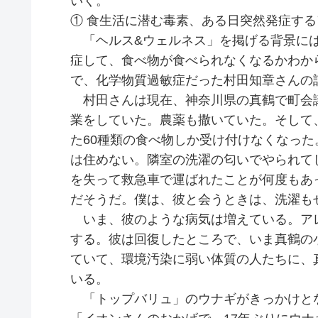
いく。
① 食生活に潜む毒素、ある日突然発症す
「ヘルス&ウェルネス」を掲げる背景には
症して、食べ物が食べられなくなるかわか
で、化学物質過敏症だった村田知章さんの
村田さんは現在、神奈川県の真鶴で町会議
業をしていた。農薬も撒いていた。そして
た60種類の食べ物しか受け付けなくなっ
は住めない。隣室の洗濯の匂いでやられて
を失って救急車で運ばれたことが何度もあ
だそうだ。僕は、彼と会うときは、洗濯も
いま、彼のような病気は増えている。ア
する。彼は回復したところで、いま真鶴の
ていて、環境汚染に弱い体質の人たちに、
いる。
「トップバリュ」のウナギがきっかけと