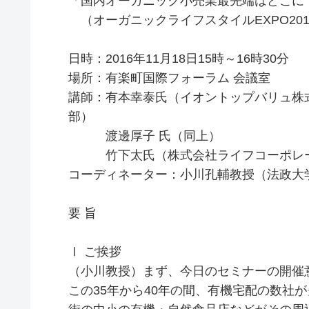
「国内オーガニック小売業最先端はどこに
（オーガニックライフスタイルEXPO201
日時：2016年11月18日15時～16時30分
場所：有楽町国際フォーラム 会議室
講師：有本幸泰氏（イオントップバリュ株
部）
渡邊厚子 氏（同上）
竹下太氏（株式会社ライフコーポレーシ
コーディネーター：小川孔輔教授（法政大
要 旨
Ⅰ ご挨拶
（小川教授）まず、今日のセミナーの開催
この35年から40年の間、有機宅配の数社