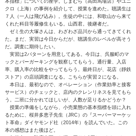
本指標」についての座学。しまむら（高田馬場店）やユニ
クロ（上海）の事例を紹介して、授業を進めた。聴講生は
７人（一人は飛び込み）。生徒の中には、和歌山から来て
くれた科目等履修生もいる。山西君。後継者だ。
ゼミ生の大塚さんは、わざわざ品川から通ってきてくれ
た。まだ、実習は今日からだが、聴講生のレベルが高そう
だ。調査に期待したい。
実習は2パターンを用意してある。今日は、呉服町のマ
ックとバーガーキングを観察してもらう。通行量、入店
率、購入率の比較をやってもらう。最終日が、花店（靜鉄
ストア）の店頭調査になる。こちらが実習２になる。
本日は、最初なので、オペレーション（作業効率と接客
サービス）のチェックと、店内のクレンリネスを見てもら
う。二班に分かれてほしいが、人数が足りるかどうか？
授業の準備をしながら、小売業態の基本指標を頭に入れ
るために、桜井多恵子先生（JRC）の『スーパーマーケッ
ト革命』ダイヤモンド社（2014年）を読んでいた。この
本の感想はまた後ほど。