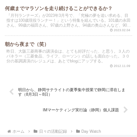
何歳までマラソンを走り続けることができるか？
『月刊ランナーズ』が2023年3月号で、「究極の夢を追い求める、目
指すは100歳現役ランナー！」という特集を組んでいる。101歳の永田
さん、99歳の福田さん、97歳の上野さん、94歳の奥山さんなど、90歳
代のランナーたちが、100歳を目指し...
2023.02.04
朝から夜まで（笑）
昨日、大阪三菱商事の講演会は、とても好評だった、と思う。３人の
パネラー（三菱食品、ライフ、ローソン）の話しも面白かった。３０
分の基調講演のレジュメは、あとでblogにアップする。
2012.11.09
明日から、静岡サテライトの夏季集中授業で静岡に滞在しま
す（8月3日～8日）
IMマーケティング実行論（静岡）個人課題
ホーム
日々の活動記録
Day Watch