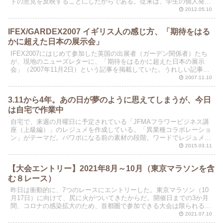
トの意見を反映することにしたからである。従来は、学生の個人発表
の時間を眺めに設けていたが、今年はレポート方式に変更し...
2012.05.10
IFEX/GARDEX2007 イギリス人の感じ方、「期待をはる
かに超えた日本の展示会」
IFEX2007にはじめて参加した英国の出展者（ガーデン関係者）たち
が、現地のニューズレターに、「期待をはるかに超えた日本の展示
会」（2007年11月2日）という記事を掲載していた。うれしい記事だ
ったので、本HPで紹介したい。
2007.11.10
3.11から4年。あの日が夢のように思えてしまうが、今日
は自宅で作業中
自宅で、来週の月曜日に予定されている「JFMAフラワービジネス講
座（上級編）」のレジュメを作成している。「異業種コラボレーショ
ン」がテーマだ。パワポになる前の素材の段階。ワードでレジュメを
まとめてから、パワポの製作に入る。
2015.03.11
【大会エントリー】2021年8月～10月（東京マラソンを含
む８レース）
昨日は衝動的に、7つのレースにエントリーした。東京マラソン（10
月17日）に向けて、尻に火がついてきたからだ。開催日までの3か月
間、コロナの感染拡大のため、首都圏で参加できる大会は限られる。
梅雨時なので、小規模な河川敷の大会も休止状態である...
2021.07.10