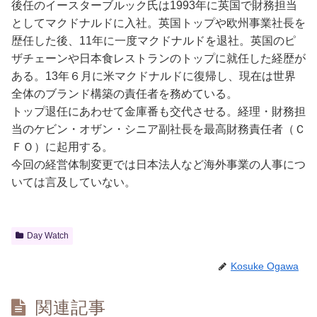
後任のイースターブルック氏は1993年に英国で財務担当
としてマクドナルドに入社。英国トップや欧州事業社長を
歴任した後、11年に一度マクドナルドを退社。英国のピ
ザチェーンや日本食レストランのトップに就任した経歴が
ある。13年６月に米マクドナルドに復帰し、現在は世界
全体のブランド構築の責任者を務めている。
トップ退任にあわせて金庫番も交代させる。経理・財務担
当のケビン・オザン・シニア副社長を最高財務責任者（Ｃ
ＦＯ）に起用する。
今回の経営体制変更では日本法人など海外事業の人事につ
いては言及していない。
Day Watch
Kosuke Ogawa
関連記事