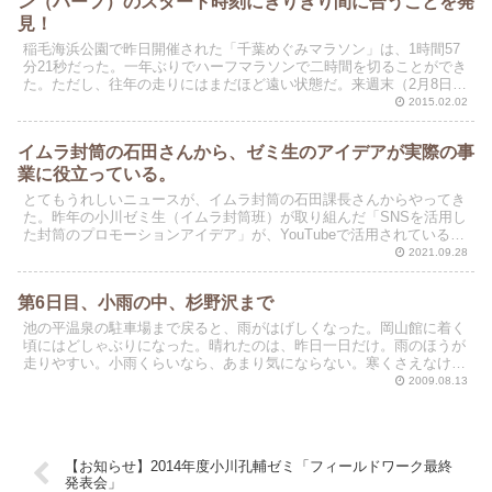
ン（ハーフ）のスタート時刻にぎりぎり間に合うことを発
見！
稲毛海浜公園で昨日開催された「千葉めぐみマラソン」は、1時間57
分21秒だった。一年ぶりでハーフマラソンで二時間を切ることができ
た。ただし、往年の走りにはまだほど遠い状態だ。来週末（2月8日）
は、昨年は雪で中止になった赤羽ハーフを走る。目標...
2015.02.02
イムラ封筒の石田さんから、ゼミ生のアイデアが実際の事
業に役立っている。
とてもうれしいニュースが、イムラ封筒の石田課長さんからやってき
た。昨年の小川ゼミ生（イムラ封筒班）が取り組んだ「SNSを活用し
た封筒のプロモーションアイデア」が、YouTubeで活用されていると
いうお知らせだった。昨日からプロモーションがは...
2021.09.28
第6日目、小雨の中、杉野沢まで
池の平温泉の駐車場まで戻ると、雨がはげしくなった。岡山館に着く
頃にはどしゃぶりになった。晴れたのは、昨日一日だけ。雨のほうが
走りやすい。小雨くらいなら、あまり気にならない。寒くさえなけれ
ば。
2009.08.13
【お知らせ】2014年度小川孔輔ゼミ「フィールドワーク最終
発表会」