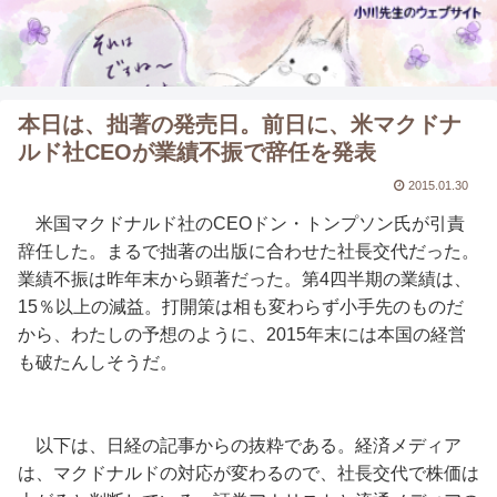
本日は、拙著の発売日。前日に、米マクドナ
ルド社CEOが業績不振で辞任を発表
2015.01.30
米国マクドナルド社のCEOドン・トンプソン氏が引責
辞任した。まるで拙著の出版に合わせた社長交代だった。
業績不振は昨年末から顕著だった。第4四半期の業績は、
15％以上の減益。打開策は相も変わらず小手先のものだ
から、わたしの予想のように、2015年末には本国の経営
も破たんしそうだ。
以下は、日経の記事からの抜粋である。経済メディア
は、マクドナルドの対応が変わるので、社長交代で株価は