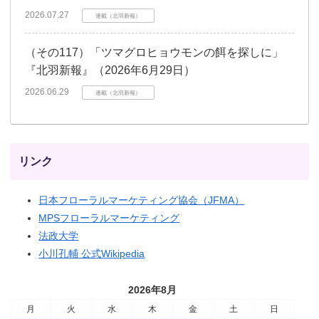
2026.07.27
連載（北羽新報）
（その117）「ツマグロヒョウモンの餌を探しに」
『北羽新報』（2026年6月29日）
2026.06.29
連載（北羽新報）
リンク
日本フローラルマーケティング協会（JFMA）
MPSフローラルマーケティング
法政大学
小川孔輔 公式Wikipedia
2026年8月
月
火
水
木
金
土
日