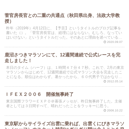
菅官房長官との二重の共通点（秋田県出身、法政大学教
授）
昨年（2019年）4月12日に、【予言】というタイトルのブログ記事を
書いた（）。「菅官房長官は、総理にはならない。むしろ、なってい
はいけない」というタイトルだった。そのあとに理由を述べているの
だが、この予言は見事に裏切られそうだ。来週末に結...
2020.09.07
鹿沼さつきマラソンにて、12週間連続で公式レースを完
走しました！
本日のタイム（ハーフ）は、１時間４７分４７秒。これで、2月の東京
マラソンからはじめて、12週間連続で公式マラソン大会を完走したこ
とになる。順位はわからず。暑かったから、６０代男子ではかなり上
位のはずである。4回目の出場だが、個人最高タイムで...
2012.05.14
ＩＦＥＸ２００６ 開催無事終了
東京国際フラワーＥＸＰＯ＠幕張メッセが、昨日無事終了した。主催
者としては３日間すべて、晴れだったことをラッキーに思う。
2006.10.22
東京駅からサイライズ出雲に乗れば、出雲くにびきマラソ