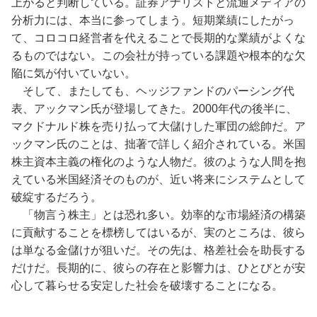
上がると判断している。証券アナリストと流通メディアの
分析力には、本当に参ってしまう。短期業績にしたがっ
て、コロコロ経営者を代えることで長期的な業績がよくな
るものではない。この会社が持っている課題や根本的な欠
陥に気が付いていない。
そして、またしても、ヘッジファンドのパーシング代
表、アックマン氏が登場してきた。2000年代の後半に、
マクドナルド株を売り払って大儲けした軍団の総帥だ。ア
ックマン氏のことは、拙著で詳しく紹介されている。米国
株主資本主義の権化のような人物だ。彼のような人間を抱
えている米国経済そのものが、近い将来にシステムとして
破綻するだろう。
「物言う株主」とは恐れ多い。効率的な市場経済の構築
に貢献することを標榜してはいるが、実のところは、彼ら
は単なる金儲けが狙いだ。その先は、格差社会を助長する
だけだ。長期的に、彼らの存在と影響力は、ひとびとが安
心して暮らせる安定した社会を破壊することになる。