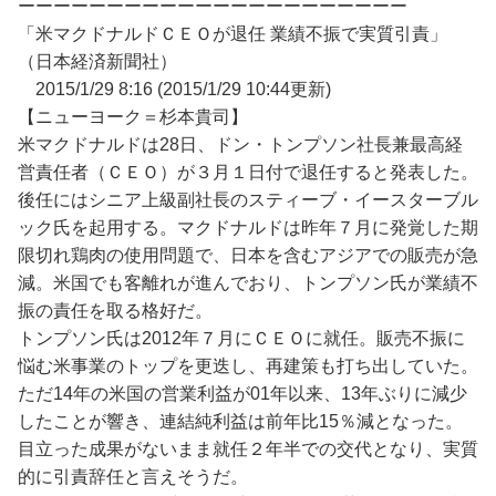
ーーーーーーーーーーーーーーーーーーーーーー
「米マクドナルドＣＥＯが退任 業績不振で実質引責」
（日本経済新聞社）
2015/1/29 8:16 (2015/1/29 10:44更新)
【ニューヨーク＝杉本貴司】
米マクドナルドは28日、ドン・トンプソン社長兼最高経
営責任者（ＣＥＯ）が３月１日付で退任すると発表した。
後任にはシニア上級副社長のスティーブ・イースターブル
ック氏を起用する。マクドナルドは昨年７月に発覚した期
限切れ鶏肉の使用問題で、日本を含むアジアでの販売が急
減。米国でも客離れが進んでおり、トンプソン氏が業績不
振の責任を取る格好だ。
トンプソン氏は2012年７月にＣＥＯに就任。販売不振に
悩む米事業のトップを更迭し、再建策も打ち出していた。
ただ14年の米国の営業利益が01年以来、13年ぶりに減少
したことが響き、連結純利益は前年比15％減となった。
目立った成果がないまま就任２年半での交代となり、実質
的に引責辞任と言えそうだ。