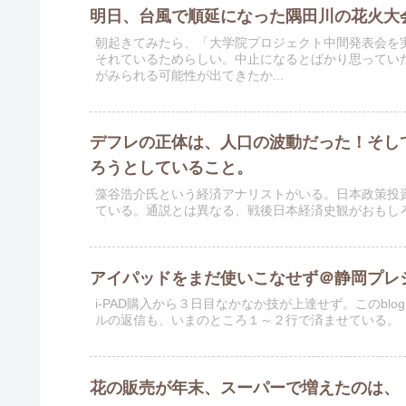
明日、台風で順延になった隅田川の花火大
朝起きてみたら、「大学院プロジェクト中間発表会を
それているためらしい。中止になるとばかり思ってい
がみられる可能性が出てきたか...
デフレの正体は、人口の波動だった！そし
ろうとしていること。
藻谷浩介氏という経済アナリストがいる。日本政策投
ている。通説とは異なる、戦後日本経済史観がおもし
アイパッドをまだ使いこなせず＠静岡プレ
i-PAD購入から３日目なかなか技が上達せず。このb
ルの返信も、いまのところ１～２行で済ませている。
花の販売が年末、スーパーで増えたのは、