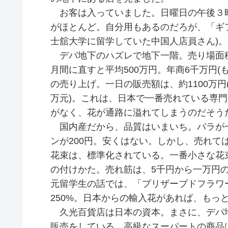
お客は入っていました。日曜日の午後３
がほとんど。自分用もあるのだろが、「ギ
士舘大学に留学していた中国人店員さん)。
デパ地下のハズレで地下一階。売り場面積
月間に直すと平均500万円。年商6千万円(
の売り上げ。一日の販売額は、約1100万円(
万元)。これは、日本で一番売れている専門
がなく、花が通路に溢れてしまうのだそう
国内産だから、品質はいまいち。バラが一本
ンが200円。安くはない。しかし、売れて
花束は、標準化されている。一番小さな花束は1
の付けかた。売れ筋は、5千円から一万円
元留学生の話では、「プリザーブドフラワ
250%。日本からの輸入花があれば、もっ
久光百貨店は日本の資本。まさに、デパ
販売をしている。高級なスーパートの商品