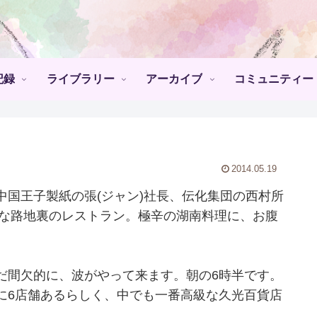
記録
ライブラリー
アーカイブ
コミュニティー
2014.05.19
国王子製紙の張(ジャン)社長、伝化集団の西村所
れな路地裏のレストラン。極辛の湖南料理に、お腹
だ間欠的に、波がやって来ます。朝の6時半です。
に6店舗あるらしく、中でも一番高級な久光百貨店