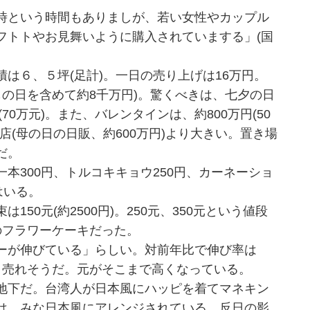
時という時間もありましが、若い女性やカップル
フトトやお見舞いように購入されていまする」(国
は６、５坪(足計)。一日の売り上げは16万円。
もの日を含めて約8千万円)。驚くべきは、七夕の日
70万元)。また、バレンタインは、約800万円(50
店(母の日の日販、約600万円)より大きい。置き場
だ。
300円、トルコキキョウ250円、カーネーショ
はいる。
50元(約2500円)。250元、350元という値段
のフラワーケーキだった。
ーが伸びている」らしい。対前年比で伸び率は
と売れそうだ。元がそこまで高くなっている。
地下だ。台湾人が日本風にハッピを着てマネキン
は、みな日本風にアレンジされている。反日の影