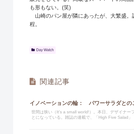
も形もない。(笑)
山崎のパン屋が隣にあったが、大繁盛。
程。
Day Watch
関連記事
イノベーションの輪： パワーサラダとの
世間は狭い（It's a small world!）。本日
とになっている。雑誌の連載で、「High Five Sala