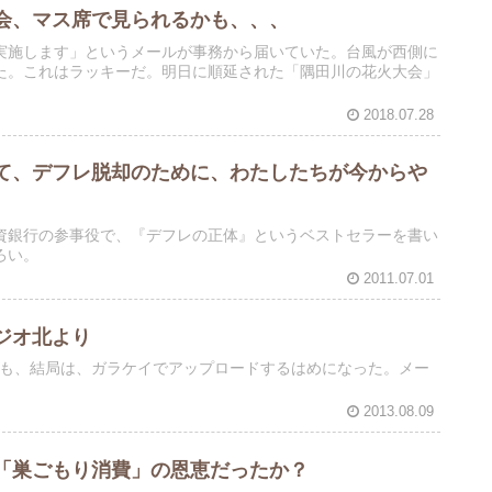
会、マス席で見られるかも、、、
実施します」というメールが事務から届いていた。台風が西側に
た。これはラッキーだ。明日に順延された「隅田川の花火大会」
2018.07.28
て、デフレ脱却のために、わたしたちが今からや
資銀行の参事役で、『デフレの正体』というベストセラーを書い
ろい。
2011.07.01
ジオ北より
logも、結局は、ガラケイでアップロードするはめになった。メー
2013.08.09
「巣ごもり消費」の恩恵だったか？