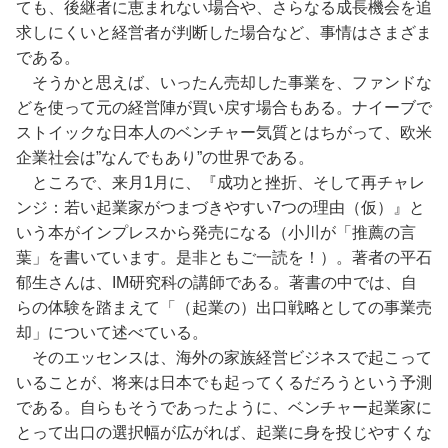
ても、後継者に恵まれない場合や、さらなる成長機会を追
求しにくいと経営者が判断した場合など、事情はさまざま
である。
そうかと思えば、いったん売却した事業を、ファンドな
どを使って元の経営陣が買い戻す場合もある。ナイーブで
ストイックな日本人のベンチャー気質とはちがって、欧米
企業社会は”なんでもあり”の世界である。
ところで、来月1月に、『成功と挫折、そして再チャレ
ンジ：若い起業家がつまづきやすい7つの理由（仮）』と
いう本がインプレスから発売になる（小川が「推薦の言
葉」を書いています。是非ともご一読を！）。著者の平石
郁生さんは、IM研究科の講師である。著書の中では、自
らの体験を踏まえて「（起業の）出口戦略としての事業売
却」について述べている。
そのエッセンスは、海外の家族経営ビジネスで起こって
いることが、将来は日本でも起ってくるだろうという予測
である。自らもそうであったように、ベンチャー起業家に
とって出口の選択幅が広がれば、起業に身を投じやすくな