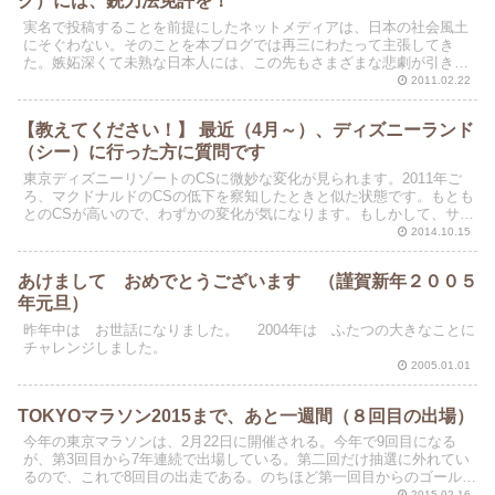
ク）には、銃刀法免許を！
実名で投稿することを前提にしたネットメディアは、日本の社会風土
にそぐわない。そのことを本ブログでは再三にわたって主張してき
た。嫉妬深くて未熟な日本人には、この先もさまざまな悲劇が引き起
こされる。わたしの杞憂は、しだいに現実のものになりつつあ...
2011.02.22
【教えてください！】 最近（4月～）、ディズニーランド
（シー）に行った方に質問です
東京ディズニーリゾートのCSに微妙な変化が見られます。2011年ご
ろ、マクドナルドのCSの低下を察知したときと似た状態です。もとも
とのCSが高いので、わずかの変化が気になります。もしかして、サー
ビス施設の混雑度がキャパシティを超えていること...
2014.10.15
あけまして おめでとうございます （謹賀新年２００５
年元旦）
昨年中は お世話になりました。 2004年は ふたつの大きなことに
チャレンジしました。
2005.01.01
TOKYOマラソン2015まで、あと一週間（８回目の出場）
今年の東京マラソンは、2月22日に開催される。今年で9回目になる
が、第3回目から7年連続で出場している。第二回だけ抽選に外れてい
るので、これで8回目の出走である。のちほど第一回目からのゴールタ
イムを公開するが、よくも運よく、何度も走れたもの...
2015.02.16