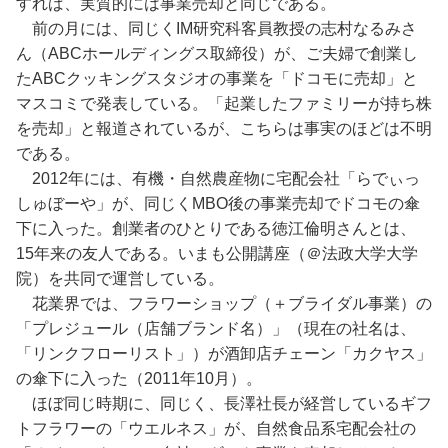
すれば、実質的には事業売却と同じである。
前の月には、同じくIM研究科客員教授の志村なるみさ
ん（ABCホールディングス取締役）が、ご夫婦で創業し
たABCクッキングスタジオの事業を「ドコモに売却」と
マスコミで発表している。「起業したファミリーが持ち株
を売却」と報道されているが、こちらは事実のほどは不明
である。
2012年には、有機・自然農産物に宅配会社「らでぃっ
しゅぼーや」が、同じくMBO後の事業売却でドコモの傘
下に入った。創業者のひとりである徳江倫明さんとは、
15年来の友人である。いまも公開講座（＠法政大学大学
院）を共同で運営している。
花業界では、フラワーショップ（＋ブライダル事業）の
「プレジュール（店舗ブランド名）」（現在の社名は、
「リンクフローリスト」）が酒卸店チェーン「カクヤス」
の傘下に入った（2011年10月）。
ほぼ同じ時期に、同じく、長澤社長が経営しているギフ
トフラワーの「ウエルネス」が、自然食品系宅配会社の