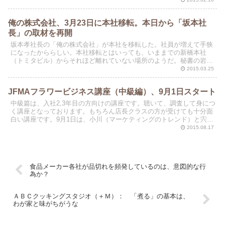
俺の株式会社、3月23日に本社移転。本日から「坂本社
長」の取材を再開
坂本孝社長の「俺の株式会社」が本社を移転した。社員が増えて手狭
になったかららしい。本社移転とはいっても、いままでの新橋本社
（トミタビル）からそれほど離れていない場所のようだ。秘書の岩崎
さんから先日、新しい住所を知らせるメールが入っていた。
2015.03.25
JFMAフラワービジネス講座（中級編）、9月1日スタート
中級篇は、入社2,3年目の方向けの講座です。聴いて、調査して身につ
く講座となっております。もちろん店長クラスの方が受けても十分面
白い講座です。9月1日は、小川（マーケティングのトレンド）と宍戸
（大田花き）が講義をします。シリーズではあります...
2015.08.17
食品メーカー各社が品切れを頻発しているのは、意図的な行
為か？
ＡＢＣクッキングスタジオ（＋Ｍ）： 「煮る」の基本は、
わが家と味がちがうな