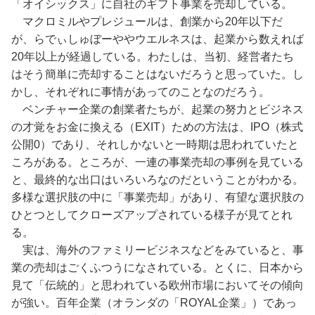
「オイシックス」に自社のギフト事業を売却している。
マクロミルやプレジュールは、創業から20年以下だ
が、らでぃしゅぼーややウエルネスは、起業から数えれば
20年以上が経過している。わたしは、当初、経営者たち
はそう簡単に売却することはないだろうと思っていた。し
かし、それぞれに事情があってのことなのだろう。
ベンチャー企業の創業者たちが、起業の努力とビジネス
の才覚をお金に換える（EXIT）ための方法は、IPO（株式
公開0）であり、それしかないと一時期は思われていたと
ころがある。ところが、一連の事業売却の事例を見ている
と、最終的な出口はいろいろなのだということがわかる。
多様な選択肢の中に「事業売却」があり、有望な選択肢の
ひとつとしてクローズアップされている様子が見てとれ
る。
実は、海外のファミリービジネスなどをみていると、事
業の売却はごくふつうになされている。とくに、日本から
見て「伝統的」と思われている欧州市場においてその傾向
が強い。百年企業（オランダの「ROYAL企業」）であっ