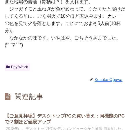
きた地場の醤油（銘柄は？）を入れます。
ジャガイモと玉ねぎが色が変わって、くたくたと溶けだ
してくる前に、ごく弱火で10分ほど煮込みます。カレー
の色を見て火を落とします。これにておよそ5人前(10杯
分)。
なかなかの味です。いやはや、ごちそうさまでした。
(“⌒∇⌒”)
Day Watch
Kosuke Ogawa
関連記事
【ご意見拝聴】デスクトップPCの買い替え：同機能のPC
で２割ほど値段アップ
2018年に、デスクトップPCをデルコンピュータから通販で購入した。