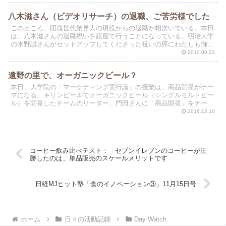
八木滋さん（ビデオリサーチ）の退職、ご苦労様でした
このところ、団塊世代業界人の現役からの退職が相次いでいる。本日
は、八木滋さんの退職祝いを銀座で行うことになっている。明治大学
の水野誠さんがセットアップしてくださった祝いの席にわたしも御呼
ばれした。ＮＹ大学の高田先生、学習院大学の上田さんも参...
2010.06.23
遠野の里で、オーガニックビール？
本日、大学院の「マーケティング実行論」の授業は、商品開発がテー
マになる。キリンビールでオーガニックビール（シングルモルトビー
ル）を開発したチームのリーダー、門田さんに「商品開発」をテーマ
に講義をお願している。講義のあとでは、自分たちでコンセ...
2016.12.10
コーヒー飲み比べテスト： セブンイレブンのコーヒーが圧
勝したのは、単品販売のスケールメリットです
日経MJヒット塾「食のイノベーション③」11月15日号
ホーム
日々の活動記録
Day Watch