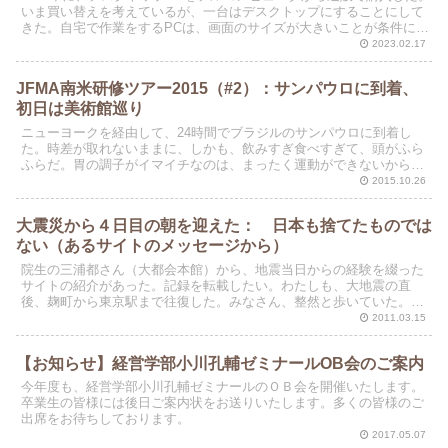
いま買い替えを考えているが、一台はデスクトップにすることにして
きた。自宅で作業をするPCは、画面のサイズが大きいことが条件にな
る。先ほど、デルから見積書が送られてきた。ほぼ...
2023.02.17
JFMA南米研修ツアー2015（#2）：サンパウロに到着、
初日は美術館巡り
ニューヨークを経由して、24時間でブラジルのサンパウロに到着し
た。時差が取れないままに、しかも、飲みすぎ食べすぎて、頭がふら
ふらだ。胃の調子がイマイチなのは、まったく運動ができないから
だ。外を走るのは危険で、このホテルにジムもプールもついて...
2015.10.26
大震災から４日目の朝を迎えた： 日本も捨てたものでは
ない（あるサイトのメッセージから）
院生の三浦都さん（大都会本館）から、地震当日からの経験を綴った
サイトの紹介があった。記録を転載したい。わたしも、大地震の直
後、麹町から東京駅まで往復した。みなさん、整然と歩いていた。他
人を押しのけたり、大声を上げるひとは誰一人としていなかっ...
2011.03.15
【お知らせ】経営学部小川孔輔ゼミナールOB会のご案内
今年度も、経営学部小川孔輔ゼミナールのＯＢ会を開催いたします。
卒業生の皆様には後日ご案内状をお送りいたします。多くの皆様のご
出席をお待ちしております。
2017.05.07