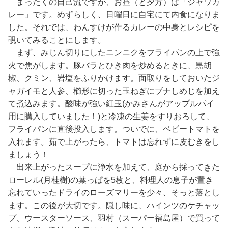
まったくの自己流ですが、お昼（と夕方）は「ジャワカ
レー」です。めずらしく、日曜日に自宅にて内食になりま
した。それでは、わんすけが作るカレーの中身とレシピを
覗いてみることにします。
まず、みじん切りにしたニンニクをフライパンの上で強
火で焦がします。豚バラとひき肉を炒めるときに、黒胡
椒、クミン、岩塩をふりかけます。面取りをしておいたジ
ャガイモと人参、櫛形に切った玉ねぎにブナしめじを加え
て煮込みます。酸味が強い紅玉(かみさんがアップルパイ
用に購入していました！)と冷凍の生姜をすりおろして、
フライパンに直後投入します。ついでに、ベビートマトを
入れます。茹で上がったら、トマトは忘れずに皮むきをし
ましょう！
出来上がったスープに浄水を加えて、庭から採ってきた
ローレル(月桂樹)の葉っぱを5枚と、料理人の息子が置き
忘れていったドライのローズマリーを少々、そっと落とし
ます。この後が大切です。隠し味に、ハインツのケチャッ
プ、ウースターソース、羽村（スーパー福島屋）で買って