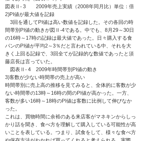
図表Ⅱ- 3 2009年売上実績（2008年同月比）単位：倍
2)PI値が最大値を記録
3回を通してPI値は高い数値を記録した。その各回の時
間帯別PI値の動きが図Ⅱ-4である。中でも、8月29～30日
の16時～17時の記録は最大値であった。日々購入する食
パンのPI値が平均2～3％だと言われている中、それを大
きく上回る記録で、3回全てが記録的な数値であったと須
藤店長は言っていた。
図表Ⅱ- 4 2009年時間帯別PI値の動き
3)客数が少ない時間帯の売上が高い
時間帯別に売上高の推移を見てみると、全体的に客数が少
ない時間帯の13時～16時の間のPI値が高かった。一方、
客数が多い16時～18時のPI値は客数に比例して伸びなか
った。
これは、買物時間に余裕のある来店客がマネキンからしっ
かり話を聞き、食べ方を理解して購入している可能性が高
いことを表している。つまり、試食をして、様々な食べ方
や保存方法がわかれば買ってくれると考えられる。実際、