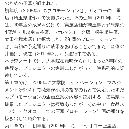
のための予算が組まれた。
初年度（2009年）のプロモーションは、ヤオコーの上里
店（埼玉県北部）で実施された。その翌年（2010年）に
は、初年度の成果を受けて、実施店舗が埼玉県と群馬県の
4店舗（川越南古谷店、ワカバウォーク店、桐生相生店、
太田小舞木店）に拡大した。2年間のプロモーションで
は、当初の予定通りに成果をあげることができた。全体の
計画は、現在（2011年3月）も進行中である。
本研究ノートでは、大学院在籍時からはじまった3年間の
進行を、プロジェクトの進展にしたがって、時系列的に記
述していく。
第Ⅰ章では、2008年に大学院（イノベーション・マネジ
メント研究科）で花畑が小川の指導のもとで策定したすだ
ちプロモーションの企画立案の内容を説明する。徳島県へ
提案したプロジェクトは複数あったが、その中で「食品ス
ーパー・ヤオコー」での店頭プロモーション計画の部分を
抜き出して紹介する。
第Ⅱ章では、初年度（2009年）に、「ヤオコー上里店」