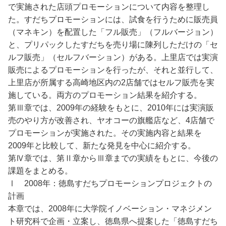
で実施された店頭プロモーションについて内容を整理し
た。すだちプロモーションには、試食を行うために販売員
（マネキン）を配置した「フル販売」（フルバージョン）
と、プリパックしたすだちを売り場に陳列しただけの「セ
ルフ販売」（セルフバーション）がある。上里店では実演
販売によるプロモーションを行ったが、それと並行して、
上里店が所属する高崎地区内の2店舗ではセルフ販売を実
施している。両方のプロモーション結果を紹介する。
第Ⅲ章では、2009年の経験をもとに、2010年には実演販
売のやり方が改善され、ヤオコーの旗艦店など、4店舗で
プロモーションが実施された。その実施内容と結果を
2009年と比較して、新たな発見を中心に紹介する。
第Ⅳ章では、第Ⅱ章からⅢ章までの実績をもとに、今後の
課題をまとめる。
Ⅰ 2008年：徳島すだちプロモーションプロジェクトの
計画
本章では、2008年に大学院イノベーション・マネジメン
ト研究科で企画・立案し、徳島県へ提案した「徳島すだち