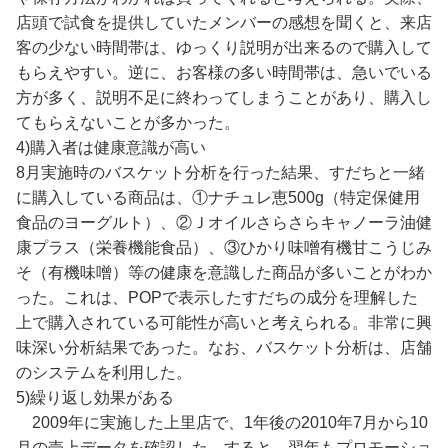
店頭で試食を提供していたメンバーの感想を聞くと、来店
客の少ない時間帯は、ゆっくり説明が出来るので購入して
もらえやすい。逆に、お客様の多い時間帯は、急いでいる
方が多く、説明不足に終わってしまうことがあり、購入し
てもらえないことが多かった。
4)購入者は健康意識が高い
8月実施時のバスケット分析を行った結果、すだちと一緒
に購入している商品は、①ナチュレ恵500g（特定保健用
食品のヨーグルト）、②Ｊオイルさらさらキャノーラ油健
康プラス（栄養機能食品）、③ひかり味噌有機甘こうじみ
そ（有機味噌）等の健康を意識した商品が多いことがわか
った。これは、POPで表示したすだちの成分を理解した
上で購入されている可能性が高いと考えられる。非常に興
味深い分析結果であった。なお、バスケット分析は、店舗
のシステムを利用した。
5)繰り返し効果がある
2009年に実施した上里店で、1年後の2010年7月から10
月の売上データを確認した。すると、翌年もプロモーショ