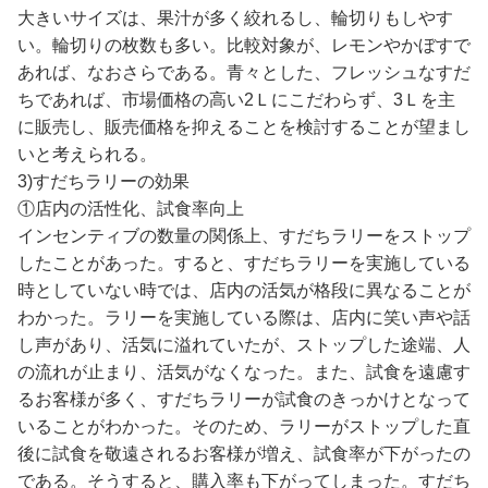
大きいサイズは、果汁が多く絞れるし、輪切りもしやす
い。輪切りの枚数も多い。比較対象が、レモンやかぼすで
あれば、なおさらである。青々とした、フレッシュなすだ
ちであれば、市場価格の高い2Ｌにこだわらず、3Ｌを主
に販売し、販売価格を抑えることを検討することが望まし
いと考えられる。
3)すだちラリーの効果
①店内の活性化、試食率向上
インセンティブの数量の関係上、すだちラリーをストップ
したことがあった。すると、すだちラリーを実施している
時としていない時では、店内の活気が格段に異なることが
わかった。ラリーを実施している際は、店内に笑い声や話
し声があり、活気に溢れていたが、ストップした途端、人
の流れが止まり、活気がなくなった。また、試食を遠慮す
るお客様が多く、すだちラリーが試食のきっかけとなって
いることがわかった。そのため、ラリーがストップした直
後に試食を敬遠されるお客様が増え、試食率が下がったの
である。そうすると、購入率も下がってしまった。すだち