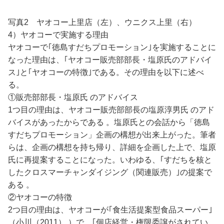
写真2 ヤオコー上里店（左）、ウニクス上里（右）
4）ヤオコーで実施する理由
ヤオコーで｢徳島すだちプロモーション｣を実施することに
なった理由は、｢ヤオコー販売部部長・塩原氏のアドバイ
ス｣と｢ヤオコーの特徴｣である。その理由を以下に述べ
る。
①販売部部長・塩原氏 のアドバイス
1つ目の理由は、ヤオコー販売部部長の塩原淳男氏 のアド
バイスがあったからである 。塩原氏との会話から「徳島
すだちプロモーション」企画の構想が出来上がった。筆者
らは、企画の構想を持ち帰り、詳細を企画した上で、塩原
氏に再提案することになった。いわゆる、｢すだちを核と
したクロスマーチャンダイジング（関連販売）｣の提案で
ある 。
②ヤオコーの特徴
2つ目の理由は、ヤオコーが｢食生活提案型食品スーパー｣
（小川（2011） ）で、｢個店経営・権限委譲がされてい