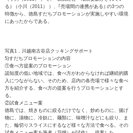
る｣ （小川（2011） ）、｢売場間の連携がある｣ の3つの
特徴から、徳島すだちプロモーションが実施しやすい環境
にあったからである。
写真1．川越南古谷店クッキングサポート
5)すだちプロモーションの内容
①食べ方提案のプロモーション
認知度の低い地域では、食べ方がわからなければ継続的購
入につながらない。そのため、店内の各売場で様々な食べ
方を紹介する、食べ方の提案を行うプロモーションとす
る。
②試食メニュー案
徳島では、焼きものに絞るだけでなく、炒めものに、揚げ
物に、漬物に、冷奴に、麺類に、味噌汁などにも絞り、ま
た、輪切りスライスにするなど様々な方法で食べる。その
試食メニュー案を筆者（花畑）が試作し、提案した。