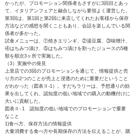
かったが、プロモーション関係者もさすがに3回目とあっ
て、イタリアンフェアと融合しながら要領よく運営した。
第3回は、第1回と第2回に来店してくれたお客様から保存
方法などの感想を聞くこともあり、会話を楽しんでいる関
係者が多かった。
試食メニューは、①焼きエリンギ、②湯豆腐、③味噌汁、
④はちみつ漬け、⑤はちみつ漬けを割ったジュースの5種
類を順次3ヶ所で実施した。
（3）実施中の発見
上里店での3回のプロモーションを通じて、情報提供と売
り方の2つのことが売上と浸透のために重要だということ
がわかった（図表Ⅱ-1）。すだちラリーは、予想通りの効
果を出してくれ、認知度の低い地域での購入の動機付けに
大いに貢献した。
図表Ⅱ- 1 認知度の低い地域でのプロモーションで重要
なこと
1)食べ方、保存方法の情報提供
大量消費する食べ方や長期保存の方法を伝えることが、購