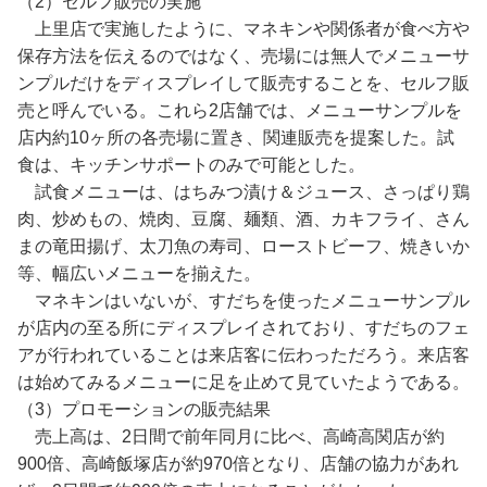
（2）セルフ販売の実施
上里店で実施したように、マネキンや関係者が食べ方や
保存方法を伝えるのではなく、売場には無人でメニューサ
ンプルだけをディスプレイして販売することを、セルフ販
売と呼んでいる。これら2店舗では、メニューサンプルを
店内約10ヶ所の各売場に置き、関連販売を提案した。試
食は、キッチンサポートのみで可能とした。
試食メニューは、はちみつ漬け＆ジュース、さっぱり鶏
肉、炒めもの、焼肉、豆腐、麺類、酒、カキフライ、さん
まの竜田揚げ、太刀魚の寿司、ローストビーフ、焼きいか
等、幅広いメニューを揃えた。
マネキンはいないが、すだちを使ったメニューサンプル
が店内の至る所にディスプレイされており、すだちのフェ
アが行われていることは来店客に伝わっただろう。来店客
は始めてみるメニューに足を止めて見ていたようである。
（3）プロモーションの販売結果
売上高は、2日間で前年同月に比べ、高崎高関店が約
900倍、高崎飯塚店が約970倍となり、店舗の協力があれ