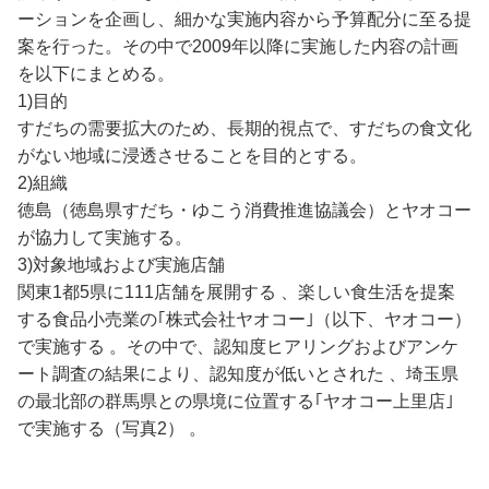
ーションを企画し、細かな実施内容から予算配分に至る提
案を行った。その中で2009年以降に実施した内容の計画
を以下にまとめる。
1)目的
すだちの需要拡大のため、長期的視点で、すだちの食文化
がない地域に浸透させることを目的とする。
2)組織
徳島（徳島県すだち・ゆこう消費推進協議会）とヤオコー
が協力して実施する。
3)対象地域および実施店舗
関東1都5県に111店舗を展開する 、楽しい食生活を提案
する食品小売業の｢株式会社ヤオコー｣（以下、ヤオコー）
で実施する 。その中で、認知度ヒアリングおよびアンケ
ート調査の結果により、認知度が低いとされた 、埼玉県
の最北部の群馬県との県境に位置する｢ヤオコー上里店｣
で実施する（写真2） 。