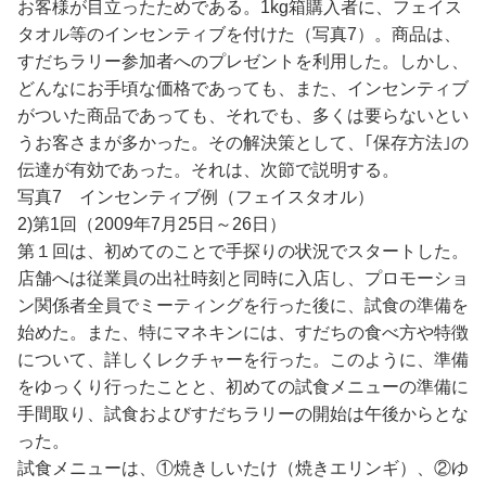
お客様が目立ったためである。1kg箱購入者に、フェイス
タオル等のインセンティブを付けた（写真7）。商品は、
すだちラリー参加者へのプレゼントを利用した。しかし、
どんなにお手頃な価格であっても、また、インセンティブ
がついた商品であっても、それでも、多くは要らないとい
うお客さまが多かった。その解決策として、｢保存方法｣の
伝達が有効であった。それは、次節で説明する。
写真7 インセンティブ例（フェイスタオル）
2)第1回（2009年7月25日～26日）
第１回は、初めてのことで手探りの状況でスタートした。
店舗へは従業員の出社時刻と同時に入店し、プロモーショ
ン関係者全員でミーティングを行った後に、試食の準備を
始めた。また、特にマネキンには、すだちの食べ方や特徴
について、詳しくレクチャーを行った。このように、準備
をゆっくり行ったことと、初めての試食メニューの準備に
手間取り、試食およびすだちラリーの開始は午後からとな
った。
試食メニューは、①焼きしいたけ（焼きエリンギ）、②ゆ