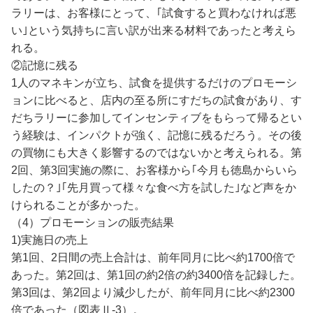
ラリーは、お客様にとって、｢試食すると買わなければ悪
い｣という気持ちに言い訳が出来る材料であったと考えら
れる。
②記憶に残る
1人のマネキンが立ち、試食を提供するだけのプロモーシ
ョンに比べると、店内の至る所にすだちの試食があり、す
だちラリーに参加してインセンティブをもらって帰るとい
う経験は、インパクトが強く、記憶に残るだろう。その後
の買物にも大きく影響するのではないかと考えられる。第
2回、第3回実施の際に、お客様から｢今月も徳島からいら
したの？｣｢先月買って様々な食べ方を試した｣など声をか
けられることが多かった。
（4）プロモーションの販売結果
1)実施日の売上
第1回、2日間の売上合計は、前年同月に比べ約1700倍で
あった。第2回は、第1回の約2倍の約3400倍を記録した。
第3回は、第2回より減少したが、前年同月に比べ約2300
倍であった（図表Ⅱ-3）。