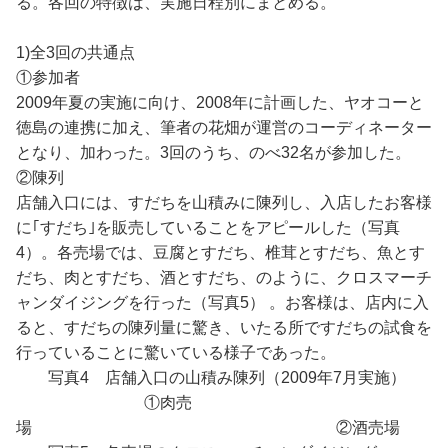
る。各回の特徴は、実施日程別にまとめる。
1)全3回の共通点
①参加者
2009年夏の実施に向け、2008年に計画した、ヤオコーと
徳島の連携に加え、筆者の花畑が運営のコーディネーター
となり、加わった。3回のうち、のべ32名が参加した。
②陳列
店舗入口には、すだちを山積みに陳列し、入店したお客様
に｢すだち｣を販売していることをアピールした（写真
4）。各売場では、豆腐とすだち、椎茸とすだち、魚とす
だち、肉とすだち、酒とすだち、のように、クロスマーチ
ャンダイジングを行った（写真5） 。お客様は、店内に入
ると、すだちの陳列量に驚き、いたる所ですだちの試食を
行っていることに驚いている様子であった。
写真4 店舗入口の山積み陳列（2009年7月実施）
①肉売
場 ②酒売場