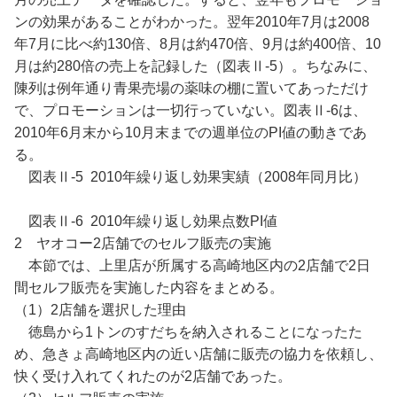
ンの効果があることがわかった。翌年2010年7月は2008
年7月に比べ約130倍、8月は約470倍、9月は約400倍、10
月は約280倍の売上を記録した（図表Ⅱ-5）。ちなみに、
陳列は例年通り青果売場の薬味の棚に置いてあっただけ
で、プロモーションは一切行っていない。図表Ⅱ-6は、
2010年6月末から10月末までの週単位のPI値の動きであ
る。
図表Ⅱ-5 2010年繰り返し効果実績（2008年同月比）
図表Ⅱ-6 2010年繰り返し効果点数PI値
2 ヤオコー2店舗でのセルフ販売の実施
本節では、上里店が所属する高崎地区内の2店舗で2日
間セルフ販売を実施した内容をまとめる。
（1）2店舗を選択した理由
徳島から1トンのすだちを納入されることになったた
め、急きょ高崎地区内の近い店舗に販売の協力を依頼し、
快く受け入れてくれたのが2店舗であった。