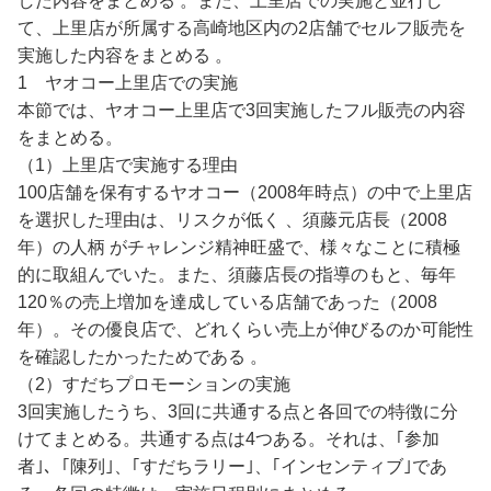
した内容をまとめる 。また、上里店での実施と並行し
て、上里店が所属する高崎地区内の2店舗でセルフ販売を
実施した内容をまとめる 。
1 ヤオコー上里店での実施
本節では、ヤオコー上里店で3回実施したフル販売の内容
をまとめる。
（1）上里店で実施する理由
100店舗を保有するヤオコー（2008年時点）の中で上里店
を選択した理由は、リスクが低く 、須藤元店長（2008
年）の人柄 がチャレンジ精神旺盛で、様々なことに積極
的に取組んでいた。また、須藤店長の指導のもと、毎年
120％の売上増加を達成している店舗であった（2008
年）。その優良店で、どれくらい売上が伸びるのか可能性
を確認したかったためである 。
（2）すだちプロモーションの実施
3回実施したうち、3回に共通する点と各回での特徴に分
けてまとめる。共通する点は4つある。それは、｢参加
者｣、｢陳列｣、｢すだちラリー｣、｢インセンティブ｣であ