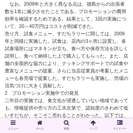
なお、2009年と大きく異なる点は、徳島からの出張者
数を1名に減少させたことである。プロモーションの費用
効率を確認するためである。結果として、1回の実施につ
いて、20～40万円はコストが削減できた。
売り方、試食メニュー、すだちラリーに関しては、2009
年と同様に実施した。試食は、店内の3ヶ所に設置し、各
試食場所にはマネキンが立ち、食べ方や保存方法を詳しく
説明し、食べて納得した上で購入してもらった。また、店
舗の全面的な協力により、クッキングサポートでの試食や
豊富なメニューの提案、さらに当店従業員が考案したメニ
ューも各売場で提案した。すだちラリーも実施し、売場の
活気づけに大きく貢献した。
2 プロモーション実施中での発見
二年目の実施では、食文化が浸透していない地域であって
も、情報提供や売り方の工夫次第で、認知度のきわめて低
いすだちが、そこそこ売れることがわかった。以下では、
情報提供の重要性と売り場の作り方を説明していく。
メニュー
ホーム
検索
トップ
サイドバー
(1)情報提供と売り方の重要性