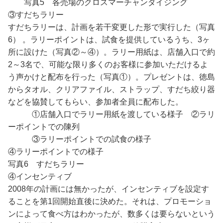
写真5 各売場のクロスマーチャンダイジング
③すだちラリー
すだちラリーは、計画を若干変更した形で実行した（写真
6） 。ラリーポイントは、試食を提供しているうち、3ヶ
所に設けた（写真②～④）。ラリー用紙は、店舗入口で約
2～3名で、可能な限り多くのお客様に参加いただけるよ
う声かけと配布を行った（写真①）。プレゼントは、徳島
からタオル、クリアファイル、ストラップ、すだち絞り器
などを協賛してもらい、参加者全員に配布した。
①店舗入口でラリー用紙を渡している様子 ②ラリ
ーポイントでの陳列
③ラリーポイントでの試食の様子
④ラリーポイントでの様子
写真6 すだちラリー
④インセンティブ
2008年の計画には無かったが、インセンティブを設定す
ることを第1回開始直後に決めた。それは、プロモーショ
ンによって食べ方はわかったが、数多くは要らないという