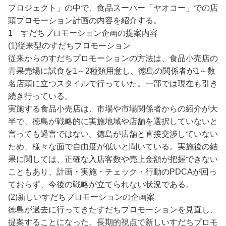
プロジェクト」の中で、食品スーパー「ヤオコー」での店
頭プロモーション計画の内容を紹介する。
1 すだちプロモーション企画の提案内容
(1)従来型のすだちプロモーション
従来からのすだちプロモーションの方法は、食品小売店の
青果売場に試食を1～2種類用意し、徳島の関係者が1～数
名店頭に立つスタイルで行っていた。一部では現在も引き
続き行っている。
実施する食品小売店は、市場や市場関係者からの紹介が大
半で、徳島が戦略的に実施地域や店舗を選択していないと
言っても過言ではない。徳島が店舗と直接交渉していない
ため、様々な面で自由度が低いと聞いている。実施後の結
果に関しては、正確な入店客数や売上金額が把握できない
こともあり、計画・実施・チェック・行動のPDCAが回っ
ておらず、今後の戦略が立てられない状況である。
(2)新しいすだちプロモーションの企画案
徳島が過去に行ってきたすだちプロモーションを見直し、
提案することになった。長期的視点で新しいすだちプロモ