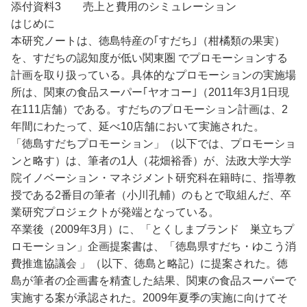
添付資料3 売上と費用のシミュレーション
はじめに
本研究ノートは、徳島特産の｢すだち｣（柑橘類の果実）
を、すだちの認知度が低い関東圏 でプロモーションする
計画を取り扱っている。具体的なプロモーションの実施場
所は、関東の食品スーパー｢ヤオコー｣（2011年3月1日現
在111店舗）である。すだちのプロモーション計画は、2
年間にわたって、延べ10店舗において実施された。
「徳島すだちプロモーション」（以下では、プロモーショ
ンと略す）は、筆者の1人（花畑裕香）が、法政大学大学
院イノベーション・マネジメント研究科在籍時に、指導教
授である2番目の筆者（小川孔輔）のもとで取組んだ、卒
業研究プロジェクトが発端となっている。
卒業後（2009年3月）に、「とくしまブランド 巣立ちプ
ロモーション」企画提案書は、「徳島県すだち・ゆこう消
費推進協議会 」（以下、徳島と略記）に提案された。徳
島が筆者の企画書を精査した結果、関東の食品スーパーで
実施する案が承認された。2009年夏季の実施に向けてそ