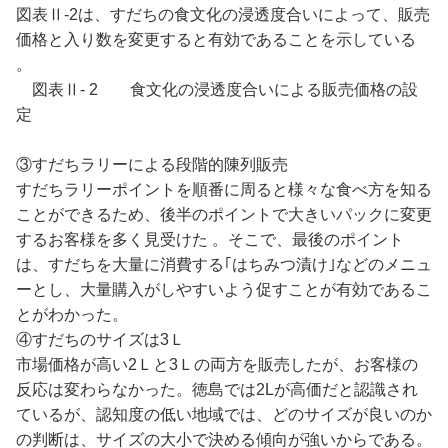
図表Ⅱ-2は、すだちの食文化の浸透度合いによって、販売
価格と入り数を変更すると有効であることを示している
。
図表Ⅱ- 2 食文化の浸透度合いによる販売価格の設
定
③すだちラリーによる段階的陳列販売
すだちラリーポイントを順番に周ると様々な食べ方を知る
ことができるため、後半のポイントで大きいパックに変更
するお客様を多く見受けた 。そこで、最後のポイント
は、すだちを大量に消費する｢はちみつ漬け｣などのメニュ
ーとし、大量購入がしやすいよう促すことが有効であるこ
とがわかった。
④すだちのサイズは3Ｌ
市場価格が高い2Ｌと3Ｌの両方を販売したが、お客様の
反応は変わらなかった。徳島では2Lが高価だと認識され
ているが、認知度の低い地域では、どのサイズが良いのか
の判断は、サイズの大小で決める傾向が強いからである。