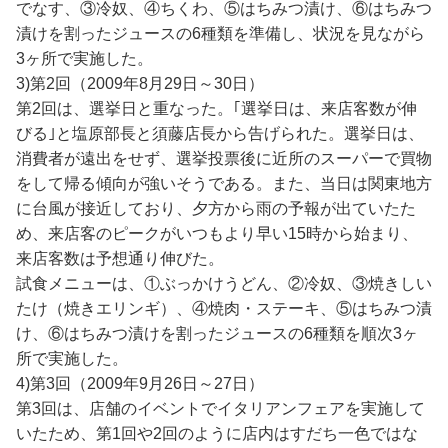
でなす、③冷奴、④ちくわ、⑤はちみつ漬け、⑥はちみつ
漬けを割ったジュースの6種類を準備し、状況を見ながら
3ヶ所で実施した。
3)第2回（2009年8月29日～30日）
第2回は、選挙日と重なった。｢選挙日は、来店客数が伸
びる｣と塩原部長と須藤店長から告げられた。選挙日は、
消費者が遠出をせず、選挙投票後に近所のスーパーで買物
をして帰る傾向が強いそうである。また、当日は関東地方
に台風が接近しており、夕方から雨の予報が出ていたた
め、来店客のピークがいつもより早い15時から始まり、
来店客数は予想通り伸びた。
試食メニューは、①ぶっかけうどん、②冷奴、③焼きしい
たけ（焼きエリンギ）、④焼肉・ステーキ、⑤はちみつ漬
け、⑥はちみつ漬けを割ったジュースの6種類を順次3ヶ
所で実施した。
4)第3回（2009年9月26日～27日）
第3回は、店舗のイベントでイタリアンフェアを実施して
いたため、第1回や2回のように店内はすだち一色ではな