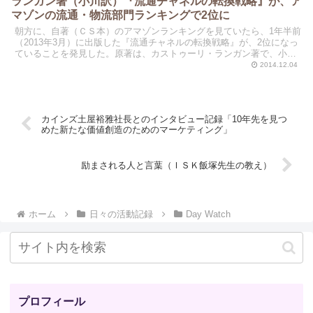
ランガン著（小川訳）『流通チャネルの転換戦略』が、ア
マゾンの流通・物流部門ランキングで2位に
朝方に、自著（ＣＳ本）のアマゾンランキングを見ていたら、1年半前
（2013年3月）に出版した『流通チャネルの転換戦略』が、2位になっ
ていることを発見した。原著は、カストゥーリ・ランガン著で、小川
孔輔(監訳)、小川浩孝(翻訳)である。
2014.12.04
カインズ土屋裕雅社長とのインタビュー記録「10年先を見つ
めた新たな価値創造のためのマーケティング」
励まされる人と言葉（ＩＳＫ飯塚先生の教え）
ホーム
日々の活動記録
Day Watch
プロフィール