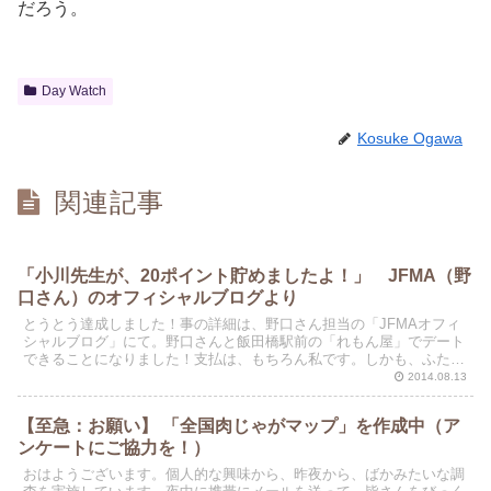
だろう。
Day Watch
Kosuke Ogawa
関連記事
「小川先生が、20ポイント貯めましたよ！」 JFMA（野
口さん）のオフィシャルブログより
とうとう達成しました！事の詳細は、野口さん担当の「JFMAオフィ
シャルブログ」にて。野口さんと飯田橋駅前の「れもん屋」でデート
できることになりました！支払は、もちろん私です。しかも、ふたり
っきりではなく、飛び入り歓迎のデートです。すでに二人...
2014.08.13
【至急：お願い】 「全国肉じゃがマップ」を作成中（ア
ンケートにご協力を！）
おはようございます。個人的な興味から、昨夜から、ばかみたいな調