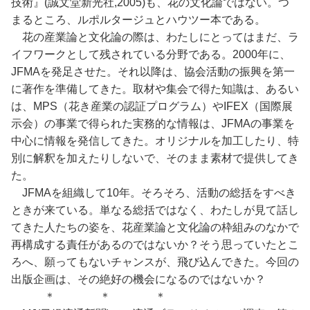
技術』(誠文堂新光社,2005)も、花の文化論ではない。つ
まるところ、ルポルタージュとハウツー本である。
花の産業論と文化論の際は、わたしにとってはまだ、ラ
イフワークとして残されている分野である。2000年に、
JFMAを発足させた。それ以降は、協会活動の振興を第一
に著作を準備してきた。取材や集会で得た知識は、あるい
は、MPS（花き産業の認証プログラム）やIFEX（国際展
示会）の事業で得られた実務的な情報は、JFMAの事業を
中心に情報を発信してきた。オリジナルを加工したり、特
別に解釈を加えたりしないで、そのまま素材で提供してき
た。
JFMAを組織して10年。そろそろ、活動の総括をすべき
ときが来ている。単なる総括ではなく、わたしが見て話し
てきた人たちの姿を、花産業論と文化論の枠組みのなかで
再構成する責任があるのではないか？そう思っていたとこ
ろへ、願ってもないチャンスが、飛び込んできた。今回の
出版企画は、その絶好の機会になるのではないか？
＊ ＊ ＊