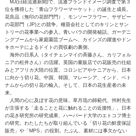
MJ(日経流通新聞)で、流通ブランドイメージ調査で第３
位を獲得した「青山フラワーマーケット」の誕生と成長。
花良品（無印の花部門門）、モンソーフラワー、サザビー
の花部門（JP)との競争。種苗会社としてのキリンとサン
トリーの花事業への参入。青いバラの開発秘話。ガーデニ
ングブームから家庭園芸ブームへ、カインズの躍進やドン
キホーテによるドイトの買収劇の裏側。
海外の日系人（タイチェンマイの斉藤さん、カリフォル
ニアの松井さん）の活躍。英国の量販店での花販売の仕組
みとアフリカ大陸の位置。コロンビアやケニアから、日本
に向かう切り花。中国、韓国、マレーシア、インド、ベト
ナムからの切り花の輸入。そして、日本の花生産者の未
来。
人間の心に及ぼす花の意味。草月琉の師範代、州村先生
が主張する「走ることと花に触れることの近接性」。日本
の花き研究所の研究成果、ハーバード大学のエトコフ博士
の研究。わたしたちが取り組んでいる「切り花の鮮度保証
販売」や「MPS」の役割。たぶん、素材には事欠かない