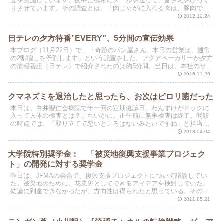
査を実施しています。夜中に携帯にメールを送って、皆さんをびっく
りさせています。その調査とは、「肉じゃがに入れる肉は、豚肉です
か、牛肉ですか、それとも鶏肉ですか？」というものです。
2012.12.24
日テレの夕方特番”EVERY”、5分間の宣伝効果
本ブログ（11月22日）で、「奇跡のパン屋さん、本日の営業は、通常
の2割増しを予測します」という託宣をした。アクアベーカリーが夕方
の情報番組（日テレ）で紹介されたのは約5分間。当日は、本社のサー
バーがダウンするくらいのアクセスがあった。
2016.11.28
クマネズミを退治したと思ったら、お次はピロリ菌だった
本日は、白井聖仁会病院で年一回の定期健診日。わんすけがドックに
入って人体の検査とは？これいかに。正午前に無事検査は終了。問診
の時点では、「取り立てて悪いところはないみたいですね」と担当の
医師からの診断。どきどきで診察室に入ったのは、去年とう...
2018.04.04
大学院特別奨学金： 「被災地復興支援事業プロジェク
ト」の開発に対する奨学金
昨日は、JFMAの会合で、復興支援プロジェクトについて議論してい
た。被災地のために、花業界としてできるアイデアを検討していた。
結論に到達できなかったが、方向性は得られたと思っている。その席
で、自分が校長を務めているIM研究科で、被災地復興の...
2011.05.21