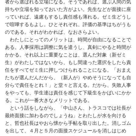
者から選ばれる立場になる。そうであれば、選ぶ人間の気
持ちや立場を知っておいた方がよい。先生などが面接に座
っていれば、遠慮もするし責任感も薄れる。ゼミ生どうし
で喧嘩するもよし。ひとそれぞれ、評価の基準はちがうも
のである。それがわかれば、なおさらよい。
わたしにとってのメリットは、時間が自由になることで
ある。人事採用は調整に気を遣うし、真剣にやると時間が
かかる。それ以上に重要なことは、選んだ対象（新ゼミ
生）がわたしではないから、もし間違った選択をしたら責
任をすべてゼミ生に押しつけられることになる。「おまえ
たちが選んだんだから、（新人が）やめそうになっても自
分らで責任をとれ！」と堂々と言える。だから、失敗人事
をやっても、学生達は責任を感じて下級生をかばいにかか
る。これが一番大きなメリットである。
という話をしながら、「中山さん、トラスコでは社長が
最終面接に加わるのでしょうね」とわたしが水を向ける
と、哲也社長はやおら懐から手帖を取り出した。消しゴム
を出して、４月と５月の面接スケジュールを消しはじめ