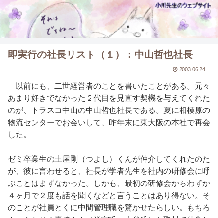
即実行の社長リスト（１）：中山哲也社長
2003.06.24
以前にも、二世経営者のことを書いたことがある。元々
あまり好きでなかった２代目を見直す契機を与えてくれた
のが、トラスコ中山の中山哲也社長である。夏に相模原の
物流センターでお会いして、昨年末に東大阪の本社で再会
した。
ゼミ卒業生の土屋剛（つよし）くんが仲介してくれたのた
が、彼に言わせると、社長が学者先生を社内の研修会に呼
ぶことはまずなかった。しかも、最初の研修会からわずか
４ヶ月で２度も話を聞くなどと言うことはあり得ない。そ
のことが社員とくに中間管理職を驚かせたらしい。もちろ