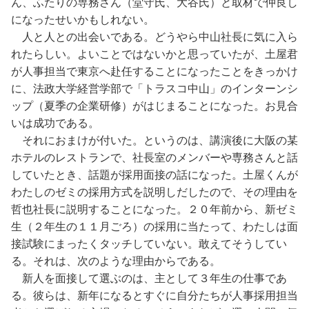
ん、ふたりの専務さん（堂守氏、大谷氏）と取材で仲良し
になったせいかもしれない。
人と人との出会いである。どうやら中山社長に気に入ら
れたらしい。よいことではないかと思っていたが、土屋君
が人事担当で東京へ赴任することになったことをきっかけ
に、法政大学経営学部で「トラスコ中山」のインターンシ
ップ（夏季の企業研修）がはじまることになった。お見合
いは成功である。
それにおまけが付いた。というのは、講演後に大阪の某
ホテルのレストランで、社長室のメンバーや専務さんと話
していたとき、話題が採用面接の話になった。土屋くんが
わたしのゼミの採用方式を説明しだしたので、その理由を
哲也社長に説明することになった。２０年前から、新ゼミ
生（２年生の１１月ごろ）の採用に当たって、わたしは面
接試験にまったくタッチしていない。敢えてそうしてい
る。それは、次のような理由からである。
新人を面接して選ぶのは、主として３年生の仕事であ
る。彼らは、新年になるとすぐに自分たちが人事採用担当