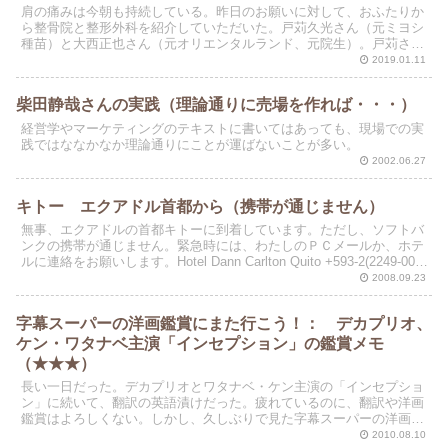
肩の痛みは今朝も持続している。昨日のお願いに対して、おふたりか
ら整骨院と整形外科を紹介していただいた。戸苅久光さん（元ミヨシ
種苗）と大西正也さん（元オリエンタルランド、元院生）。戸苅さん
から紹介していただいたのは、葛飾区柴又の「匡正堂斎藤整...
2019.01.11
柴田静哉さんの実践（理論通りに売場を作れば・・・）
経営学やマーケティングのテキストに書いてはあっても、現場での実
践ではななかなか理論通りにことが運ばないことが多い。
2002.06.27
キトー エクアドル首都から（携帯が通じません）
無事、エクアドルの首都キトーに到着しています。ただし、ソフトバ
ンクの携帯が通じません。緊急時には、わたしのＰＣメールか、ホテ
ルに連絡をお願いします。Hotel Dann Carlton Quito +593-2(2249-008
です。221...
2008.09.23
字幕スーパーの洋画鑑賞にまた行こう！： デカプリオ、
ケン・ワタナベ主演「インセプション」の鑑賞メモ
（★★★）
長い一日だった。デカプリオとワタナベ・ケン主演の「インセプショ
ン」に続いて、翻訳の英語漬けだった。疲れているのに、翻訳や洋画
鑑賞はよろしくない。しかし、久しぶりで見た字幕スーパーの洋画は
見ごたえがあった。
2010.08.10