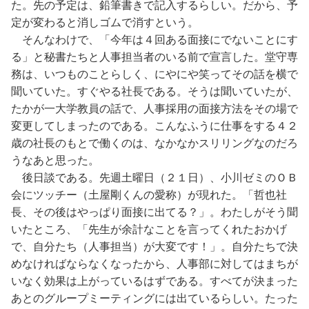
た。先の予定は、鉛筆書きで記入するらしい。だから、予
定が変わると消しゴムで消すという。
そんなわけで、「今年は４回ある面接にでないことにす
る」と秘書たちと人事担当者のいる前で宣言した。堂守専
務は、いつものことらしく、にやにや笑ってその話を横で
聞いていた。すぐやる社長である。そうは聞いていたが、
たかが一大学教員の話で、人事採用の面接方法をその場で
変更してしまったのである。こんなふうに仕事をする４２
歳の社長のもとで働くのは、なかなかスリリングなのだろ
うなあと思った。
後日談である。先週土曜日（２１日）、小川ゼミのＯＢ
会にツッチー（土屋剛くんの愛称）が現れた。「哲也社
長、その後はやっぱり面接に出てる？」。わたしがそう聞
いたところ、「先生が余計なことを言ってくれたおかげ
で、自分たち（人事担当）が大変です！」。自分たちで決
めなければならなくなったから、人事部に対してはまちが
いなく効果は上がっているはずである。すべてが決まった
あとのグループミーティングには出ているらしい。たった