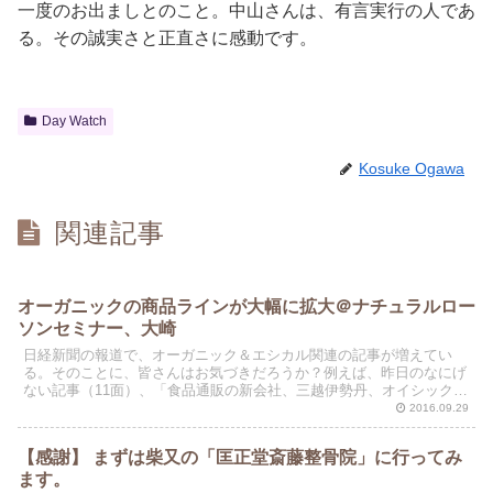
一度のお出ましとのこと。中山さんは、有言実行の人であ
る。その誠実さと正直さに感動です。
Day Watch
Kosuke Ogawa
関連記事
オーガニックの商品ラインが大幅に拡大＠ナチュラルロー
ソンセミナー、大崎
日経新聞の報道で、オーガニック＆エシカル関連の記事が増えてい
る。そのことに、皆さんはお気づきだろうか？例えば、昨日のなにげ
ない記事（11面）、「食品通販の新会社、三越伊勢丹、オイシックス
と」。有機野菜などを扱う通販子会社の設立です。そんな中...
2016.09.29
【感謝】 まずは柴又の「匡正堂斎藤整骨院」に行ってみ
ます。