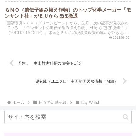
ＧＭＯ（遺伝子組み換え作物）のトップ化学メーカー「モ
ンサント社」がＥＵからほぼ撤退
国際環境ＮＧＯ（グリーンピース）から、先月、次の記事が発表され
ている。「モンサントの遺伝子組み換え作物、EUから“ほぼ”撤退！」
（2013-07-19 13:32）。米国とＥＵの環境農業政策の違いが浮き彫り
になった形だ。この先は、後述の記事...
2013.09.05
予告： 中山哲也社長の面接後日談
優衣庫（ユニクロ）中国新国民服構想（前編）
ホーム
日々の活動記録
Day Watch