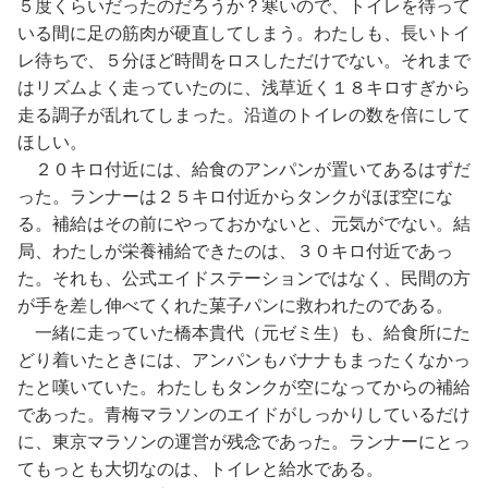
５度くらいだったのだろうか？寒いので、トイレを待って
いる間に足の筋肉が硬直してしまう。わたしも、長いトイ
レ待ちで、５分ほど時間をロスしただけでない。それまで
はリズムよく走っていたのに、浅草近く１８キロすぎから
走る調子が乱れてしまった。沿道のトイレの数を倍にして
ほしい。
２０キロ付近には、給食のアンパンが置いてあるはずだ
った。ランナーは２５キロ付近からタンクがほぼ空にな
る。補給はその前にやっておかないと、元気がでない。結
局、わたしが栄養補給できたのは、３０キロ付近であっ
た。それも、公式エイドステーションではなく、民間の方
が手を差し伸べてくれた菓子パンに救われたのである。
一緒に走っていた橋本貴代（元ゼミ生）も、給食所にた
どり着いたときには、アンパンもバナナもまったくなかっ
たと嘆いていた。わたしもタンクが空になってからの補給
であった。青梅マラソンのエイドがしっかりしているだけ
に、東京マラソンの運営が残念であった。ランナーにとっ
てもっとも大切なのは、トイレと給水である。