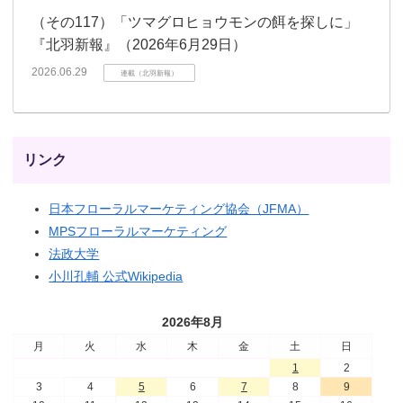
（その117）「ツマグロヒョウモンの餌を探しに」
『北羽新報』（2026年6月29日）
2026.06.29
連載（北羽新報）
リンク
日本フローラルマーケティング協会（JFMA）
MPSフローラルマーケティング
法政大学
小川孔輔 公式Wikipedia
2026年8月
月
火
水
木
金
土
日
1
2
3
4
5
6
7
8
9