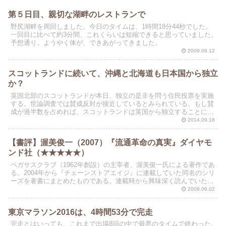
第５日目、親切な湖畔のレストランで
野尻湖畔を周回しました。今日のタイムは、1時間18分44秒でした。
一回目に比べて約3分間、これくらいは短縮できると思っていました。
予想通り。ようやく体が、できあがってきました。
2009.08.12
スコットランドに続いて、沖縄と北海道も日本国から独立
か？
英国北部のスコットランドが本日、独立の是非を問う住民投票を実施
する。世論調査では賛成反対が接近しているとみられている。もし賛
成が過半数を占めれば、スコットランドは英国から独立することにな
る。知らなかったが、約300年前は独立国だったらしい。
2014.09.18
【書評】渥美俊一（2007）『流通革命の真実』ダイヤモ
ンド社（★★★★★）
ペガサスクラブ（1962年創設）の主宰者、渥美俊一氏による著作であ
る。2004年から『チェーンストアエイジ』に連載していた同名のシリ
ーズを著書にまとめたものである。連載時から興味深く読んでいた
が、書籍の形にまとまったものを一気に読み返しみる...
2008.06.02
東京マラソン2016は、4時間53分で完走
完走とはいっても、これまで出場8回の中で最悪のタイムで終わった。