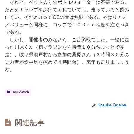
それと、ペット入りのボトルウォーターは不要である。
たとえキャップをあけてくれていても、走っていると飲み
にくい。それと３５０CCの量は無駄である。やはりアミ
ノバリューと同様に、コップで１００ｃｃ程度を注ぐべき
である。
しかし、開催者のみなさん、ご苦労様でした、一緒に走
った川原くん（初マラソンを４時間１０分ちょっとで完
走）、岐阜県洞戸村から参加の桑原さん（３時間３０分の
実力者が途中足を痛めて４時間台）、来年も走りましょう
ね。
Day Watch
Kosuke Ogawa
関連記事