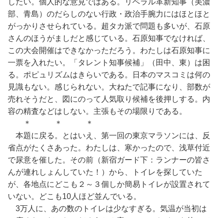
したい。個人的な意見ではある。リベラル革新知事（美濃
部、青島）のだらしのない行政・政治手腕力にはほとほと
がっかりさせられている。超タカ派で問題も多いが、石原
さんのほうがましだと感じている。石原知事でなければ、
この大会開催はできなかっただろう。わたしは石原知事に
一票を入れたい。「タレント知事候補」（田中、東）は困
る。ポピュリズムはきらいである。日本のマスコミは何の
見識もない。感じられない。大ねたで記事になり、部数が
売れそうだと、図にのって人気取り候補を後押しする。内
容の精査などはしない。主張もその場限りである。
＊ ＊ ＊
本題に戻る。とはいえ、第一回の東京マラソンには、反
省点がたくさあった。わたしは、寒かったので、浅草付近
で尿意を催した。その前（新宿ガード下：ランナーの皆さ
んが連れしょんしていた！）から、トイレを探していた
が、各地点にどこも２～３個しか簡易トイレが設置されて
いない。どこも10人ほど並んでいる。
3万人に、あの数のトイレは少なすぎる。気温が当初は