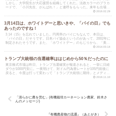
しかし、大学院生が大応援団を組織してくれた。法政カラーのプラカ
ードで、「小川先生、がんばれ！」と連呼をもらった。来年も出場を
予定している。今度は、練習量を増やして、3度目の4時...
2016.02.29
3月14日は、ホワイトデーと思いきや、「パイの日」でも
あったのですね！
3.14（15）を忘れていました。円周率のパイにちなんで、本日は、
「パイの日」だそうです。日本パイ協会というのがあって、2002年に
制定されたそうです。また、「ホワイトデー」のもじりから、「美白
の日」（ポーラが制定）でもあるそうです。
2014.03.14
トランプ大統領の当選確率ははじめから50％だったのに
東京株式市場は昨日、トランプ当選確実が報道されると、一挙に日経
ダウが1000円安に。一夜明けて、対ドル円為替レートが105円前後に
戻ると、今度は打って変わって「トランプ大統領に期待」とメディア
の論調は豹変した。日経平均は現在、約1000円高...
2016.11.10
「清らかに農を営む」(有機栽培カーネーション農家、鈴木さ
んのメッセージ)
『有機農産物の流通』（あとがき）