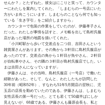
せんか？」とたずねた。彼女はにこりと笑って、カウンタ
ーにわたしを案内してくれた。「しまむらの一号店にいた
方がいま向こうにいます。しまむらのことなら何でも知っ
ている「生き字引」をご紹介しますから」
カウンターで包装の作業をしていたのが、伊藤孝子さん
だった。わたしが事情を話すと、メモ帳を出して島村呉服
店があった場所の地図を描いてくれた。
「小川町駅から歩いて交差点を二つ目、吉田さんという
雑貨屋さんがあります。その角から３軒目に島村呉服店が
あったのです。交差点の角から１軒目が魚やさん、２軒目
が自転車やさん、その隣の３軒目が島村呉服店でした。い
まは吉田さんになっていますが」
伊藤さんは、その当時。島村呉服店（一号店）で働いた
経験があった。そして、なんと、わたしたちが訪問した
30年前（昭和52年）、すなわち51年5月開店の翌秋に、児
玉店の店長を勤めていたのである。伊藤さんは、しまむら
女性店長の第一号だった。とても若くて50歳半ばにしか
見えないが、68歳である。伊藤さんも藤原会長も、私と