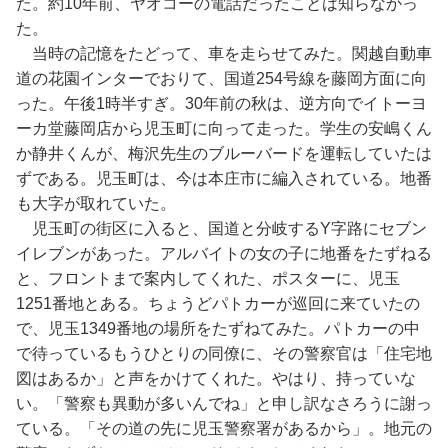
た。約10年前、ヤオコーの電話だったことは知らなかっ
た。
当時の記憶をたどって、車を走らせてみた。関越自動車
道の花園インターでおりて、国道254号線を藤岡方面に向
った。午後1時半すぎ。30年前の秋は、逆方向でイトーヨ
ーカ堂藤岡店から児玉町に向って走った。学生の安嶋くん
か静井くんが、梅沢先生のブルーバードを運転していたは
ずである。児玉町は、今は本庄市に編入されている。地番
も大字が取れていた。
児玉町の街区に入ると、国道と分岐するY字路にセブン
イレブンがあった。アルバイトの女の子に地番をたずねる
と、フロントまで案内してくれた、ポスターに、児玉
1251番地とある。ちょうどパトカーが巡回に来ていたの
で、児玉1349番地の場所をたずねてみた。パトカーの中
で待っているもうひとりの同僚に、その警察官は「住宅地
図はあるか」と声をかけてくれた。やはり、持っていな
い。「警察も異動が多いんでね」と申し訳なさろうに謝っ
ている。「その道の先に児玉警察署があるから」。地元の