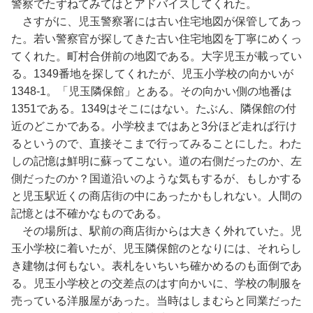
警察でたずねてみてはとアドバイスしてくれた。
さすがに、児玉警察署には古い住宅地図が保管してあっ
た。若い警察官が探してきた古い住宅地図を丁寧にめくっ
てくれた。町村合併前の地図である。大字児玉が載ってい
る。1349番地を探してくれたが、児玉小学校の向かいが
1348-1。「児玉隣保館」とある。その向かい側の地番は
1351である。1349はそこにはない。たぶん、隣保館の付
近のどこかである。小学校まではあと3分ほど走れば行け
るというので、直接そこまで行ってみることにした。わた
しの記憶は鮮明に蘇ってこない。道の右側だったのか、左
側だったのか？国道沿いのような気もするが、もしかする
と児玉駅近くの商店街の中にあったかもしれない。人間の
記憶とは不確かなものである。
その場所は、駅前の商店街からは大きく外れていた。児
玉小学校に着いたが、児玉隣保館のとなりには、それらし
き建物は何もない。表札をいちいち確かめるのも面倒であ
る。児玉小学校との交差点のはす向かいに、学校の制服を
売っている洋服屋があった。当時はしまむらと同業だった