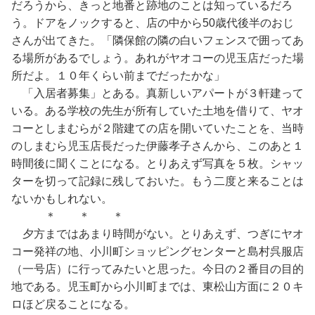
だろうから、きっと地番と跡地のことは知っているだろ
う。ドアをノックすると、店の中から50歳代後半のおじ
さんが出てきた。「隣保館の隣の白いフェンスで囲ってあ
る場所があるでしょう。あれがヤオコーの児玉店だった場
所だよ。１０年くらい前までだったかな」
「入居者募集」とある。真新しいアパートが３軒建って
いる。ある学校の先生が所有していた土地を借りて、ヤオ
コーとしまむらが２階建ての店を開いていたことを、当時
のしまむら児玉店長だった伊藤孝子さんから、このあと１
時間後に聞くことになる。とりあえず写真を５枚。シャッ
ターを切って記録に残しておいた。もう二度と来ることは
ないかもしれない。
＊ ＊ ＊
夕方まではあまり時間がない。とりあえず、つぎにヤオ
コー発祥の地、小川町ショッピングセンターと島村呉服店
（一号店）に行ってみたいと思った。今日の２番目の目的
地である。児玉町から小川町までは、東松山方面に２０キ
ロほど戻ることになる。