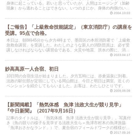
身体に起こっている。若いと思っていたが、人間はエージング（加齢
現象）から逃れることはできない。いつのまにか、身体の内側のいた
る所で、徐々に機能低下が進行している。
2004.10.03
【ご報告】「上級救命技能認定」（東京消防庁）の講座を
受講。95点で合格。
本日は、朝8時45分から夕方4時まで、墨田区の本所消防署で「上級救
急救命講習」を受講した。わたしのような新人の消防団員は、必ず受
講しなければならない講習会である。火災や地震、洪水の際に、消防
団員に必要とされる人命の救助（救命）に関する講習で...
2023.04.17
妙高高原一人合宿、初日
10日間の合宿生活が始まりました。夕方五時には、赤倉温泉に到着。
法政の駅伝部が定宿にしている岡山館は、今日と明日は満室。近くの
ペンションを紹介してもらいました。お客は、わたしひとりです。
2009.08.08
【新聞掲載】「熱気体感 魚津 法政大生が競り見学」
『中日新聞』（2017年9月16日）
記事のタイトルは、「熱気体感 魚津 法政大生が競り見学」。写真付
き（魚の競りの様子を見学する法政大生ら＝魚津市村木の魚津漁協
「魚津おさかなランド」）で、夏合宿のフィールドワークの模様が紹
介されています。
2017.09.16