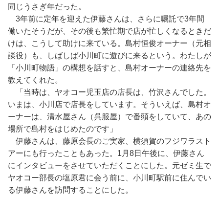
同じうさぎ年だった。
3年前に定年を迎えた伊藤さんは、さらに嘱託で3年間
働いたそうだが、その後も繁忙期で店が忙しくなるときだ
けは、こうして助けに来ている。島村恒俊オーナー（元相
談役）も、しばしば小川町に遊びに来るという。わたしが
「小川町物語」の構想を話すと、島村オーナーの連絡先を
教えてくれた。
「当時は、ヤオコー児玉店の店長は、竹沢さんでした。
いまは、小川店で店長をしています。そういえば、島村オ
ーナーは、清水屋さん（呉服屋）で番頭をしていて、あの
場所で島村をはじめたのです」
伊藤さんは、藤原会長のご実家、横須賀のフジワラスト
アーにも行ったこともあった。1月8日午後に、伊藤さん
にインタビューをさせていただくことにした。元ゼミ生で
ヤオコー部長の塩原君に会う前に、小川町駅前に住んでい
る伊藤さんを訪問することにした。