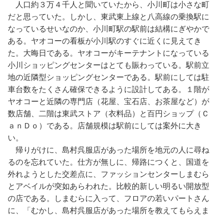
人口約３万４千人と聞いていたから、小川町は小さな町
だと思っていた。しかし、東武東上線と八高線の乗換駅に
なっているせいなのか、小川町駅の駅前は結構にぎやかで
ある。ヤオコーの看板が小川駅のすぐに近くに見えてき
た。大晦日である。ヤオコーがキーテナントになっている
小川ショッピングセンターはとても賑わっている。駅前立
地の近隣型ショッピングセンターである。駅前にしては駐
車台数をたくさん確保できるように設計してある。１階が
ヤオコーと近隣の専門店（花屋、宝石店、お茶屋など）が
数店舗、二階は東武ストア（衣料品）と百円ショップ（Ｃ
ａｎＤｏ）である。店舗規模は駅前にしては案外に大き
い。
帰りがけに、島村呉服店があった場所を地元の人に尋ね
るのを忘れていた。仕方が無しに、帰路につくと、国道を
外れようとした交差点に、ファッションセンターしまむら
とアベイルが突如あらわれた。比較的新しい明るい開放型
の店である。しまむらに入って、フロアの若いパートさん
に、「むかし、島村呉服店があった場所を教えてもらえま