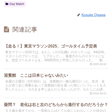
Day Watch
Kosuke Ogawa
関連記事
【走る！】東京マラソン2025、ゴールタイム予定表
東京マラソン2025では、わたし（小川孔輔）のゼッケンは、#46206。
スタートのブロックは、「Lブロック」。最後方からのスタートにな
る。想定ゴールタイムを、5時間30分と申告したからだった。 都庁
前をスタートした後、5KMごとの予想通過...
2025.03.02
迎賓館 ここは日本じゃないみたい
先週の土曜日（8月30日）は、迎賓館の一般公開日だった。先月、友
人が四ツ谷に用事があって迎賓館の前を通った時にパンフレットを入
手したらしい。そのまま申し込んだら当たったので、わたしにお誘い
がまわってきた。めったに見られない内部の「内覧会」に...
2014.09.01
疑問？ 老化は右と左のどちらから進行するのだろうか？
５０歳を過ぎてから、一昔前ならばとても信じられないことが自分の