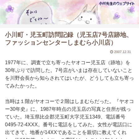
小川町・児玉町訪問記録（児玉店7号店跡地、
ファッションセンターしまむら小川店）
2007.12.31
1977年に、調査で立ち寄ったヤオコー児玉店（跡地）を
30年ぶりで訪問した。7号店がいまは存在していないこと
を川野会長から知らされてはいたが、どうしても立ち寄っ
てみたかった。
当時は１階がヤオコーで２階はしまむらだった。『ヤオコ
ー30年史』に、1987年時点の児玉店の写真と住所が残っ
ていた。埼玉県比企郡児玉町大字児玉1349、電話番号
0495-72-4XXX。番号に電話をしてみた。女性が電話口に
出てきて、地番が14XXであることを親切に教えてくれ