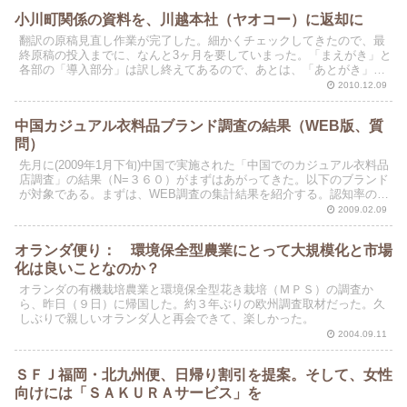
小川町関係の資料を、川越本社（ヤオコー）に返却に
翻訳の原稿見直し作業が完了した。細かくチェックしてきたので、最
終原稿の投入までに、なんと3ヶ月を要していまった。「まえがき」と
各部の「導入部分」は訳し終えてあるので、あとは、「あとがき」を
残すのみである。これは、書くのが楽しみである。
2010.12.09
中国カジュアル衣料品ブランド調査の結果（WEB版、質
問）
先月に(2009年1月下旬)中国で実施された「中国でのカジュアル衣料品
店調査」の結果（N=３６０）がまずはあがってきた。以下のブランド
が対象である。まずは、WEB調査の集計結果を紹介する。認知率のみ
である。明日は、好意度やブランドの「原産国...
2009.02.09
オランダ便り： 環境保全型農業にとって大規模化と市場
化は良いことなのか？
オランダの有機栽培農業と環境保全型花き栽培（ＭＰＳ）の調査か
ら、昨日（９日）に帰国した。約３年ぶりの欧州調査取材だった。久
しぶりで親しいオランダ人と再会できて、楽しかった。
2004.09.11
ＳＦＪ福岡・北九州便、日帰り割引を提案。そして、女性
向けには「ＳＡＫＵＲＡサービス」を