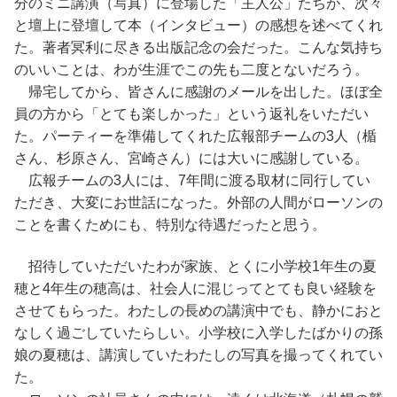
分のミニ講演（写真）に登場した「主人公」たちが、次々
と壇上に登壇して本（インタビュー）の感想を述べてくれ
た。著者冥利に尽きる出版記念の会だった。こんな気持ち
のいいことは、わが生涯でこの先も二度とないだろう。
帰宅してから、皆さんに感謝のメールを出した。ほぼ全
員の方から「とても楽しかった」という返礼をいただい
た。パーティーを準備してくれた広報部チームの3人（楯
さん、杉原さん、宮崎さん）には大いに感謝している。
広報チームの3人には、7年間に渡る取材に同行してい
ただき、大変にお世話になった。外部の人間がローソンの
ことを書くためにも、特別な待遇だったと思う。
招待していただいたわが家族、とくに小学校1年生の夏
穂と4年生の穂高は、社会人に混じってとても良い経験を
させてもらった。わたしの長めの講演中でも、静かにおと
なしく過ごしていたらしい。小学校に入学したばかりの孫
娘の夏穂は、講演していたわたしの写真を撮ってくれてい
た。