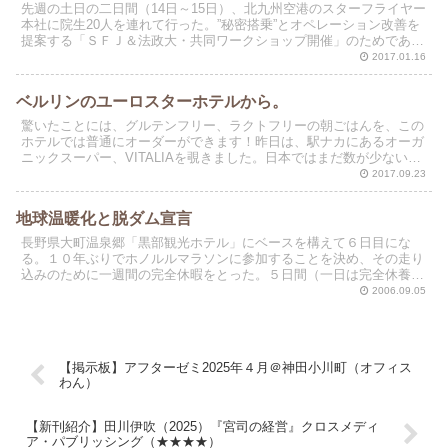
先週の土日の二日間（14日～15日）、北九州空港のスターフライヤー
本社に院生20人を連れて行った。”秘密搭乗”とオペレーション改善を
提案する「ＳＦＪ＆法政大・共同ワークショップ開催」のためであ
る。羽田発・北九州空港行の5便（始発7時台～午後...
2017.01.16
ベルリンのユーロスターホテルから。
驚いたことには、グルテンフリー、ラクトフリーの朝ごはんを、この
ホテルでは普通にオーダーができます！昨日は、駅ナカにあるオーガ
ニックスーパー、VITALIAを覗きました。日本ではまだ数が少ないビ
ーガンがコーナー展開されていました。入り口近くで...
2017.09.23
地球温暖化と脱ダム宣言
長野県大町温泉郷「黒部観光ホテル」にベースを構えて６日目にな
る。１０年ぶりでホノルルマラソンに参加することを決め、その走り
込みのために一週間の完全休暇をとった。５日間（一日は完全休養）
で、過達成とも思える１００キロを走破した。
2006.09.05
【掲示板】アフターゼミ2025年４月＠神田小川町（オフィス
わん）
【新刊紹介】田川伊吹（2025）『宮司の経営』クロスメディ
ア・パブリッシング（★★★★）