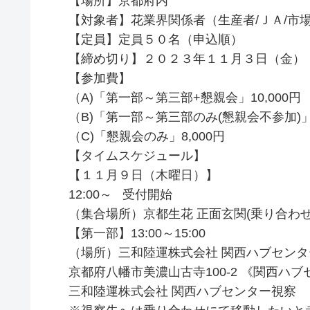
【場所】京都府内
【対象者】花業界関係者（生産者/ＪＡ/市
【定員】定員５０名（申込順）
【締め切り】２０２３年１１月３日（金）
【参加費】
（A)「第一部～第三部+懇親会」10,000円
（B)「第一部～第三部のみ(懇親会不参加)」5
（C)「懇親会のみ」8,000円
【タイムスケジュール】
【１１月９日（木曜日）】
12:00～ 受付開始
（集合場所）京都生花 正面玄関(乗り合わ
【第一部】13:00～15:00
（場所）三和陸運株式会社 関西ハブセンタ
京都府八幡市美濃山古寺100-2 《関西ハ
三和陸運株式会社 関西ハブセンター視察