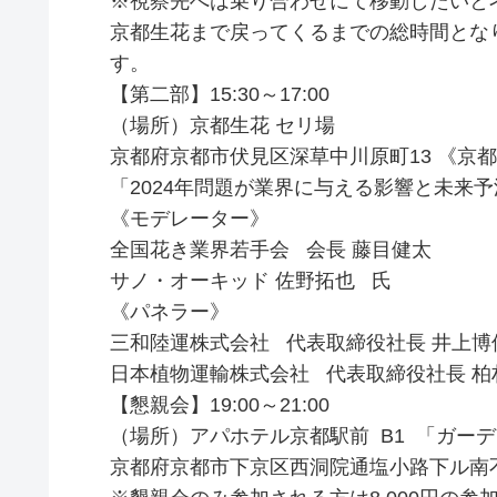
※視察先へは乗り合わせにて移動したいと
京都生花まで戻ってくるまでの総時間とな
す。
【第二部】15:30～17:00
（場所）京都生花 セリ場
京都府京都市伏見区深草中川原町13 《京
「2024年問題が業界に与える影響と未来
《モデレーター》
全国花き業界若手会 会長 藤目健太
サノ・オーキッド 佐野拓也 氏
《パネラー》
三和陸運株式会社 代表取締役社長 井上博
日本植物運輸株式会社 代表取締役社長 柏
【懇親会】19:00～21:00
（場所）アパホテル京都駅前 B1 「ガー
京都府京都市下京区西洞院通塩小路下ル南不