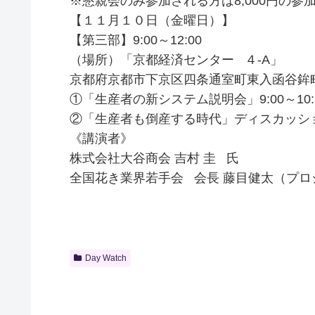
※懇親会のみ参加される方は8,000円の参
【１１月１０日（金曜日）】
【第三部】9:00～12:00
（場所）「京都経済センター ４-A」
京都府京都市下京区四条通室町東入函谷鉾町
①「生産者の新システム説明会」9:00～10:
②「生産者も倒産する時代」ディスカッション 1
《講演者》
株式会社大谷商会 吉村 圭 氏
全国花き業界若手会 会長 藤目健太（プ
Day Watch