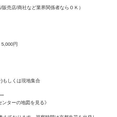
場/販売店/商社など業界関係者ならＯＫ）
,000円
せ)もしくは現地集合
ー
ブセンターの地図を見る》