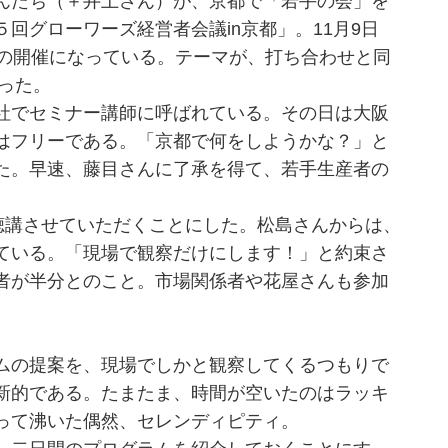
んたち（＋井上さん）が、京都で「若手の会」を
回グローワーズ経営者会議in京都」。11月9日
ての開催になっている。テーマが、打ち合わせと同
だった。
社でセミナー講師に呼ばれている。その日は大阪
はフリーである。「京都で何をしようかな？」と
た。早速、藤目さんに了承を得て、若手生産者の
聴講させていただくことにした。松島さんからは、
ている。「現場で観察だけにします！」と約束さ
者が半分とのこと。市場関係者や花屋さんも参加
ムの提案を、現場でしかと観察してくるつもりで
新的である。たまたま、時間が空いたのはラッキ
って沸いた偶然、セレンディピティ。